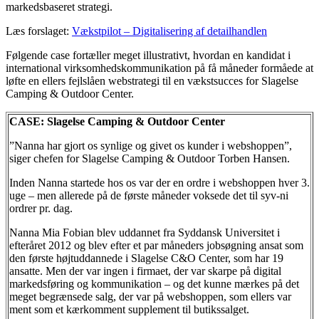
markedsbaseret strategi.
Læs forslaget:
Vækstpilot – Digitalisering af detailhandlen
Følgende case fortæller meget illustrativt, hvordan en kandidat i
international virksomhedskommunikation på få måneder formåede at
løfte en ellers fejlslåen webstrategi til en vækstsucces for Slagelse
Camping & Outdoor Center.
CASE: Slagelse Camping & Outdoor Center
”Nanna har gjort os synlige og givet os kunder i webshoppen”,
siger chefen for Slagelse Camping & Outdoor Torben Hansen.
Inden Nanna startede hos os var der en ordre i webshoppen hver 3.
uge – men allerede på de første måneder voksede det til syv-ni
ordrer pr. dag.
Nanna Mia Fobian blev uddannet fra Syddansk Universitet i
efteråret 2012 og blev efter et par måneders jobsøgning ansat som
den første højtuddannede i Slagelse C&O Center, som har 19
ansatte. Men der var ingen i firmaet, der var skarpe på digital
markedsføring og kommunikation – og det kunne mærkes på det
meget begrænsede salg, der var på webshoppen, som ellers var
ment som et kærkomment supplement til butikssalget.