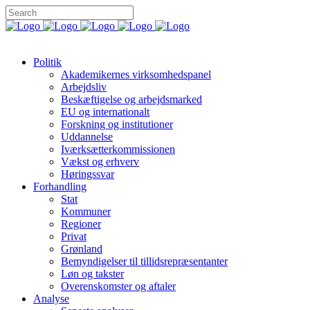
Politik
Akademikernes virksomhedspanel
Arbejdsliv
Beskæftigelse og arbejdsmarked
EU og internationalt
Forskning og institutioner
Uddannelse
Iværksætterkommissionen
Vækst og erhverv
Høringssvar
Forhandling
Stat
Kommuner
Regioner
Privat
Grønland
Bemyndigelser til tillidsrepræsentanter
Løn og takster
Overenskomster og aftaler
Analyse