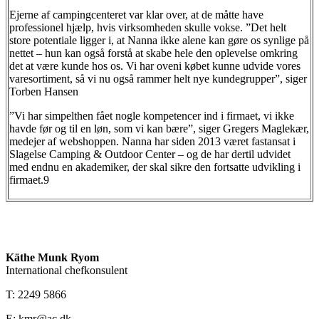
Ejerne af campingcenteret var klar over, at de måtte have
professionel hjælp, hvis virksomheden skulle vokse. ”Det helt
store potentiale ligger i, at Nanna ikke alene kan gøre os synlige på
nettet – hun kan også forstå at skabe hele den oplevelse omkring
det at være kunde hos os. Vi har oveni købet kunne udvide vores
varesortiment, så vi nu også rammer helt nye kundegrupper”, siger
Torben Hansen
”Vi har simpelthen fået nogle kompetencer ind i firmaet, vi ikke
havde før og til en løn, som vi kan bære”, siger Gregers Maglekær,
medejer af webshoppen. Nanna har siden 2013 været fastansat i
Slagelse Camping & Outdoor Center – og de har dertil udvidet
med endnu en akademiker, der skal sikre den fortsatte udvikling i
firmaet.9
Käthe Munk Ryom
International chefkonsulent
T: 2249 5866
E: kmr@ac.dk