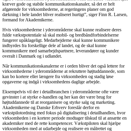
kræver gode og stabile kommunikationskanaler, så det er helt
afgørende for virksomhederne, at regeringens planer om god
dækning i hele landet bliver realiseret hurtigt”, siger Finn R. Larsen,
formand for Akademikerne.
Hvis virksomhederne i yderområderne skal kunne realisere deres
fulde vækstpotentiale så skal mobil- og bredbåndforbindelserne
fungerer upåklageligt. Medarbejderne skal kunne kommunikere
indbyrdes fra forskellige dele af landet, og de skal kunne
kommunikere med samarbejdspartnere, leverandører og kunder
overalt i Danmark og i udlandet.
Når kommunikationskanalerne er i orden bliver det også lettere for
virksomhederne i yderområderne at rekruttere højtuddannede, som
kan bo kortere eller længere fra virksomheden og stadig løse
opgaverne og indgå i virksomhedens daglige arbejde.
Eksempelvis vil der i detailbranchen i yderområderne ofte være
gevinster i at styrke e-handlen og her kan der være brug for
højtuddannede til at reorganisere og styrke salg og marketing.
Akademikerne og Danske Erhverv foreslår derfor en
vækstpilotordning med fokus på digitalisering i detailhandlen, hvor
virksomheden i en kortere periode modtager tilskud til at ansætte en
akademiker med de rette kompetencer. Vækstpiloten skal hjælpe
virksomheden med at udarbejde og realisere en målrettet og