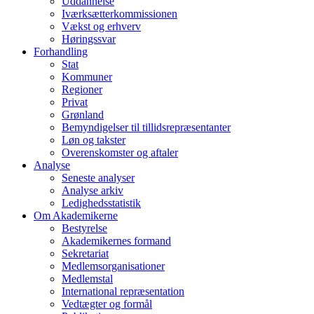
Uddannelse
Iværksætterkommissionen
Vækst og erhverv
Høringssvar
Forhandling
Stat
Kommuner
Regioner
Privat
Grønland
Bemyndigelser til tillidsrepræsentanter
Løn og takster
Overenskomster og aftaler
Analyse
Seneste analyser
Analyse arkiv
Ledighedsstatistik
Om Akademikerne
Bestyrelse
Akademikernes formand
Sekretariat
Medlemsorganisationer
Medlemstal
International repræsentation
Vedtægter og formål