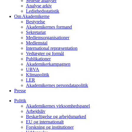
Seneste analyser
Analyse arkiv
Ledighedsstatistik
Om Akademikerne
Bestyrelse
Akademikernes formand
Sekretariat
Medlemsorganisationer
Medlemstal
International repræsentation
Vedtægter og formål
Publikationer
Akademikerkampagnen
UBVA
Klimapolitik
LER
Akademikernes persondatapolitik
Presse
Politik
Akademikernes virksomhedspanel
Arbejdsliv
Beskæftigelse og arbejdsmarked
EU og internationalt
Forskning og institutioner