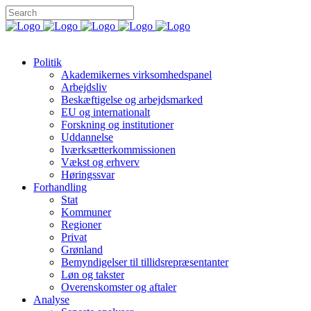
Politik
Akademikernes virksomhedspanel
Arbejdsliv
Beskæftigelse og arbejdsmarked
EU og internationalt
Forskning og institutioner
Uddannelse
Iværksætterkommissionen
Vækst og erhverv
Høringssvar
Forhandling
Stat
Kommuner
Regioner
Privat
Grønland
Bemyndigelser til tillidsrepræsentanter
Løn og takster
Overenskomster og aftaler
Analyse