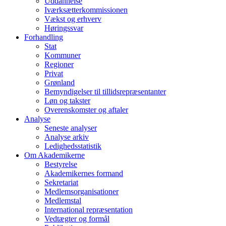
Uddannelse
Iværksætterkommissionen
Vækst og erhverv
Høringssvar
Forhandling
Stat
Kommuner
Regioner
Privat
Grønland
Bemyndigelser til tillidsrepræsentanter
Løn og takster
Overenskomster og aftaler
Analyse
Seneste analyser
Analyse arkiv
Ledighedsstatistik
Om Akademikerne
Bestyrelse
Akademikernes formand
Sekretariat
Medlemsorganisationer
Medlemstal
International repræsentation
Vedtægter og formål