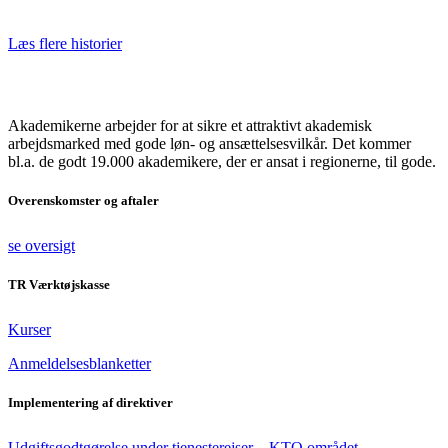
Læs flere historier
Akademikerne arbejder for at sikre et attraktivt akademisk
arbejdsmarked med gode løn- og ansættelsesvilkår. Det kommer
bl.a. de godt 19.000 akademikere, der er ansat i regionerne, til gode.
Overenskomster og aftaler
se oversigt
TR Værktøjskasse
Kurser
Anmeldelsesblanketter
Implementering af direktiver
Udgiftsgodtgørelse under tjenesterejser – KTO området