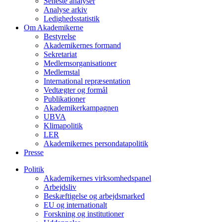
Seneste analyser
Analyse arkiv
Ledighedsstatistik
Om Akademikerne
Bestyrelse
Akademikernes formand
Sekretariat
Medlemsorganisationer
Medlemstal
International repræsentation
Vedtægter og formål
Publikationer
Akademikerkampagnen
UBVA
Klimapolitik
LER
Akademikernes persondatapolitik
Presse
Politik
Akademikernes virksomhedspanel
Arbejdsliv
Beskæftigelse og arbejdsmarked
EU og internationalt
Forskning og institutioner