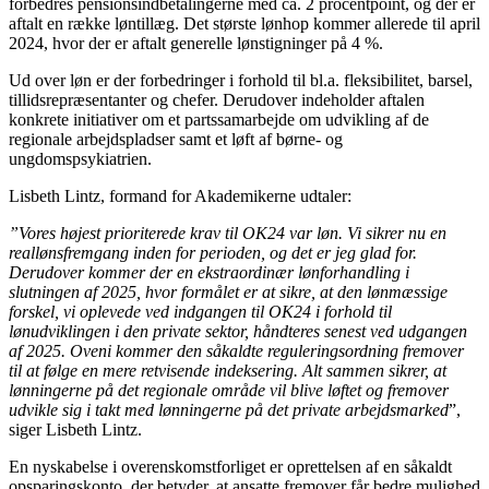
forbedres pensionsindbetalingerne med ca. 2 procentpoint, og der er
aftalt en række løntillæg. Det største lønhop kommer allerede til april
2024, hvor der er aftalt generelle lønstigninger på 4 %.
Ud over løn er der forbedringer i forhold til bl.a. fleksibilitet, barsel,
tillidsrepræsentanter og chefer. Derudover indeholder aftalen
konkrete initiativer om et partssamarbejde om udvikling af de
regionale arbejdspladser samt et løft af børne- og
ungdomspsykiatrien.
Lisbeth Lintz, formand for Akademikerne udtaler:
”Vores højest prioriterede krav til OK24 var løn. Vi sikrer nu en
reallønsfremgang inden for perioden, og det er jeg glad for.
Derudover kommer der en ekstraordinær lønforhandling i
slutningen af 2025, hvor formålet er at sikre, at den lønmæssige
forskel, vi oplevede ved indgangen til OK24 i forhold til
lønudviklingen i den private sektor, håndteres senest ved udgangen
af 2025. Oveni kommer den såkaldte reguleringsordning fremover
til at følge en mere retvisende indeksering. Alt sammen sikrer, at
lønningerne på det regionale område vil blive løftet og fremover
udvikle sig i takt med lønningerne på det private arbejdsmarked
”,
siger Lisbeth Lintz.
En nyskabelse i overenskomstforliget er oprettelsen af en såkaldt
opsparingskonto, der betyder, at ansatte fremover får bedre mulighed