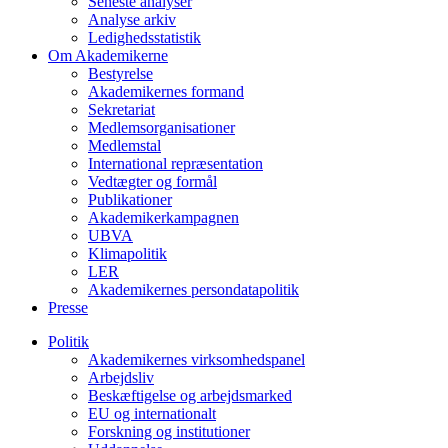
Seneste analyser
Analyse arkiv
Ledighedsstatistik
Om Akademikerne
Bestyrelse
Akademikernes formand
Sekretariat
Medlemsorganisationer
Medlemstal
International repræsentation
Vedtægter og formål
Publikationer
Akademikerkampagnen
UBVA
Klimapolitik
LER
Akademikernes persondatapolitik
Presse
Politik
Akademikernes virksomhedspanel
Arbejdsliv
Beskæftigelse og arbejdsmarked
EU og internationalt
Forskning og institutioner