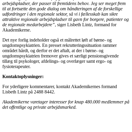
arbejdspladser, der passer til fremtidens behov. Jeg ser meget frem
til at fortsætte den gode dialog om håndteringen af de forskellige
udfordringer i den regionale sektor, så vi i fællesskab kan sikre
attraktive regionale arbejdspladser til gavn for borgere, patienter og
de regionale medarbejdere”
, siger Lisbeth Lintz, formand for
Akademikerne.
Det nye forlig indeholder også et målrettet løft af børne- og
ungdomspsykiatrien. En presset rekrutteringssituation rammer
området hårdt, og derfor er det aftalt, at der i børne- og
ungdomspsykiatrien fremover gives et særligt pensionsgivende
tillæg til psykologer, afdelings- og overlæger samt ergo- og
fysioterapeuter.
Kontaktoplysninger:
For yderligere kommentarer, kontakt Akademikernes formand
Lisbeth Lintz på 2488 8442.
Akademikerne varetager interesser for knap 480.000 medlemmer på
det offentlige og private arbejdsmarked.