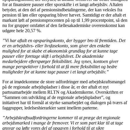
for at finansiere pauser eller sporskifte i et langt arbejdsliv. Aftalen
betyder, at den del af pensionsindbetalingerne, der kan veksles fra
pension til løn eller opsparing bliver hævet. Samtidigt er der aftalt et
markant løft af pensionsprocenten på op til 1,99 procentpoint, så den
nu for grupper omfattet af den fællesakademiske overenskomst kan
udgøre hele 20,57 %.
”Vi har aftalt en opsparingskonto, der bygger bro til fremtiden. Det
er en arbejdslivs- eller livsfasekonto, som giver den enkelte
mulighed for at skabe et økonomisk grundlag for at kunne tage
pauser eller foretage skift i arbejdslivet. De akademiske
medarbejdere efterspørger fleksibilitet. Jeg synes, kontoen giver
mange perspektiver i forhold til at få mere fleksibilitet og bedre
muligheder for at kunne tage pauser i et langt arbejdsliv.”
For at imødekomme de store udfordringer med arbejdskraftsmangel
på de regionale arbejdspladser i disse år, er der aftalt et nyt
partssamarbejde mellem RLTN og Akademikerne. Overskriften er
”Sammen om udvikling af de regionale arbejdspladser”, og
initiativet har til formål at styrke samarbejdet og dialogen på tværs af
faggrupper, ledelseshierarkier samt imellem parterne.
”Arbejdskraftsudfordringerne kommer til at præge det regionale
arbejdsmarked i mange år fremover. Vi er som part klar til at tage
ansvar og løfte vores del af opgaven i forhold til at sikre