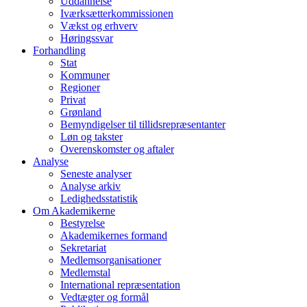
Uddannelse
Iværksætterkommissionen
Vækst og erhverv
Høringssvar
Forhandling
Stat
Kommuner
Regioner
Privat
Grønland
Bemyndigelser til tillidsrepræsentanter
Løn og takster
Overenskomster og aftaler
Analyse
Seneste analyser
Analyse arkiv
Ledighedsstatistik
Om Akademikerne
Bestyrelse
Akademikernes formand
Sekretariat
Medlemsorganisationer
Medlemstal
International repræsentation
Vedtægter og formål