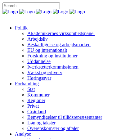
Politik
Akademikernes virksomhedspanel
Arbejdsliv
Beskæftigelse og arbejdsmarked
EU og internationalt
Forskning og institutioner
Uddannelse
Iværksætterkommissionen
Vækst og erhverv
Høringssvar
Forhandling
Stat
Kommuner
Regioner
Privat
Grønland
Bemyndigelser til tillidsrepræsentanter
Løn og takster
Overenskomster og aftaler
Analyse