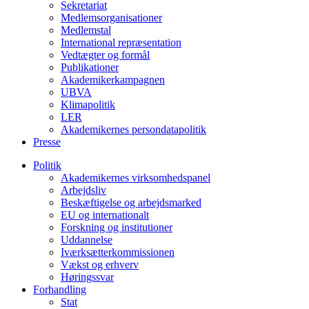
Sekretariat
Medlemsorganisationer
Medlemstal
International repræsentation
Vedtægter og formål
Publikationer
Akademikerkampagnen
UBVA
Klimapolitik
LER
Akademikernes persondatapolitik
Presse
Politik
Akademikernes virksomhedspanel
Arbejdsliv
Beskæftigelse og arbejdsmarked
EU og internationalt
Forskning og institutioner
Uddannelse
Iværksætterkommissionen
Vækst og erhverv
Høringssvar
Forhandling
Stat