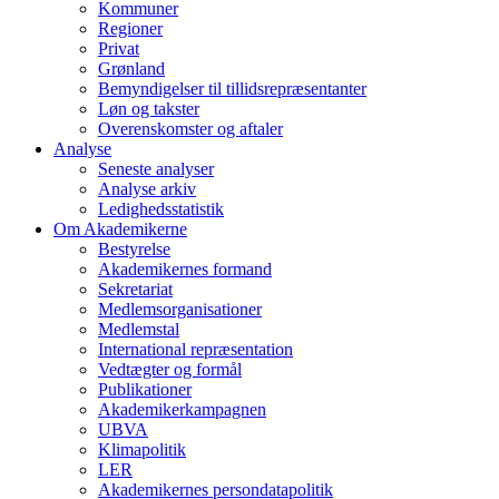
Kommuner
Regioner
Privat
Grønland
Bemyndigelser til tillidsrepræsentanter
Løn og takster
Overenskomster og aftaler
Analyse
Seneste analyser
Analyse arkiv
Ledighedsstatistik
Om Akademikerne
Bestyrelse
Akademikernes formand
Sekretariat
Medlemsorganisationer
Medlemstal
International repræsentation
Vedtægter og formål
Publikationer
Akademikerkampagnen
UBVA
Klimapolitik
LER
Akademikernes persondatapolitik