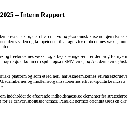
2025 – Intern Rapport
en private sektor, der efter en alvorlig økonomisk krise nu igen skaber 
 med deres viden og kompetencer til at øge virksomhedernes vækst, innova
orden.
g freelancernes vækst- og arbejdsbetingelser – er der brug for nye initi
i højere grad kommer i spil – også i SMV’erne, og Akademikerne ønsker 
tiske platform og som et led heri, har Akademikernes Privatsektorudva
r Akademikernes og medlemsorganisationernes erhvervspolitiske indsats, 
de.
 som indeholder de afgørende indholdsmæssige elementer fra strategiarbe
for 11 erhvervspolitiske temaer. Parallelt hermed offentliggøres en eks