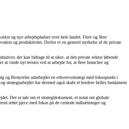
vækst og nye arbejdspladser over hele landet. Flere og flere
tion og produktivitet. Derfor er en generel styrkelse af de private
ativer, der kan bidrage til at sikre, at den private sektor løbende
at vinde nyt terræn ved at arbejde for, at flere brancher og
lg og Bestyrelse udarbejdet en erhvervsstrategi med fokuspunkt i
og strategiarbejdet har dermed også skabt et bredere fælles fundament
jdet. Der er tale om et strategidokument, et notat om globale
ternt rettet pjece med fokus på de centrale målsætninger og