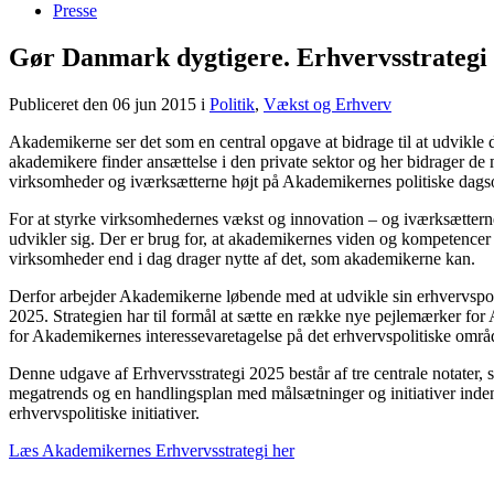
Presse
Gør Danmark dygtigere. Erhvervsstrategi 
Publiceret den 06 jun 2015
i
Politik
,
Vækst og Erhverv
Akademikerne ser det som en central opgave at bidrage til at udvikle d
akademikere finder ansættelse i den private sektor og her bidrager de
virksomheder og iværksætterne højt på Akademikernes politiske dags
For at styrke virksomhedernes vækst og innovation – og iværksætternes o
udvikler sig. Der er brug for, at akademikernes viden og kompetencer 
virksomheder end i dag drager nytte af det, som akademikerne kan.
Derfor arbejder Akademikerne løbende med at udvikle sin erhvervspoli
2025. Strategien har til formål at sætte en række nye pejlemærker fo
for Akademikernes interessevaretagelse på det erhvervspolitiske områ
Denne udgave af Erhvervsstrategi 2025 består af tre centrale notater,
megatrends og en handlingsplan med målsætninger og initiativer inden 
erhvervspolitiske initiativer.
Læs Akademikernes Erhvervsstrategi her