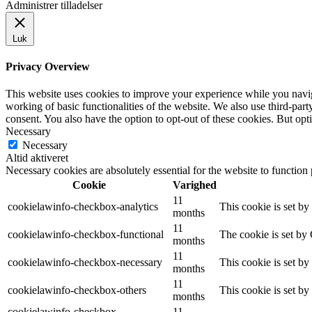
Administrer tilladelser
Luk
Privacy Overview
This website uses cookies to improve your experience while you navigat
working of basic functionalities of the website. We also use third-pa
consent. You also have the option to opt-out of these cookies. But op
Necessary
Necessary
Altid aktiveret
Necessary cookies are absolutely essential for the website to function
Cookie
Varighed
11
cookielawinfo-checkbox-analytics
This cookie is set b
months
11
cookielawinfo-checkbox-functional
The cookie is set by
months
11
cookielawinfo-checkbox-necessary
This cookie is set b
months
11
cookielawinfo-checkbox-others
This cookie is set b
months
cookielawinfo-checkbox-
11