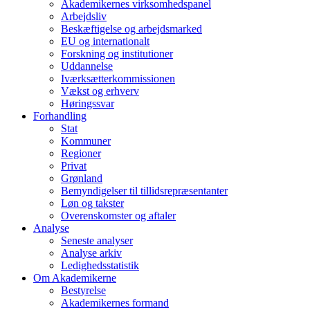
Akademikernes virksomhedspanel
Arbejdsliv
Beskæftigelse og arbejdsmarked
EU og internationalt
Forskning og institutioner
Uddannelse
Iværksætterkommissionen
Vækst og erhverv
Høringssvar
Forhandling
Stat
Kommuner
Regioner
Privat
Grønland
Bemyndigelser til tillidsrepræsentanter
Løn og takster
Overenskomster og aftaler
Analyse
Seneste analyser
Analyse arkiv
Ledighedsstatistik
Om Akademikerne
Bestyrelse
Akademikernes formand