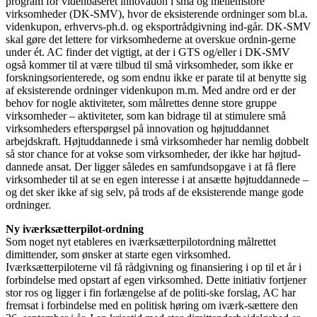
program for videnbaseret innovation i små og mellemstore
virksomheder (DK-SMV), hvor de eksisterende ordninger som bl.a.
videnkupon, erhvervs-ph.d. og eksportrådgivning ind-går. DK-SMV
skal gøre det lettere for virksomhederne at overskue ordnin-gerne
under ét. AC finder det vigtigt, at der i GTS og/eller i DK-SMV
også kommer til at være tilbud til små virksomheder, som ikke er
forskningsorienterede, og som endnu ikke er parate til at benytte sig
af eksisterende ordninger videnkupon m.m. Med andre ord er der
behov for nogle aktiviteter, som målrettes denne store gruppe
virksomheder – aktiviteter, som kan bidrage til at stimulere små
virksomheders efterspørgsel på innovation og højtuddannet
arbejdskraft. Højtuddannede i små virksomheder har nemlig dobbelt
så stor chance for at vokse som virksomheder, der ikke har højtud-
dannede ansat. Der ligger således en samfundsopgave i at få flere
virksomheder til at se en egen interesse i at ansætte højtuddannede –
og det sker ikke af sig selv, på trods af de eksisterende mange gode
ordninger.
Ny iværksætterpilot-ordning
Som noget nyt etableres en iværksætterpilotordning målrettet
dimittender, som ønsker at starte egen virksomhed.
Iværksætterpiloterne vil få rådgivning og finansiering i op til et år i
forbindelse med opstart af egen virksomhed. Dette initiativ fortjener
stor ros og ligger i fin forlængelse af de politi-ske forslag, AC har
fremsat i forbindelse med en politisk høring om iværk-sættere den