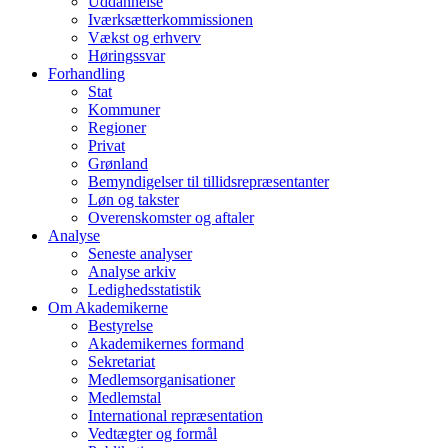
Uddannelse
Iværksætterkommissionen
Vækst og erhverv
Høringssvar
Forhandling
Stat
Kommuner
Regioner
Privat
Grønland
Bemyndigelser til tillidsrepræsentanter
Løn og takster
Overenskomster og aftaler
Analyse
Seneste analyser
Analyse arkiv
Ledighedsstatistik
Om Akademikerne
Bestyrelse
Akademikernes formand
Sekretariat
Medlemsorganisationer
Medlemstal
International repræsentation
Vedtægter og formål