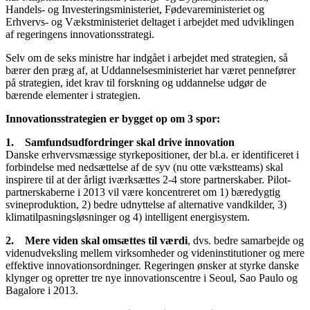
Handels- og Investeringsministeriet, Fødevareministeriet og
Erhvervs- og Vækstministeriet deltaget i arbejdet med udviklingen
af regeringens innovationsstrategi.
Selv om de seks ministre har indgået i arbejdet med strategien, så
bærer den præg af, at Uddannelsesministeriet har været pennefører
på strategien, idet krav til forskning og uddannelse udgør de
bærende elementer i strategien.
Innovationsstrategien er bygget op om 3 spor:
1. Samfundsudfordringer skal drive innovation
Danske erhvervsmæssige styrkepositioner, der bl.a. er identificeret i
forbindelse med nedsættelse af de syv (nu otte vækstteams) skal
inspirere til at der årligt iværksættes 2-4 store partnerskaber. Pilot-
partnerskaberne i 2013 vil være koncentreret om 1) bæredygtig
svineproduktion, 2) bedre udnyttelse af alternative vandkilder, 3)
klimatilpasningsløsninger og 4) intelligent energisystem.
2. Mere viden skal omsættes til værdi
, dvs. bedre samarbejde og
videnudveksling mellem virksomheder og videninstitutioner og mere
effektive innovationsordninger. Regeringen ønsker at styrke danske
klynger og opretter tre nye innovationscentre i Seoul, Sao Paulo og
Bagalore i 2013.