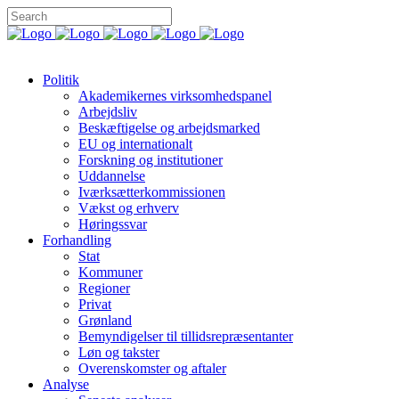
Politik
Akademikernes virksomhedspanel
Arbejdsliv
Beskæftigelse og arbejdsmarked
EU og internationalt
Forskning og institutioner
Uddannelse
Iværksætterkommissionen
Vækst og erhverv
Høringssvar
Forhandling
Stat
Kommuner
Regioner
Privat
Grønland
Bemyndigelser til tillidsrepræsentanter
Løn og takster
Overenskomster og aftaler
Analyse