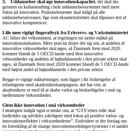
3. Uddannelser skal øge innovationskapacitet
, det skal ske
gennem en kulturændring i hele uddannelsessystemet med mere
fokus på innovation. Praksiselementer skal indgå på alle
uddannelsesniveauer, lige som eksamensformer skal tilpasses test af
innovative kompetencer.
Lille men vigtigt fingeraftryk fra Erhvervs- og Vækstministeriet
AC hilser det velkomment, at regeringen nu sætter måltal på
innovationsindsatsen. Mere præcist drejer det sig om, at andelen af
innovative virksomheder skal øges, så Danmark frem mod 2020
kommer blandt de 5 OECD-lande med flest innovative
virksomheder og andelen af højtuddannede i den private sektor skal
øges, så Danmark frem mod 2020 kommer blandt de 5 OECD-lande
med højest andel af højtuddannede i den private sektor.
Begge er vigtige målsætninger, som ligger i fin forlængelse af
erfaringerne med akademikerkampagnen, der har vist, at
akademikere er med til at skabe vækst og beskæftigelse i små og
mellemstore virksomheder.
Glem ikke innovation i små virksomheder
I strategien indgår også et ønske om, at “GTS’ernes rolle skal
fastholdes og udvikles yderligere med fokus på positive vækst- og
innovationseffekter i virksomhederne”. Endvidere er der forslag om
en forenkling af de mange innovationsordninger/systemer i et samlet