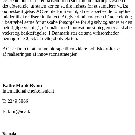
26. september i år. I en krisetid med stor dimittendarbejdsløshed er
det afgørende, at staten gør en særlig indsats for at stimulere vækst
og beskæftigelse. AC ser derfor frem til, at der afsættes de fornødne
midler til at realisere initiativet. At give dimittender en håndsrækning
i bestræbel-serne for at skabe forsørgelse for sig selv og andre er den
helt rigtige vej at gå, når målet med innovationsstrategien er at skabe
vækst og beskæftigelse. I Danmark står de små virksomheder
nemlig for 80 pct. af nettojobtilvæksten.
AC ser frem til at kunne bidrage til en videre politisk drøftelse
af realiseringen af innovationsstrategien.
Käthe Munk Ryom
International chefkonsulent
T: 2249 5866
E: kmr@ac.dk
Kontakt