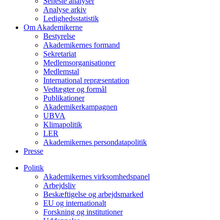
Seneste analyser
Analyse arkiv
Ledighedsstatistik
Om Akademikerne
Bestyrelse
Akademikernes formand
Sekretariat
Medlemsorganisationer
Medlemstal
International repræsentation
Vedtægter og formål
Publikationer
Akademikerkampagnen
UBVA
Klimapolitik
LER
Akademikernes persondatapolitik
Presse
Politik
Akademikernes virksomhedspanel
Arbejdsliv
Beskæftigelse og arbejdsmarked
EU og internationalt
Forskning og institutioner