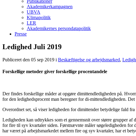
Publikationer
Akademikerkampagnen
UBVA
Klimapolitik
LER
Akademikernes persondatapolitik
Presse
Ledighed Juli 2019
Publiceret den 05 sep 2019
i
Beskæftigelse og arbejdsmarked
,
Ledighe
Forskellige metoder giver forskellige procentandele
Der findes forskellige måder at opgøre dimittendledigheden på. Hvor
for den ledighedsprocent man beregner for di-mittendledigheden. Det e
Overordnet set, så viser ledigheden for dimittender betydelige fald fra k
Ledigheden kan udtrykkes som et gennemsnit over større grupper af dimi
for fire til syv kvartaler siden. Førstnævnte måler søgeledigheden fo
har været på arbejdsmarkedet mellem fire og syv kvartaler, har et be