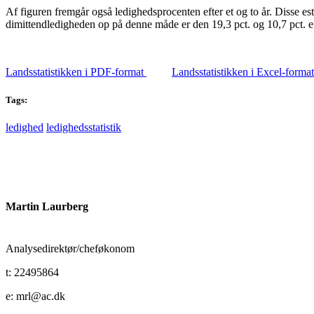
Af figuren fremgår også ledighedsprocenten efter et og to år. Disse est
dimittendledigheden op på denne måde er den 19,3 pct. og 10,7 pct. eft
Landsstatistikken i PDF-format
Landsstatistikken i Excel-format
Tags:
ledighed
ledighedsstatistik
Martin Laurberg
Analysedirektør/cheføkonom
t: 22495864
e: mrl@ac.dk