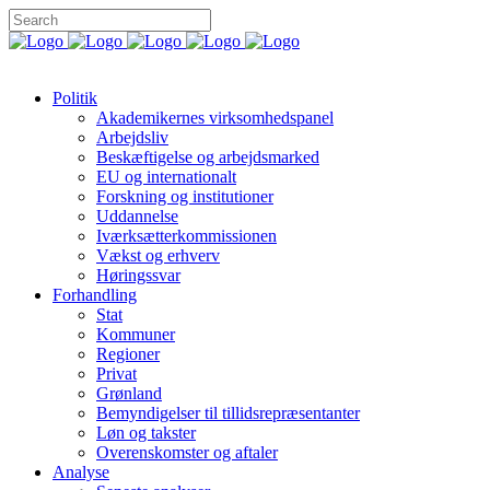
Politik
Akademikernes virksomhedspanel
Arbejdsliv
Beskæftigelse og arbejdsmarked
EU og internationalt
Forskning og institutioner
Uddannelse
Iværksætterkommissionen
Vækst og erhverv
Høringssvar
Forhandling
Stat
Kommuner
Regioner
Privat
Grønland
Bemyndigelser til tillidsrepræsentanter
Løn og takster
Overenskomster og aftaler
Analyse