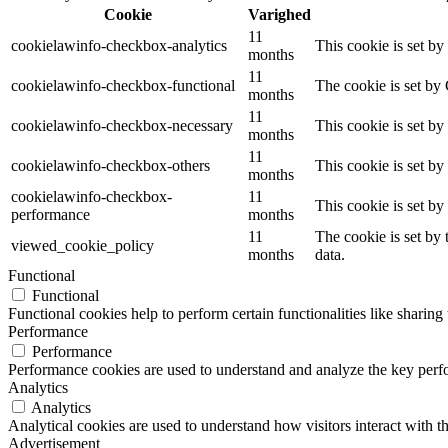
Cookie
Varighed
11
cookielawinfo-checkbox-analytics
This cookie is set b
months
11
cookielawinfo-checkbox-functional
The cookie is set by
months
11
cookielawinfo-checkbox-necessary
This cookie is set b
months
11
cookielawinfo-checkbox-others
This cookie is set b
months
cookielawinfo-checkbox-
11
This cookie is set b
performance
months
11
The cookie is set by
viewed_cookie_policy
months
data.
Functional
Functional
Functional cookies help to perform certain functionalities like sharing 
Performance
Performance
Performance cookies are used to understand and analyze the key perfor
Analytics
Analytics
Analytical cookies are used to understand how visitors interact with th
Advertisement