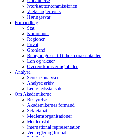
Uddannelse
Iværksætterkommissionen
Vækst og erhverv
Høringssvar
Forhandling
Stat
Kommuner
Regioner
Privat
Grønland
Bemyndigelser til tillidsrepræsentanter
Løn og takster
Overenskomster og aftaler
Analyse
Seneste analyser
Analyse arkiv
Ledighedsstatistik
Om Akademikerne
Bestyrelse
Akademikernes formand
Sekretariat
Medlemsorganisationer
Medlemstal
International repræsentation
Vedtægter og formål