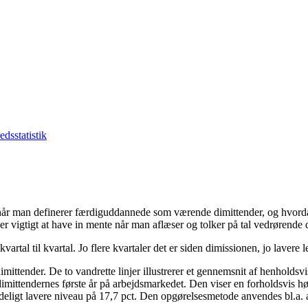
dsstatistik
når man definerer færdiguddannede som værende dimittender, og hvordan
r vigtigt at have in mente når man aflæser og tolker på tal vedrørende 
vartal til kvartal. Jo flere kvartaler det er siden dimissionen, jo lavere
ttender. De to vandrette linjer illustrerer et gennemsnit af henholdsvi
r dimittendernes første år på arbejdsmarkedet. Den viser en forholdsvis 
tydeligt lavere niveau på 17,7 pct. Den opgørelsesmetode anvendes bl.a