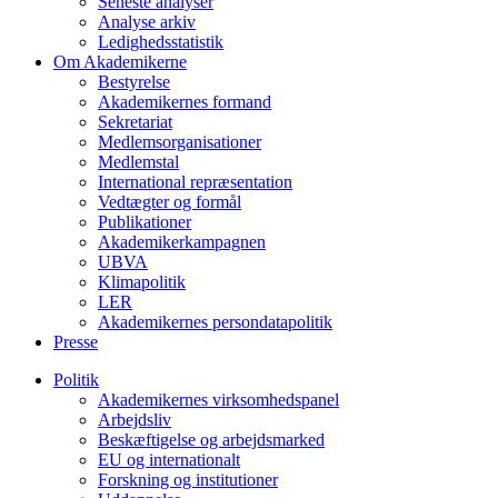
Seneste analyser
Analyse arkiv
Ledighedsstatistik
Om Akademikerne
Bestyrelse
Akademikernes formand
Sekretariat
Medlemsorganisationer
Medlemstal
International repræsentation
Vedtægter og formål
Publikationer
Akademikerkampagnen
UBVA
Klimapolitik
LER
Akademikernes persondatapolitik
Presse
Politik
Akademikernes virksomhedspanel
Arbejdsliv
Beskæftigelse og arbejdsmarked
EU og internationalt
Forskning og institutioner