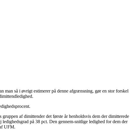
 man så i øvrigt estimerer på denne afgrænsning, gør en stor forskel
dimittendledighed.
 ledighedsprocent.
s gruppen af dimittender det første år henholdsvis dem der dimitterede
høj ledighedsgrad på 38 pct. Den gennem-snitlige ledighed for dem der
. af UFM.