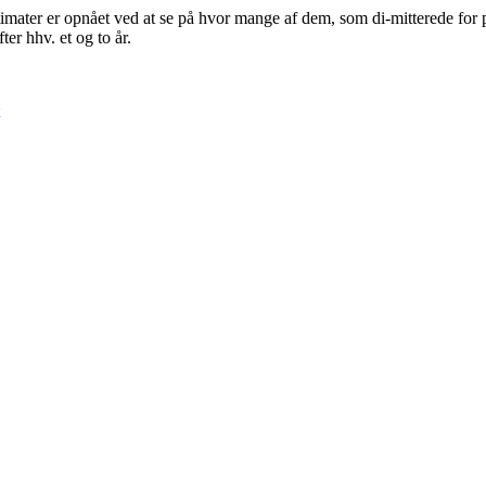
imater er opnået ved at se på hvor mange af dem, som di-mitterede for præ
er hhv. et og to år.