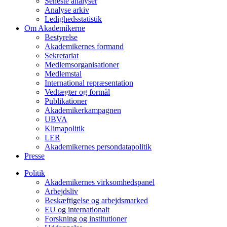
Seneste analyser
Analyse arkiv
Ledighedsstatistik
Om Akademikerne
Bestyrelse
Akademikernes formand
Sekretariat
Medlemsorganisationer
Medlemstal
International repræsentation
Vedtægter og formål
Publikationer
Akademikerkampagnen
UBVA
Klimapolitik
LER
Akademikernes persondatapolitik
Presse
Politik
Akademikernes virksomhedspanel
Arbejdsliv
Beskæftigelse og arbejdsmarked
EU og internationalt
Forskning og institutioner