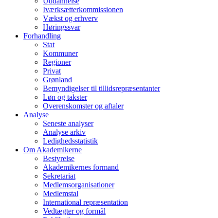
Uddannelse
Iværksætterkommissionen
Vækst og erhverv
Høringssvar
Forhandling
Stat
Kommuner
Regioner
Privat
Grønland
Bemyndigelser til tillidsrepræsentanter
Løn og takster
Overenskomster og aftaler
Analyse
Seneste analyser
Analyse arkiv
Ledighedsstatistik
Om Akademikerne
Bestyrelse
Akademikernes formand
Sekretariat
Medlemsorganisationer
Medlemstal
International repræsentation
Vedtægter og formål