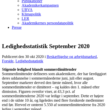
Publikationer
Akademikerkampagnen
UBVA
Klimapolitik
LER
Akademikernes persondatapolitik
Presse
Ledighedsstatistik September 2020
Publiceret den 30 okt 2020
i
Beskæftigelse og arbejdsmarked
,
Forside
,
Ledighedsstatistik
Stigende ledighed blandt sommerdimittender
Sommerdimittender defineres som akademikere, der har færdiggjort
deres uddannelse i sommermånederne juni, juli eller august.
September markerer derved den første måned, hvor alle
sommerdimittender er dimitteret – og kaldes den 1. måned efter
dimission. Figuren ovenfor viser, at 43,3 pct. af
sommerdimittenderne 2020 var ledige i september. Dette er højere
end i de sidste 10 år, og ligeledes med flere forsikrede medlemmer
end før. Herved er omtrent 5.550 af sommerdimittenderne fra 2020
ledige i september måned.