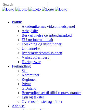
Politik
Akademikernes virksomhedspanel
Arbejdsliv
Beskæftigelse og arbejdsmarked
EU og internationalt
Forskning og institutioner
Uddannelse
Iværksætterkommissionen
Vækst og erhverv
Høringssvar
Forhandling
Stat
Kommuner
Regioner
Privat
Grønland
Bemyndigelser til tillidsrepræsentanter
Løn og takster
Overenskomster og aftaler
Analyse