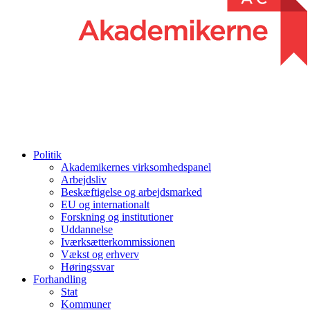
Politik
Akademikernes virksomhedspanel
Arbejdsliv
Beskæftigelse og arbejdsmarked
EU og internationalt
Forskning og institutioner
Uddannelse
Iværksætterkommissionen
Vækst og erhverv
Høringssvar
Forhandling
Stat
Kommuner