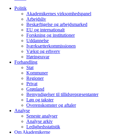
Politik
Akademikernes virksomhedspanel
Arbejdsliv
Beskæftigelse og arbejdsmarked
EU og internationalt
Forskning og institutioner
Uddannelse
Iværksætterkommissionen
Vækst og erhverv
Høringssvar
Forhandling
Stat
Kommuner
Regioner
Privat
Grønland
Bemyndigelser til tillidsrepræsentanter
Løn og takster
Overenskomster og aftaler
Analyse
Seneste analyser
Analyse arkiv
Ledighedsstatistik
Om Akademikerne