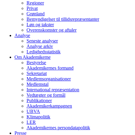
Regioner
Privat
Grønland
Bemyndigelser til tillidsrepræsentanter
Løn og takster
Overenskomster og aftaler
Analyse
Seneste analyser
Analyse arkiv
Ledighedsstatistik
Om Akademikerne
Bestyrelse
Akademikernes formand
Sekretariat
Medlemsorganisationer
Medlemstal
International repræsentation
Vedtægter og formål
Publikationer
Akademikerkampagnen
UBVA
Klimapolitik
LER
Akademikernes persondatapolitik
Presse