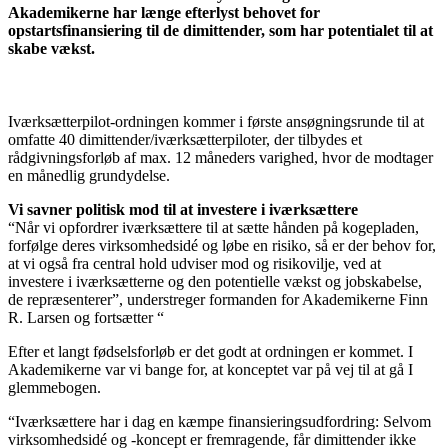
Akademikerne har længe efterlyst behovet for
opstartsfinansiering til de dimittender, som har potentialet til at
skabe vækst.
Iværksætterpilot-ordningen kommer i første ansøgningsrunde til at
omfatte 40 dimittender/iværksætterpiloter, der tilbydes et
rådgivningsforløb af max. 12 måneders varighed, hvor de modtager
en månedlig grundydelse.
Vi savner politisk mod til at investere i iværksættere
“Når vi opfordrer iværksættere til at sætte hånden på kogepladen,
forfølge deres virksomhedsidé og løbe en risiko, så er der behov for,
at vi også fra central hold udviser mod og risikovilje, ved at
investere i iværksætterne og den potentielle vækst og jobskabelse,
de repræsenterer”, understreger formanden for Akademikerne Finn
R. Larsen og fortsætter “
Efter et langt fødselsforløb er det godt at ordningen er kommet. I
Akademikerne var vi bange for, at konceptet var på vej til at gå I
glemmebogen.
“Iværksættere har i dag en kæmpe finansieringsudfordring: Selvom
virksomhedsidé og -koncept er fremragende, får dimittender ikke