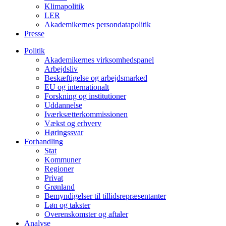
Klimapolitik
LER
Akademikernes persondatapolitik
Presse
Politik
Akademikernes virksomhedspanel
Arbejdsliv
Beskæftigelse og arbejdsmarked
EU og internationalt
Forskning og institutioner
Uddannelse
Iværksætterkommissionen
Vækst og erhverv
Høringssvar
Forhandling
Stat
Kommuner
Regioner
Privat
Grønland
Bemyndigelser til tillidsrepræsentanter
Løn og takster
Overenskomster og aftaler
Analyse