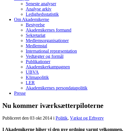
Seneste analyser
Analyse arkiv
Ledighedsstatistik
Om Akademikerne
Bestyrelse
Akademikernes formand
Sekretariat
Medlemsorganisationer
Medlemstal
International repræsentation
Vedtægter og formål
Publikationer
Akademikerkampagnen
UBVA
Klimapolitik
LER
Akademikernes persondatapolitik
Presse
Nu kommer iværksætterpiloterne
Publiceret den 03 okt 2014
i
Politik
,
Vækst og Erhverv
I Akademikerne hilser vi den nye ordning varmt velkommen.