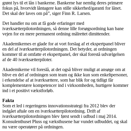
grønt lys til et lån i bankerne. Bankerne har nemlig deres primære
fokus på, hvorvidt låntagere kan stille sikkerhed/garanti for lånet.
Det skal der laves om på”, siger Finn R. Larsen.
Det handler nu om at få gode erfaringer med
iværksætterpilotordningen, så denne lille forsøgsordning kan bane
vejen for en mere permanent ordning målrettet dimittender.
Akademikernes er glade for at vort forslag af et ekspertpanel bliver
en del af iværksætterpilotordningen. Det betyder, at ordningen
kommer til at omfatte et ekspertpanel, der skal forestå udvælgelsen
af de 40 iværksætterpiloter.
Akademikerne vil foreslå, at det også bliver muligt at ansøge om at
blive en del af ordningen som team og ikke kun som enkeltpersoner,
i erkendelse af at iværksættere, som har blik for og tidligt får
komplementære kompetencer ind i virksomheden, hurtigere kommer
ind i et positivt vækstforløb.
Fakta
Som et led i regeringens innovationsstrategi fra 2012 blev der
indgået aftale om en iværksætterpilotordning. Drift af
iværksætterpilotordningen blev først sendt i udbud i maj 2014.
Konsulenthuset Pluss og væksthusene har vundet udbuddet, og skal
nu være operatører på ordningen.