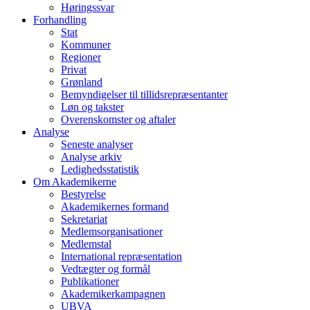
Høringssvar
Forhandling
Stat
Kommuner
Regioner
Privat
Grønland
Bemyndigelser til tillidsrepræsentanter
Løn og takster
Overenskomster og aftaler
Analyse
Seneste analyser
Analyse arkiv
Ledighedsstatistik
Om Akademikerne
Bestyrelse
Akademikernes formand
Sekretariat
Medlemsorganisationer
Medlemstal
International repræsentation
Vedtægter og formål
Publikationer
Akademikerkampagnen
UBVA