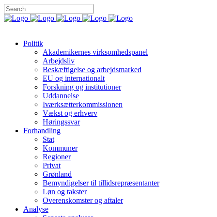
Politik
Akademikernes virksomhedspanel
Arbejdsliv
Beskæftigelse og arbejdsmarked
EU og internationalt
Forskning og institutioner
Uddannelse
Iværksætterkommissionen
Vækst og erhverv
Høringssvar
Forhandling
Stat
Kommuner
Regioner
Privat
Grønland
Bemyndigelser til tillidsrepræsentanter
Løn og takster
Overenskomster og aftaler
Analyse