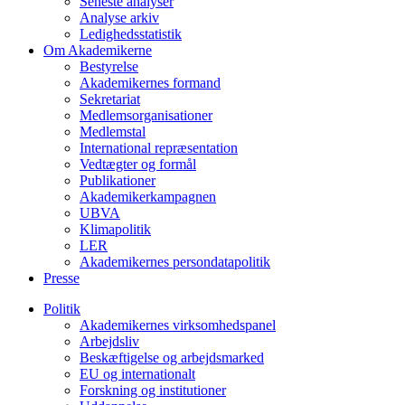
Seneste analyser
Analyse arkiv
Ledighedsstatistik
Om Akademikerne
Bestyrelse
Akademikernes formand
Sekretariat
Medlemsorganisationer
Medlemstal
International repræsentation
Vedtægter og formål
Publikationer
Akademikerkampagnen
UBVA
Klimapolitik
LER
Akademikernes persondatapolitik
Presse
Politik
Akademikernes virksomhedspanel
Arbejdsliv
Beskæftigelse og arbejdsmarked
EU og internationalt
Forskning og institutioner