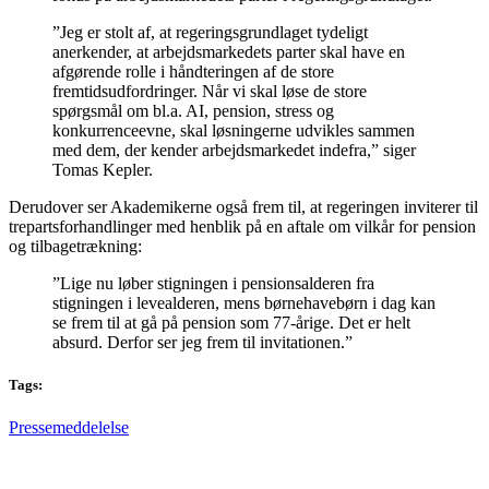
”Jeg er stolt af, at regeringsgrundlaget tydeligt
anerkender, at arbejdsmarkedets parter skal have en
afgørende rolle i håndteringen af de store
fremtidsudfordringer. Når vi skal løse de store
spørgsmål om bl.a. AI, pension, stress og
konkurrenceevne, skal løsningerne udvikles sammen
med dem, der kender arbejdsmarkedet indefra,” siger
Tomas Kepler.
Derudover ser Akademikerne også frem til, at regeringen inviterer til
trepartsforhandlinger med henblik på en aftale om vilkår for pension
og tilbagetrækning:
”Lige nu løber stigningen i pensionsalderen fra
stigningen i levealderen, mens børnehavebørn i dag kan
se frem til at gå på pension som 77-årige. Det er helt
absurd. Derfor ser jeg frem til invitationen.”
Tags:
Pressemeddelelse