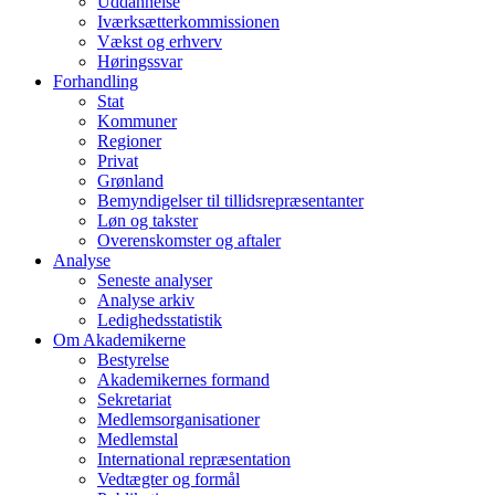
Uddannelse
Iværksætterkommissionen
Vækst og erhverv
Høringssvar
Forhandling
Stat
Kommuner
Regioner
Privat
Grønland
Bemyndigelser til tillidsrepræsentanter
Løn og takster
Overenskomster og aftaler
Analyse
Seneste analyser
Analyse arkiv
Ledighedsstatistik
Om Akademikerne
Bestyrelse
Akademikernes formand
Sekretariat
Medlemsorganisationer
Medlemstal
International repræsentation
Vedtægter og formål