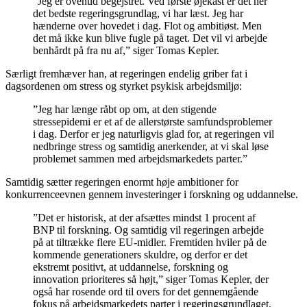
”Jeg er ovenud begejstret. Ved første øjekast er det her
det bedste regeringsgrundlag, vi har læst. Jeg har
hænderne over hovedet i dag. Flot og ambitiøst. Men
det må ikke kun blive fugle på taget. Det vil vi arbejde
benhårdt på fra nu af,” siger Tomas Kepler.
Særligt fremhæver han, at regeringen endelig griber fat i
dagsordenen om stress og styrket psykisk arbejdsmiljø:
”Jeg har længe råbt op om, at den stigende
stressepidemi er et af de allerstørste samfundsproblemer
i dag. Derfor er jeg naturligvis glad for, at regeringen vil
nedbringe stress og samtidig anerkender, at vi skal løse
problemet sammen med arbejdsmarkedets parter.”
Samtidig sætter regeringen enormt høje ambitioner for
konkurrenceevnen gennem investeringer i forskning og uddannelse.
”Det er historisk, at der afsættes mindst 1 procent af
BNP til forskning. Og samtidig vil regeringen arbejde
på at tiltrække flere EU-midler. Fremtiden hviler på de
kommende generationers skuldre, og derfor er det
ekstremt positivt, at uddannelse, forskning og
innovation prioriteres så højt,” siger Tomas Kepler, der
også har rosende ord til overs for det gennemgående
fokus på arbejdsmarkedets parter i regeringsgrundlaget.