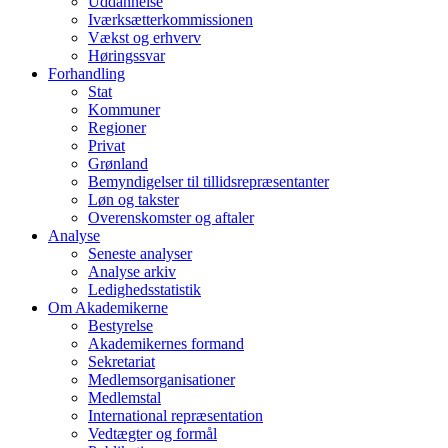
Uddannelse
Iværksætterkommissionen
Vækst og erhverv
Høringssvar
Forhandling
Stat
Kommuner
Regioner
Privat
Grønland
Bemyndigelser til tillidsrepræsentanter
Løn og takster
Overenskomster og aftaler
Analyse
Seneste analyser
Analyse arkiv
Ledighedsstatistik
Om Akademikerne
Bestyrelse
Akademikernes formand
Sekretariat
Medlemsorganisationer
Medlemstal
International repræsentation
Vedtægter og formål