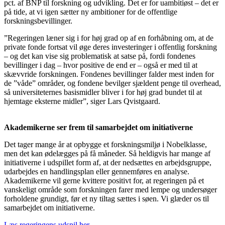
pct. af BNP til forskning og udvikling. Det er for uambitiøst – det er
på tide, at vi igen sætter ny ambitioner for de offentlige
forskningsbevillinger.
”Regeringen læner sig i for høj grad op af en forhåbning om, at de
private fonde fortsat vil øge deres investeringer i offentlig forskning
– og det kan vise sig problematisk at satse på, fordi fondenes
bevillinger i dag – hvor positive de end er – også er med til at
skævvride forskningen. Fondenes bevillinger falder mest inden for
de ”våde” områder, og fondene bevilger sjældent penge til overhead,
så universiteternes basismidler bliver i for høj grad bundet til at
hjemtage eksterne midler”, siger Lars Qvistgaard.
Akademikerne ser frem til samarbejdet om initiativerne
Det tager mange år at opbygge et forskningsmiljø i Nobelklasse,
men det kan ødelægges på få måneder. Så heldigvis har mange af
initiativerne i udspillet form af, at der nedsættes en arbejdsgruppe,
udarbejdes en handlingsplan eller gennemføres en analyse.
Akademikerne vil gerne kvittere positivt for, at regeringen på et
vanskeligt område som forskningen farer med lempe og undersøger
forholdene grundigt, før et ny tiltag sættes i søen. Vi glæder os til
samarbejdet om initiativerne.
Læs regeringens udspil her