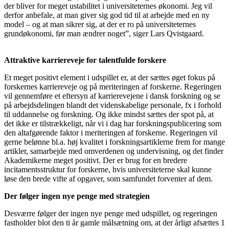
der bliver for meget ustabilitet i universiteternes økonomi. Jeg vil
derfor anbefale, at man giver sig god tid til at arbejde med en ny
model – og at man sikrer sig, at der er ro på universiteternes
grundøkonomi, før man ændrer noget”, siger Lars Qvistgaard.
Attraktive karriereveje for talentfulde forskere
Et meget positivt element i udspillet er, at der sættes øget fokus på
forskernes karriereveje og på meriteringen af forskerne. Regeringen
vil gennemføre et eftersyn af karrierevejene i dansk forskning og se
på arbejdsdelingen blandt det videnskabelige personale, fx i forhold
til uddannelse og forskning. Og ikke mindst sættes der spot på, at
det ikke er tilstrækkeligt, når vi i dag har forskningspublicering som
den altafgørende faktor i meriteringen af forskerne. Regeringen vil
gerne belønne bl.a. høj kvalitet i forskningsartiklerne frem for mange
artikler, samarbejde med omverdenen og undervisning, og det finder
Akademikerne meget positivt. Der er brug for en bredere
incitamentsstruktur for forskerne, hvis universiteterne skal kunne
løse den brede vifte af opgaver, som samfundet forventer af dem.
Der følger ingen nye penge med strategien
Desværre følger der ingen nye penge med udspillet, og regeringen
fastholder blot den ti år gamle målsætning om, at der årligt afsættes 1