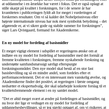
at uddannelse i en årrække har været i fokus. Det er også oplagt at
stille skarpt på kvalitet i forskningen, for i de senere år har
kvantiteten i publiceringen fyldt alt for meget i vurderingen af
forskernes resultater. Om vi så kalder det Nobelprisniveau eller
højeste internationale niveau har nok mest symbolsk betydning – det
afgørende er, at vi sikrer gode og stabile rammer for forskningen”,
siger Lars Qvistgaard, formand for Akademikerne.
En ny model for fordeling af basismidler
Et meget vigtigt element i udspillet er regeringens ønske om at
indføre en ny model for fordeling af basismidler med det formål at
fremme kvaliteten i forskningen, fremme nyskabende forskning og
understøtte samfundsmæssigt særligt efterspurgte
forskningsområder. Den nye model skal bestå af en stor fast
basisbevilling og så en mindre andel, som fordeles efter et
performanceelement. Det er en interessant men vanskelig øvelse, og
Akademikerne finder det positivt, at regeringen i første omgang
nedsætter et ekspertudvalg, der skal udarbejde konkrete forslag til et
kvalitetsfremmende element i en ny samlet model.
”Det er altid meget svært at ændre på fordelingen af basismidler, og
nu hvor der lige er vedtaget en ny model for fordeling af
uddannelsesbevillinger, så er jeg stærkt optaget af, om vi risikerer, at