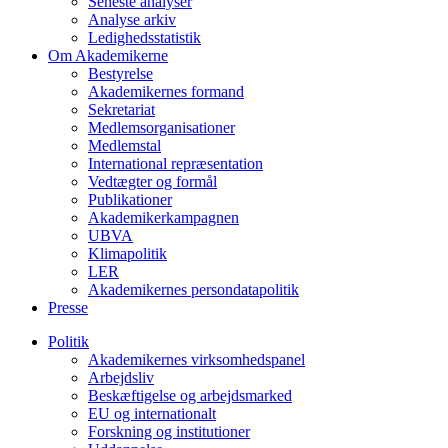
Seneste analyser
Analyse arkiv
Ledighedsstatistik
Om Akademikerne
Bestyrelse
Akademikernes formand
Sekretariat
Medlemsorganisationer
Medlemstal
International repræsentation
Vedtægter og formål
Publikationer
Akademikerkampagnen
UBVA
Klimapolitik
LER
Akademikernes persondatapolitik
Presse
Politik
Akademikernes virksomhedspanel
Arbejdsliv
Beskæftigelse og arbejdsmarked
EU og internationalt
Forskning og institutioner