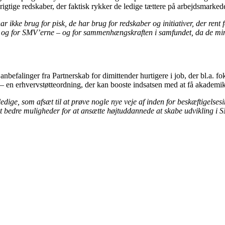
rigtige redskaber, der faktisk rykker de ledige tættere på arbejdsmarkede
 ikke brug for pisk, de har brug for redskaber og initiativer, der rent 
e og for SMV’erne – og for sammenhængskraften i samfundet, da de min
 anbefalinger fra Partnerskab for dimittender hurtigere i job, der bl.a.
t – en erhvervstøtteordning, der kan booste indsatsen med at få akademi
e, som afsæt til at prøve nogle nye veje af inden for beskæftigelsesind
ngt bedre muligheder for at ansætte højtuddannede at skabe udvikling i 