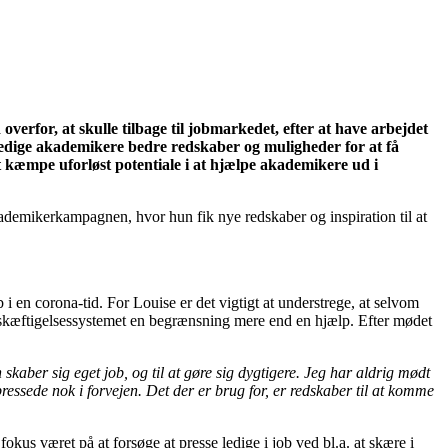
rfor, at skulle tilbage til jobmarkedet, efter at have arbejdet
 ledige akademikere bedre redskaber og muligheder for at få
kæmpe uforløst potentiale i at hjælpe akademikere ud i
demikerkampagnen, hvor hun fik nye redskaber og inspiration til at
i en corona-tid. For Louise er det vigtigt at understrege, at selvom
eskæftigelsessystemet en begrænsning mere end en hjælp. Efter mødet
n skaber sig eget job, og til at gøre sig dygtigere. Jeg har aldrig mødt
 pressede nok i forvejen. Det der er brug for, er redskaber til at komme
kus været på at forsøge at presse ledige i job ved bl.a. at skære i