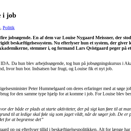
 i job
e
,
Politik
e jobsøgende. En af dem var Louise Nygaard Meissner, der stod ove
rigidt beskæftigelsessystem. Nu efterlyser hun et system, der giver
kademikerne, stemmer i, og formand Lars Qvistgaard peger på et 
, IDA. Da hun blev arbejdssøgende, tog hun på jobsøgningskursus i Aka
, hvor hun bor. Indsatsen bar frugt, og Louise fik et nyt job.
ftigelsesminister Peter Hummelgaard om deres erfaringer med at søge job 
s brug for den samme type hjælp for at komme i job. For Louise blev b
vor der både er plads at starte aktiviteter, der på sigt kan føre til at ma
 grund til at ledige skal føle sig som jaget vildt, når de søger job. De er
det for at begrænse det”
p og efterlyser tillid i beskæftigelsespolitikken. Alt for længe har fo