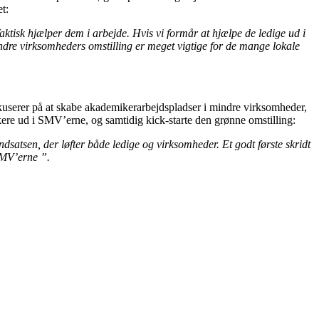
t:
faktisk hjælper dem i arbejde. Hvis vi formår at hjælpe de ledige ud i
dre virksomheders omstilling er meget vigtige for de mange lokale
 fokuserer på at skabe akademikerarbejdspladser i mindre virksomheder,
kere ud i SMV’erne, og samtidig kick-starte den grønne omstilling:
satsen, der løfter både ledige og virksomheder. Et godt første skridt
SMV’erne ”.