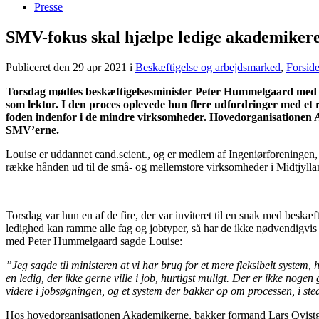
Presse
SMV-fokus skal hjælpe ledige akademikere
Publiceret den 29 apr 2021
i
Beskæftigelse og arbejdsmarked
,
Forsid
Torsdag mødtes beskæftigelsesminister Peter Hummelgaard med fir
som lektor. I den proces oplevede hun flere udfordringer med et 
foden indenfor i de mindre virksomheder. Hovedorganisationen A
SMV’erne.
Louise er uddannet cand.scient., og er medlem af Ingeniørforeningen
række hånden ud til de små- og mellemstore virksomheder i Midtjylland
Torsdag var hun en af de fire, der var inviteret til en snak med beskæ
ledighed kan ramme alle fag og jobtyper, så har de ikke nødvendigvi
med Peter Hummelgaard sagde Louise:
”Jeg sagde til ministeren at vi har brug for et mere fleksibelt system, h
en ledig, der ikke gerne ville i job, hurtigst muligt. Der er ikke nogen
videre i jobsøgningen, og et system der bakker op om processen, i ste
Hos hovedorganisationen Akademikerne, bakker formand Lars Qvistgaard o