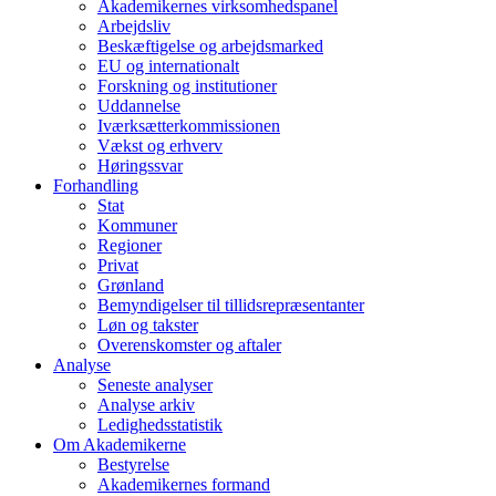
Akademikernes virksomhedspanel
Arbejdsliv
Beskæftigelse og arbejdsmarked
EU og internationalt
Forskning og institutioner
Uddannelse
Iværksætterkommissionen
Vækst og erhverv
Høringssvar
Forhandling
Stat
Kommuner
Regioner
Privat
Grønland
Bemyndigelser til tillidsrepræsentanter
Løn og takster
Overenskomster og aftaler
Analyse
Seneste analyser
Analyse arkiv
Ledighedsstatistik
Om Akademikerne
Bestyrelse
Akademikernes formand