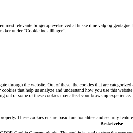
 mest relevante brugeroplevelse ved at huske dine valg og gentagne besø
rækker under "Cookie indstillinger".
e through the website. Out of these, the cookies that are categorized a
rty cookies that help us analyze and understand how you use this websit
ting out of some of these cookies may affect your browsing experience.
 properly. These cookies ensure basic functionalities and security featu
Beskrivelse
y GDPR Cookie Consent plugin. The cookie is used to store the user cons