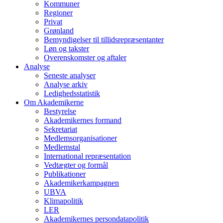
Kommuner
Regioner
Privat
Grønland
Bemyndigelser til tillidsrepræsentanter
Løn og takster
Overenskomster og aftaler
Analyse
Seneste analyser
Analyse arkiv
Ledighedsstatistik
Om Akademikerne
Bestyrelse
Akademikernes formand
Sekretariat
Medlemsorganisationer
Medlemstal
International repræsentation
Vedtægter og formål
Publikationer
Akademikerkampagnen
UBVA
Klimapolitik
LER
Akademikernes persondatapolitik