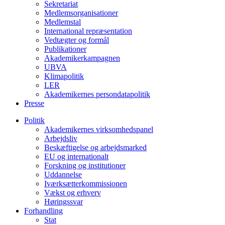
Sekretariat
Medlemsorganisationer
Medlemstal
International repræsentation
Vedtægter og formål
Publikationer
Akademikerkampagnen
UBVA
Klimapolitik
LER
Akademikernes persondatapolitik
Presse
Politik
Akademikernes virksomhedspanel
Arbejdsliv
Beskæftigelse og arbejdsmarked
EU og internationalt
Forskning og institutioner
Uddannelse
Iværksætterkommissionen
Vækst og erhverv
Høringssvar
Forhandling
Stat