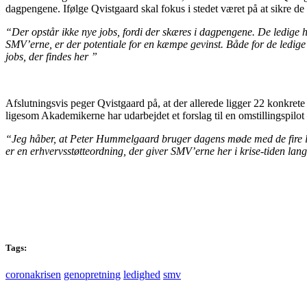
dagpengene. Ifølge Qvistgaard skal fokus i stedet været på at sikre de 
“Der opstår ikke nye jobs, fordi der skæres i dagpengene. De ledige har
SMV’erne, er der potentiale for en kæmpe gevinst. Både for de ledig
jobs, der findes her ”
Afslutningsvis peger Qvistgaard på, at der allerede ligger 22 konkrete
ligesom Akademikerne har udarbejdet et forslag til en omstillingspilo
“Jeg håber, at Peter Hummelgaard bruger dagens møde med de fire ledig
er en erhvervsstøtteordning, der giver SMV’erne her i krise-tiden la
Tags:
coronakrisen
genopretning
ledighed
smv