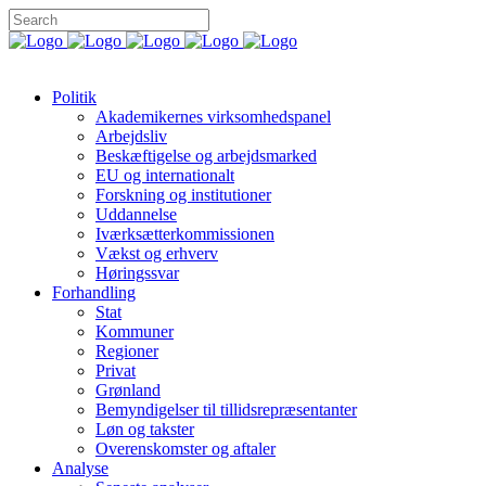
Politik
Akademikernes virksomhedspanel
Arbejdsliv
Beskæftigelse og arbejdsmarked
EU og internationalt
Forskning og institutioner
Uddannelse
Iværksætterkommissionen
Vækst og erhverv
Høringssvar
Forhandling
Stat
Kommuner
Regioner
Privat
Grønland
Bemyndigelser til tillidsrepræsentanter
Løn og takster
Overenskomster og aftaler
Analyse