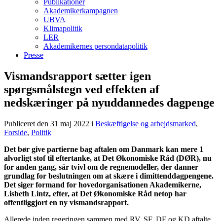
Publikationer
Akademikerkampagnen
UBVA
Klimapolitik
LER
Akademikernes persondatapolitik
Presse
Vismandsrapport sætter igen
spørgsmålstegn ved effekten af
nedskæringer på nyuddannedes dagpenge
Publiceret den 31 maj 2022
i
Beskæftigelse og arbejdsmarked
,
Forside
,
Politik
Det bør give partierne bag aftalen om Danmark kan mere 1
alvorligt stof til eftertanke, at Det Økonomiske Råd (DØR), nu
for anden gang, sår tvivl om de regnemodeller, der danner
grundlag for beslutningen om at skære i dimittenddagpengene.
Det siger formand for hovedorganisationen Akademikerne,
Lisbeth Lintz, efter, at Det Økonomiske Råd netop har
offentliggjort en ny vismandsrapport.
Allerede inden regeringen sammen med RV, SF, DF og KD aftalte