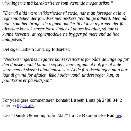
virkningerne må karakteriseres som værende meget usikre.”
”Der vil altid være usikkerheder til stede, når man forsøger at lave
regnemodeller, der forudser menneskers fremtidige adfærd. Men når
man, som her, bruger de regnemodeller til at lave reformer, der får
alvorlige konsekvenser for tusinder af unges hverdag, så bør vi
kunne forvente, at regnemodellerne bygger på mere end ad hoc
antagelser.”
Det siger Lisbeth Lintz og fortsætter:
”Nedskæringernes negative konsekvenserne for både de unge og for
den danske model burde i sig selv være argument nok for at lade
være med at skære i dimittendsatsen. At de forudsætninger, man har
lagt til grund for aftalen, ikke holder vand, understreger kun, at
politikerne er på vildspor.”
For yderligere kommentarer, kontakt Lisbeth Lintz på 2488 8442
eller på
ll@ac.dk
.
Læs “Dansk Økonomi, forår 2022” fra De Økonomiske Råd
her
.