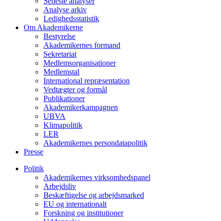
Seneste analyser
Analyse arkiv
Ledighedsstatistik
Om Akademikerne
Bestyrelse
Akademikernes formand
Sekretariat
Medlemsorganisationer
Medlemstal
International repræsentation
Vedtægter og formål
Publikationer
Akademikerkampagnen
UBVA
Klimapolitik
LER
Akademikernes persondatapolitik
Presse
Politik
Akademikernes virksomhedspanel
Arbejdsliv
Beskæftigelse og arbejdsmarked
EU og internationalt
Forskning og institutioner