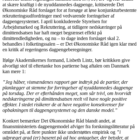
at skære kraftigt i de nyuddannedes dagpenge, kritiserede Det
Økonomiske Råd forslaget for at forsøge at løse konjunkturbestemte
rekrutteringsudfordringer med vedvarende forringelser af
dagpengesystemet. I april konkluderede Styrelsen for
Arbejdsmarked og Rekruttering, at tidligere nedskæringer på
dimittendsatsen har haft meget begrænset effekt på
dimittendledigheden, og nu – to dage inden forslaget skal 2.
behandles i folketingssalen – er Det Økonomiske Råd igen klar med
en kritik af regeringens dagpengeberegninger.
Ifølge Akademikernes formand, Lisbeth Lintz, bør kritikken give
alvorligt stof til eftertanke hos partierne bag aftalen om Danmark
kan mere 1:
”Jeg håber, vismændenes rapport gør indtryk på de partier, der
planlægger at stemme for forringelser af nyuddannedes dagpenge
på torsdag. Der er efterhånden meget, som sår tvivl, om hvorvidt
nedskæringerne på dimittendsatsen reelt vil have nogle positive
effekter. I stedet risikerer de at have negative konsekvenser for
opbakningen til dagpengesystemet og den danske model.”
Konkret bemærker Det Økonomiske Råd blandt andet, at
finansministeriets dagpengemodel afviger fra forskningslitteratur på
området på, at flere punkter ikke understøttes empirisk og
”i
udpræget grad (er) baseret på ad hoc antagelser, der betyder, at