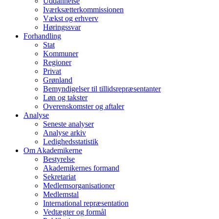
Uddannelse
Iværksætterkommissionen
Vækst og erhverv
Høringssvar
Forhandling
Stat
Kommuner
Regioner
Privat
Grønland
Bemyndigelser til tillidsrepræsentanter
Løn og takster
Overenskomster og aftaler
Analyse
Seneste analyser
Analyse arkiv
Ledighedsstatistik
Om Akademikerne
Bestyrelse
Akademikernes formand
Sekretariat
Medlemsorganisationer
Medlemstal
International repræsentation
Vedtægter og formål