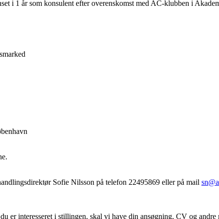
egrænset i 1 år som konsulent efter overenskomst med AC-klubben i Akade
jdsmarked
København
ne.
handlingsdirektør Sofie Nilsson på telefon 22495869 eller på mail
sn@a
 du er interesseret i stillingen, skal vi have din ansøgning, CV og and