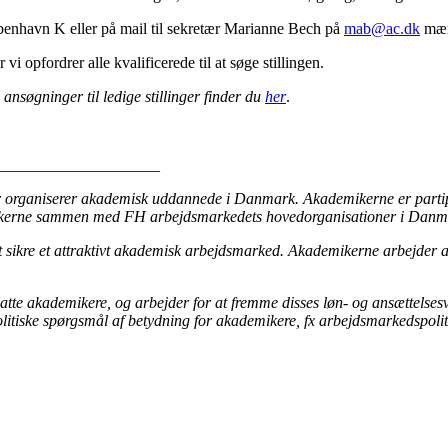
nhavn K eller på mail til sekretær Marianne Bech på
mab@ac.dk
mær
 opfordrer alle kvalificerede til at søge stillingen.
søgninger til ledige stillinger finder du
her
.
_____________________
der organiserer akademisk uddannede i Danmark. Akademikerne er part
ikerne sammen med FH arbejdsmarkedets hovedorganisationer i Danm
ikre et attraktivt akademisk arbejdsmarked. Akademikerne arbejder a
satte akademikere, og arbejder for at fremme disses løn- og ansættels
tiske spørgsmål af betydning for akademikere, fx arbejdsmarkedspolitik