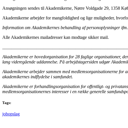
Ansøgningen sendes til Akademikerne, Nørre Voldgade 29, 1358 Købe
Akademikerne arbejder for mangfoldighed og lige muligheder, hvorfor vi
Information om Akademikernes behandling af personoplysninger ifm. an
Alle Akademikernes mailadresser kan modtage sikker mail.
______________________________________________________
Akademikerne er hovedorganisation for 28 faglige organisationer, 
lang videregående uddannelse. På arbejdstagersiden udgør Akadem
Akademikerne arbejder sammen med medlemsorganisationerne for at s
akademikernes indflydelse i samfundet.
Akademikerne er forhandlingsorganisation for offentligt- og privatan
medlemsorganisationernes interesser i en række generelle samfundspoli
Tags:
jobopslag