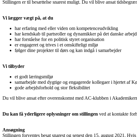
Stillingen er til besættelse snarest muligt. Du vil blive ansat tidsb
Vi lægger vægt på, at du
har erfaring med eller viden om kompetenceudvikling
har kendskab til partsroller og dynamikker på det danske arbe
har forståelse for en politisk styret organisation
er engageret og trives i et omskifteligt miljø
følger dine projekter til dørs og kan indgå i samarbejder
Vi tilbyder
et godt læringsmiljø
samarbejde med dygtige og engagerede kollegaer i hjertet af 
gode arbejdsforhold og stor fleksibilitet
Du vil blive ansat efter overenskomst med AC-klubben i Akademiker
Du kan få yderligere oplysninger om stillingen
ved at kontakte for
Ansøgning
Stillingen forventes besat snarest og senest den 15. august 2021. Hvis