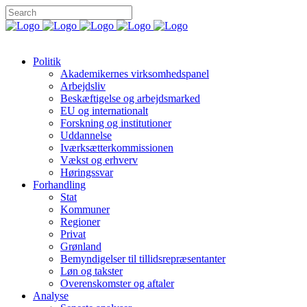
Politik
Akademikernes virksomhedspanel
Arbejdsliv
Beskæftigelse og arbejdsmarked
EU og internationalt
Forskning og institutioner
Uddannelse
Iværksætterkommissionen
Vækst og erhverv
Høringssvar
Forhandling
Stat
Kommuner
Regioner
Privat
Grønland
Bemyndigelser til tillidsrepræsentanter
Løn og takster
Overenskomster og aftaler
Analyse