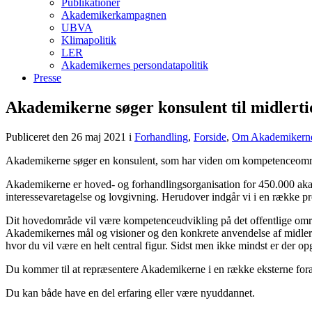
Publikationer
Akademikerkampagnen
UBVA
Klimapolitik
LER
Akademikernes persondatapolitik
Presse
Akademikerne søger konsulent til midlerti
Publiceret den 26 maj 2021
i
Forhandling
,
Forside
,
Om Akademikern
Akademikerne søger en konsulent, som har viden om kompetenceområ
Akademikerne er hoved- og forhandlingsorganisation for 450.000 akade
interessevaretagelse og lovgivning. Herudover indgår vi i en række p
Dit hovedområde vil være kompetenceudvikling på det offentlige områ
Akademikernes mål og visioner og den konkrete anvendelse af midler
hvor du vil være en helt central figur. Sidst men ikke mindst er der o
Du kommer til at repræsentere Akademikerne i en række eksterne fora
Du kan både have en del erfaring eller være nyuddannet.