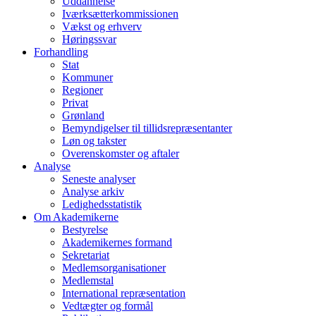
Uddannelse
Iværksætterkommissionen
Vækst og erhverv
Høringssvar
Forhandling
Stat
Kommuner
Regioner
Privat
Grønland
Bemyndigelser til tillidsrepræsentanter
Løn og takster
Overenskomster og aftaler
Analyse
Seneste analyser
Analyse arkiv
Ledighedsstatistik
Om Akademikerne
Bestyrelse
Akademikernes formand
Sekretariat
Medlemsorganisationer
Medlemstal
International repræsentation
Vedtægter og formål