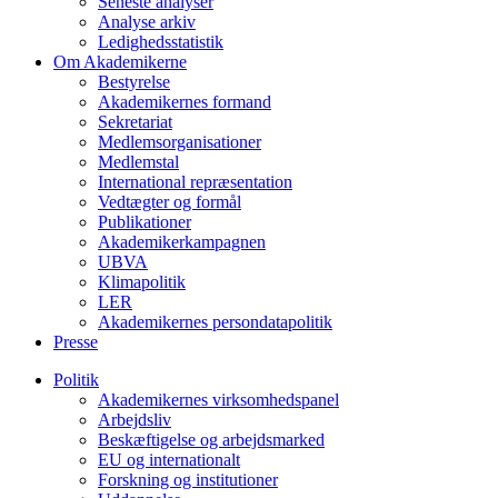
Seneste analyser
Analyse arkiv
Ledighedsstatistik
Om Akademikerne
Bestyrelse
Akademikernes formand
Sekretariat
Medlemsorganisationer
Medlemstal
International repræsentation
Vedtægter og formål
Publikationer
Akademikerkampagnen
UBVA
Klimapolitik
LER
Akademikernes persondatapolitik
Presse
Politik
Akademikernes virksomhedspanel
Arbejdsliv
Beskæftigelse og arbejdsmarked
EU og internationalt
Forskning og institutioner