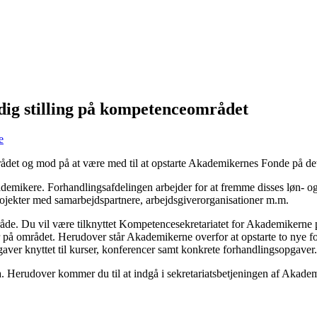
dig stilling på kompetenceområdet
e
det og mod på at være med til at opstarte Akademikernes Fonde på d
mikere. Forhandlingsafdelingen arbejder for at fremme disses løn- og a
rojekter med samarbejdspartnere, arbejdsgiverorganisationer m.m.
de. Du vil være tilknyttet Kompetencesekretariatet for Akademikerne 
 på området. Herudover står Akademikerne overfor at opstarte to nye
pgaver knyttet til kurser, konferencer samt konkrete forhandlingsopgaver.
. Herudover kommer du til at indgå i sekretariatsbetjeningen af Akade