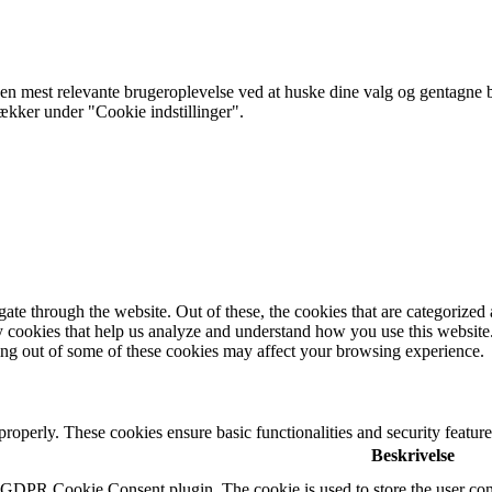
 mest relevante brugeroplevelse ved at huske dine valg og gentagne besø
rækker under "Cookie indstillinger".
e through the website. Out of these, the cookies that are categorized a
rty cookies that help us analyze and understand how you use this websit
ting out of some of these cookies may affect your browsing experience.
 properly. These cookies ensure basic functionalities and security featu
Beskrivelse
y GDPR Cookie Consent plugin. The cookie is used to store the user cons