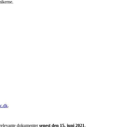
mikerne.
c.dk
.
re relevante dokumenter
senest den 15. juni 2021
.