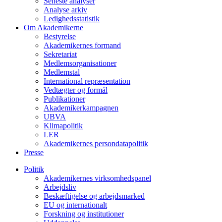
Seneste analyser
Analyse arkiv
Ledighedsstatistik
Om Akademikerne
Bestyrelse
Akademikernes formand
Sekretariat
Medlemsorganisationer
Medlemstal
International repræsentation
Vedtægter og formål
Publikationer
Akademikerkampagnen
UBVA
Klimapolitik
LER
Akademikernes persondatapolitik
Presse
Politik
Akademikernes virksomhedspanel
Arbejdsliv
Beskæftigelse og arbejdsmarked
EU og internationalt
Forskning og institutioner