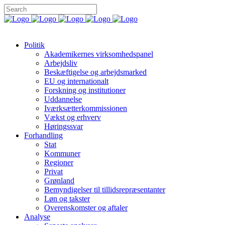
Politik
Akademikernes virksomhedspanel
Arbejdsliv
Beskæftigelse og arbejdsmarked
EU og internationalt
Forskning og institutioner
Uddannelse
Iværksætterkommissionen
Vækst og erhverv
Høringssvar
Forhandling
Stat
Kommuner
Regioner
Privat
Grønland
Bemyndigelser til tillidsrepræsentanter
Løn og takster
Overenskomster og aftaler
Analyse