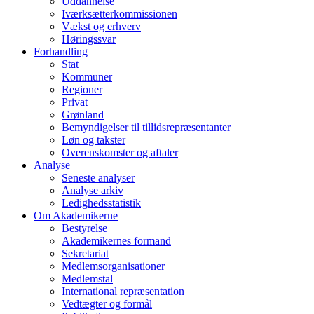
Uddannelse
Iværksætterkommissionen
Vækst og erhverv
Høringssvar
Forhandling
Stat
Kommuner
Regioner
Privat
Grønland
Bemyndigelser til tillidsrepræsentanter
Løn og takster
Overenskomster og aftaler
Analyse
Seneste analyser
Analyse arkiv
Ledighedsstatistik
Om Akademikerne
Bestyrelse
Akademikernes formand
Sekretariat
Medlemsorganisationer
Medlemstal
International repræsentation
Vedtægter og formål