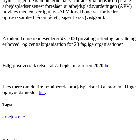
flytter noget. I Akademikerne har vi for at styrke indsatsen på alle
arbejdspladser senest foreslået, at arbejdspladsvurderingen (APV)
udvides med en særlig unge-APV for at bane vej for bedre
opmærksomhed på området”, siger Lars Qvistgaard.
Akademikerne repræsenterer 431.000 privat og offentligt ansatte og
er hoved- og centralorganisation for 28 faglige organisationer.
Følg prisoverrækkelsen af Arbejdsmiljøprisen 2020
her
.
Læs mere om de fire nominerede arbejdspladser i kategorien “Unge
og nyuddannede”
her
.
Tags:
arbejdsmljø