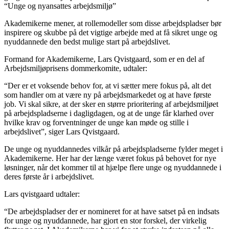
“Unge og nyansattes arbejdsmiljø”
Akademikerne mener, at rollemodeller som disse arbejdspladser bør
inspirere og skubbe på det vigtige arbejde med at få sikret unge og
nyuddannede den bedst mulige start på arbejdslivet.
Formand for Akademikerne, Lars Qvistgaard, som er en del af
Arbejdsmiljøprisens dommerkomite, udtaler:
“Der er et voksende behov for, at vi sætter mere fokus på, alt det
som handler om at være ny på arbejdsmarkedet og at have første
job. Vi skal sikre, at der sker en større prioritering af arbejdsmiljøet
på arbejdspladserne i dagligdagen, og at de unge får klarhed over
hvilke krav og forventninger de unge kan møde og stille i
arbejdslivet”, siger Lars Qvistgaard.
De unge og nyuddannedes vilkår på arbejdspladserne fylder meget i
Akademikerne. Her har der længe været fokus på behovet for nye
løsninger, når det kommer til at hjælpe flere unge og nyuddannede i
deres første år i arbejdslivet.
Lars qvistgaard udtaler:
“De arbejdspladser der er nomineret for at have satset på en indsats
for unge og nyuddannede, har gjort en stor forskel, der virkelig