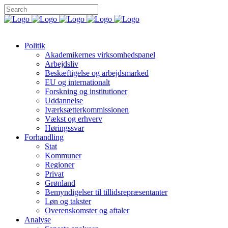
Politik
Akademikernes virksomhedspanel
Arbejdsliv
Beskæftigelse og arbejdsmarked
EU og internationalt
Forskning og institutioner
Uddannelse
Iværksætterkommissionen
Vækst og erhverv
Høringssvar
Forhandling
Stat
Kommuner
Regioner
Privat
Grønland
Bemyndigelser til tillidsrepræsentanter
Løn og takster
Overenskomster og aftaler
Analyse