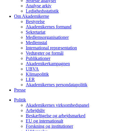
Seneste analyser
Analyse arkiv
Ledighedsstatistik
Om Akademikerne
Bestyrelse
Akademikernes formand
Sekretariat
Medlemsorganisationer
Medlemstal
International repræsentation
Vedtægter og formål
Publikationer
Akademikerkampagnen
UBVA
Klimapolitik
LER
Akademikernes persondatapolitik
Presse
Politik
Akademikernes virksomhedspanel
Arbejdsliv
Beskæftigelse og arbejdsmarked
EU og internationalt
Forskning og institutioner