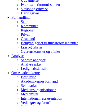
Uddannelse
Iværksætterkommissionen
Vækst og erhverv
Høringssvar
Forhandling
Stat
Kommuner
Regioner
Privat
Grønland
Bemyndigelser til tillidsrepræsentanter
Løn og takster
Overenskomster og aftaler
Analyse
Seneste analyser
Analyse arkiv
Ledighedsstatistik
Om Akademikerne
Bestyrelse
Akademikernes formand
Sekretariat
Medlemsorganisationer
Medlemstal
International repræsentation
Vedtægter og formål