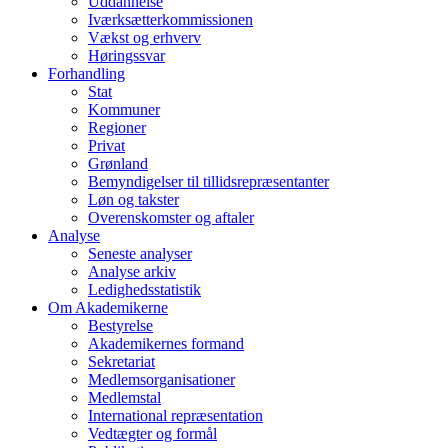
Uddannelse
Iværksætterkommissionen
Vækst og erhverv
Høringssvar
Forhandling
Stat
Kommuner
Regioner
Privat
Grønland
Bemyndigelser til tillidsrepræsentanter
Løn og takster
Overenskomster og aftaler
Analyse
Seneste analyser
Analyse arkiv
Ledighedsstatistik
Om Akademikerne
Bestyrelse
Akademikernes formand
Sekretariat
Medlemsorganisationer
Medlemstal
International repræsentation
Vedtægter og formål