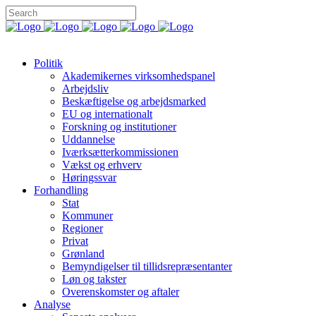
Politik
Akademikernes virksomhedspanel
Arbejdsliv
Beskæftigelse og arbejdsmarked
EU og internationalt
Forskning og institutioner
Uddannelse
Iværksætterkommissionen
Vækst og erhverv
Høringssvar
Forhandling
Stat
Kommuner
Regioner
Privat
Grønland
Bemyndigelser til tillidsrepræsentanter
Løn og takster
Overenskomster og aftaler
Analyse