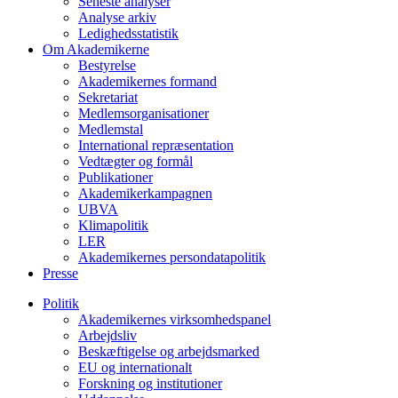
Seneste analyser
Analyse arkiv
Ledighedsstatistik
Om Akademikerne
Bestyrelse
Akademikernes formand
Sekretariat
Medlemsorganisationer
Medlemstal
International repræsentation
Vedtægter og formål
Publikationer
Akademikerkampagnen
UBVA
Klimapolitik
LER
Akademikernes persondatapolitik
Presse
Politik
Akademikernes virksomhedspanel
Arbejdsliv
Beskæftigelse og arbejdsmarked
EU og internationalt
Forskning og institutioner