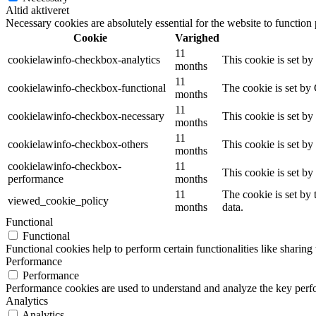
Altid aktiveret
Necessary cookies are absolutely essential for the website to function
Cookie
Varighed
11
cookielawinfo-checkbox-analytics
This cookie is set b
months
11
cookielawinfo-checkbox-functional
The cookie is set by
months
11
cookielawinfo-checkbox-necessary
This cookie is set b
months
11
cookielawinfo-checkbox-others
This cookie is set b
months
cookielawinfo-checkbox-
11
This cookie is set b
performance
months
11
The cookie is set by
viewed_cookie_policy
months
data.
Functional
Functional
Functional cookies help to perform certain functionalities like sharing 
Performance
Performance
Performance cookies are used to understand and analyze the key perfor
Analytics
Analytics