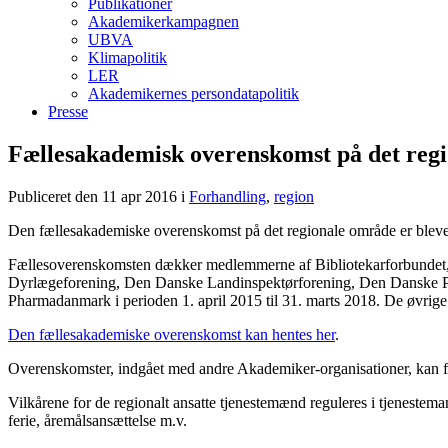
Publikationer
Akademikerkampagnen
UBVA
Klimapolitik
LER
Akademikernes persondatapolitik
Presse
Fællesakademisk overenskomst på det re
Publiceret den 11 apr 2016
i
Forhandling
,
region
Den fællesakademiske overenskomst på det regionale område er bleve
Fællesoverenskomsten dækker medlemmerne af Bibliotekarforbundet
Dyrlægeforening, Den Danske Landinspektørforening, Den Danske Pr
Pharmadanmark i perioden 1. april 2015 til 31. marts 2018. De øvrig
Den fællesakademiske overenskomst kan hentes her
.
Overenskomster, indgået med andre Akademiker-organisationer, kan f
Vilkårene for de regionalt ansatte tjenestemænd reguleres i tjenestema
ferie, åremålsansættelse m.v.