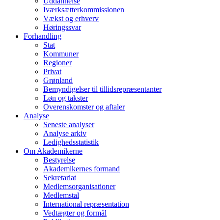
Uddannelse
Iværksætterkommissionen
Vækst og erhverv
Høringssvar
Forhandling
Stat
Kommuner
Regioner
Privat
Grønland
Bemyndigelser til tillidsrepræsentanter
Løn og takster
Overenskomster og aftaler
Analyse
Seneste analyser
Analyse arkiv
Ledighedsstatistik
Om Akademikerne
Bestyrelse
Akademikernes formand
Sekretariat
Medlemsorganisationer
Medlemstal
International repræsentation
Vedtægter og formål