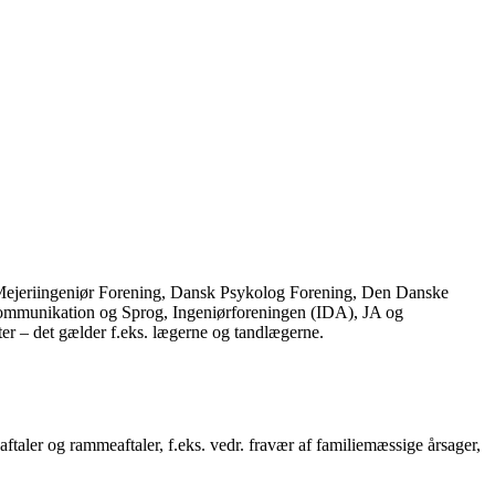
ejeriingeniør Forening, Dansk Psykolog Forening, Den Danske
ommunikation og Sprog, Ingeniørforeningen (IDA), JA og
er – det gælder f.eks. lægerne og tandlægerne.
ftaler og rammeaftaler, f.eks. vedr. fravær af familiemæssige årsager,