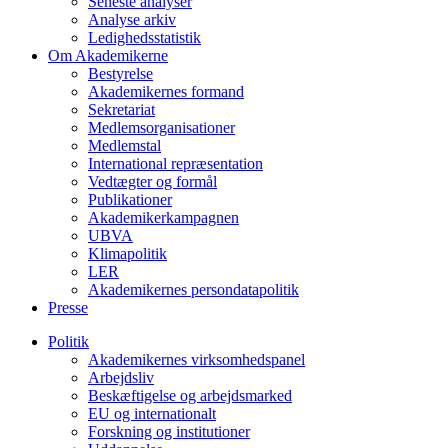
Seneste analyser
Analyse arkiv
Ledighedsstatistik
Om Akademikerne
Bestyrelse
Akademikernes formand
Sekretariat
Medlemsorganisationer
Medlemstal
International repræsentation
Vedtægter og formål
Publikationer
Akademikerkampagnen
UBVA
Klimapolitik
LER
Akademikernes persondatapolitik
Presse
Politik
Akademikernes virksomhedspanel
Arbejdsliv
Beskæftigelse og arbejdsmarked
EU og internationalt
Forskning og institutioner