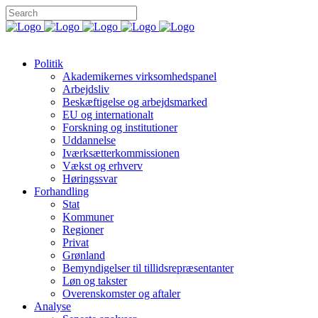
Politik
Akademikernes virksomhedspanel
Arbejdsliv
Beskæftigelse og arbejdsmarked
EU og internationalt
Forskning og institutioner
Uddannelse
Iværksætterkommissionen
Vækst og erhverv
Høringssvar
Forhandling
Stat
Kommuner
Regioner
Privat
Grønland
Bemyndigelser til tillidsrepræsentanter
Løn og takster
Overenskomster og aftaler
Analyse