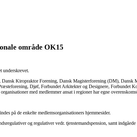
gionale område OK15
t underskrevet.
, Dansk Kiropraktor Forening, Dansk Magisterforening (DM), Dansk M
æsteforening, Djøf, Forbundet Arkitekter og Designere, Forbundet K
e organisationer med medlemmer ansat i regioner har egne overenskomst
indes på de enkelte medlemsorganisationers hjemmesider.
ndsregulativer og regulativer vedr. tjenstemandspension, samt indgåede a