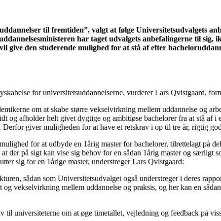
suddannelser til fremtiden”, valgt at følge Universitetsudvalgets
t uddannelsesministeren har taget udvalgets anbefalingerne til sig,
 give den studerende mulighed for at stå af efter bacheloruddannels
 nyskabelse for universitetsuddannelserne, vurderer Lars Qvistgaard, f
emikerne om at skabe større vekselvirkning mellem uddannelse og arbejds
idt og afholder helt givet dygtige og ambitiøse bachelorer fra at stå af i
 Derfor giver muligheden for at have et retskrav i op til tre år, rigtig g
 mulighed for at udbyde en 1årig master for bachelorer, tilrettelagt på del
 der på sigt kan vise sig behov for en sådan 1årig master og særligt som
tter sig for en 1årige master, understreger Lars Qvistgaard:
ukturen, sådan som Universitetsudvalget også understreger i deres rappo
tet og vekselvirkning mellem uddannelse og praksis, og her kan en sådan 
rav til universiteterne om at øge timetallet, vejledning og feedback på 