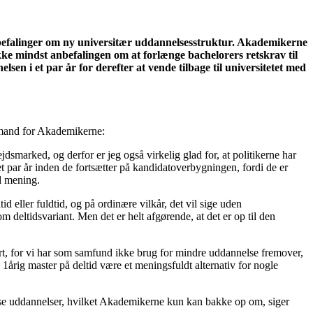
 anbefalinger om ny universitær uddannelsesstruktur. Akademikerne
 ikke mindst anbefalingen om at forlænge bachelorers retskrav til
en i et par år for derefter at vende tilbage til universitetet med
ormand for Akademikerne:
marked, og derfor er jeg også virkelig glad for, at politikerne har
 et par år inden de fortsætter på kandidatoverbygningen, fordi de er
od mening.
tid eller fuldtid, og på ordinære vilkår, det vil sige uden
 deltidsvariant. Men det er helt afgørende, at det er op til den
rt, for vi har som samfund ikke brug for mindre uddannelse fremover,
1årig master på deltid være et meningsfuldt alternativ for nogle
visse uddannelser, hvilket Akademikerne kun kan bakke op om, siger