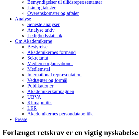
Bemyndigelser til tillidsrepræsentanter
Løn og takster
Overenskomster og aftaler
Analyse
Seneste analyser
Analyse arkiv
Ledighedsstatistik
Om Akademikerne
Bestyrelse
Akademikernes formand
Sekretariat
Medlemsorganisationer
Medlemstal
International repræsentation
Vedtægter og formål
Publikationer
Akademikerkampagnen
UBVA
Klimapolitik
LER
Akademikernes persondatapolitik
Presse
Forlænget retskrav er en vigtig nyskabelse