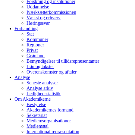
Forskning og institutioner
Uddannelse
Iværksætterkommissionen
Vækst og erhverv
Høringssvar
Forhandling
Stat
Kommuner
Regioner
Privat
Grønland
Bemyndigelser til tillidsrepræsentanter
Løn og takster
Overenskomster og aftaler
Analyse
Seneste analyser
Analyse arkiv
Ledighedsstatistik
Om Akademikerne
Bestyrelse
Akademikernes formand
Sekretariat
Medlemsorganisationer
Medlemstal
International repræsentation