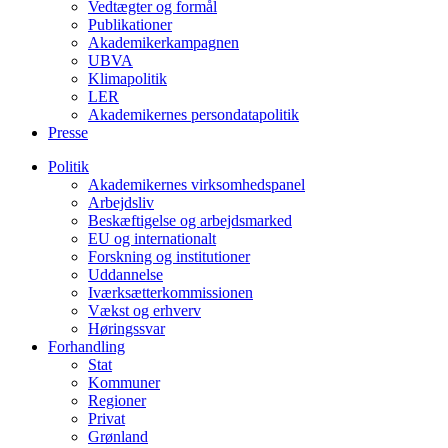
Vedtægter og formål
Publikationer
Akademikerkampagnen
UBVA
Klimapolitik
LER
Akademikernes persondatapolitik
Presse
Politik
Akademikernes virksomhedspanel
Arbejdsliv
Beskæftigelse og arbejdsmarked
EU og internationalt
Forskning og institutioner
Uddannelse
Iværksætterkommissionen
Vækst og erhverv
Høringssvar
Forhandling
Stat
Kommuner
Regioner
Privat
Grønland