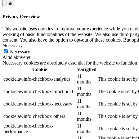
Luk
Privacy Overview
This website uses cookies to improve your experience while you navigat
working of basic functionalities of the website. We also use third-pa
consent. You also have the option to opt-out of these cookies. But op
Necessary
Necessary
Altid aktiveret
Necessary cookies are absolutely essential for the website to function
Cookie
Varighed
11
cookielawinfo-checkbox-analytics
This cookie is set b
months
11
cookielawinfo-checkbox-functional
The cookie is set by
months
11
cookielawinfo-checkbox-necessary
This cookie is set b
months
11
cookielawinfo-checkbox-others
This cookie is set b
months
cookielawinfo-checkbox-
11
This cookie is set b
performance
months
11
The cookie is set by