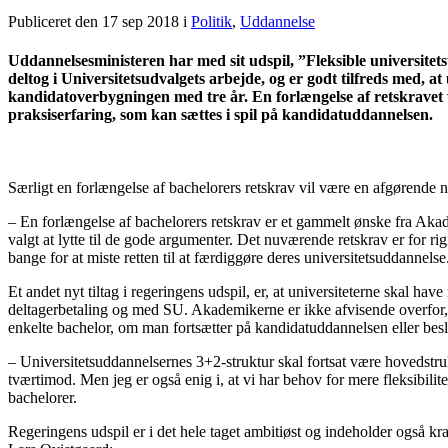
Publiceret den 17 sep 2018
i
Politik
,
Uddannelse
Uddannelsesministeren har med sit udspil, ”Fleksible universitet
deltog i Universitetsudvalgets arbejde, og er godt tilfreds med, a
kandidatoverbygningen med tre år. En forlængelse af retskravet vil
praksiserfaring, som kan sættes i spil på kandidatuddannelsen.
Særligt en forlængelse af bachelorers retskrav vil være en afgørende
– En forlængelse af bachelorers retskrav er et gammelt ønske fra Akad
valgt at lytte til de gode argumenter. Det nuværende retskrav er for rig
bange for at miste retten til at færdiggøre deres universitetsuddannelse.
Et andet nyt tiltag i regeringens udspil, er, at universiteterne skal have
deltagerbetaling og med SU. Akademikerne er ikke afvisende overfor, at
enkelte bachelor, om man fortsætter på kandidatuddannelsen eller beslu
– Universitetsuddannelsernes 3+2-struktur skal fortsat være hovedstr
tværtimod. Men jeg er også enig i, at vi har behov for mere fleksibili
bachelorer.
Regeringens udspil er i det hele taget ambitiøst og indeholder også k