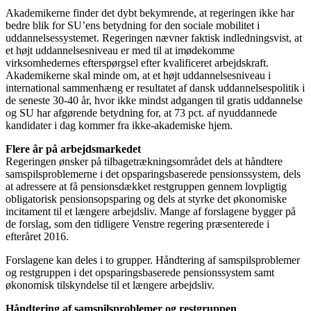
Akademikerne finder det dybt bekymrende, at regeringen ikke har
bedre blik for SU’ens betydning for den sociale mobilitet i
uddannelsessystemet. Regeringen nævner faktisk indledningsvist, at
et højt uddannelsesniveau er med til at imødekomme
virksomhedernes efterspørgsel efter kvalificeret arbejdskraft.
Akademikerne skal minde om, at et højt uddannelsesniveau i
international sammenhæng er resultatet af dansk uddannelsespolitik i
de seneste 30-40 år, hvor ikke mindst adgangen til gratis uddannelse
og SU har afgørende betydning for, at 73 pct. af nyuddannede
kandidater i dag kommer fra ikke-akademiske hjem.
Flere år på arbejdsmarkedet
Regeringen ønsker på tilbagetrækningsområdet dels at håndtere
samspilsproblemerne i det opsparingsbaserede pensionssystem, dels
at adressere at få pensionsdækket restgruppen gennem lovpligtig
obligatorisk pensionsopsparing og dels at styrke det økonomiske
incitament til et længere arbejdsliv. Mange af forslagene bygger på
de forslag, som den tidligere Venstre regering præsenterede i
efteråret 2016.
Forslagene kan deles i to grupper. Håndtering af samspilsproblemer
og restgruppen i det opsparingsbaserede pensionssystem samt
økonomisk tilskyndelse til et længere arbejdsliv.
Håndtering af samspilsproblemer og restgruppen