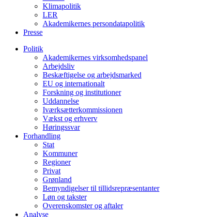
Klimapolitik
LER
Akademikernes persondatapolitik
Presse
Politik
Akademikernes virksomhedspanel
Arbejdsliv
Beskæftigelse og arbejdsmarked
EU og internationalt
Forskning og institutioner
Uddannelse
Iværksætterkommissionen
Vækst og erhverv
Høringssvar
Forhandling
Stat
Kommuner
Regioner
Privat
Grønland
Bemyndigelser til tillidsrepræsentanter
Løn og takster
Overenskomster og aftaler
Analyse