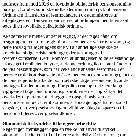
indfases frem mod 2026 en lovpligtig obligatorisk pensionsordning
på 2 pct. for alle, som ikke indbetaler minimum 6 pct. til pension.
Ordningen finansieres af lønmodtageren og administreres af
arbejdsgiveren. Tanken er endvidere, at ordningen med tiden skal
øges til en lovpligtig obligatorisk ordning.
Akademikerne mener, at det er vigtigt, at der tages hånd om
restgruppen, men om lovgivning er den bedste vej er tvivlsomt, og
dette forslag fra regeringens side vil alt andet lige svække de
kollektive obligatoriske ordninger, der udspringer af
overenskomsterne. Dertil kommer, at undtagelsen af de selvstændige
i forslaget i realiteten betyder, at denne ordning ikke tager hånd om
de løst beskæftigede, som har vekslende ansættelsesformer. I en
periode er de kortidsansatte (måske med en pensionsordning), mens
de i andre periode arbejder som selvstændige freelancere, hvor de
undtages for denne ordning. For politikerne bør det være langt
vigtigere at tage hånd om samspilsproblemerne – og så bør det
overlades til parterne at udbygge de opsparingsbaserede
pensionsordninger. Dertil kommer, at forslaget også har en social
slagside, da overførselsmodtagere vil blive pålagt at spare op til
pension af deres overførselsindkomst.
Økonomisk tilskyndelse til længere arbejdsliv
Regeringen fremlægger også en række initiativer til styrket
økonomisk incitament til et længere arbejdsliv. Det drejer sig om