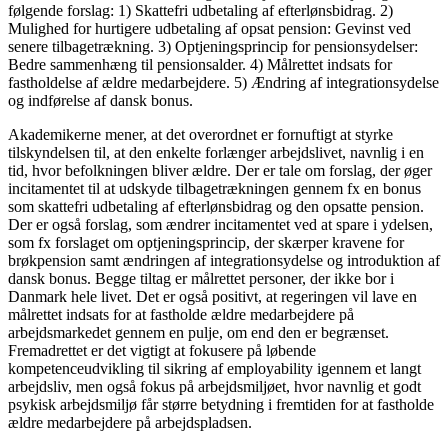
følgende forslag: 1) Skattefri udbetaling af efterlønsbidrag. 2)
Mulighed for hurtigere udbetaling af opsat pension: Gevinst ved
senere tilbagetrækning. 3) Optjeningsprincip for pensionsydelser:
Bedre sammenhæng til pensionsalder. 4) Målrettet indsats for
fastholdelse af ældre medarbejdere. 5) Ændring af integrationsydelse
og indførelse af dansk bonus.
Akademikerne mener, at det overordnet er fornuftigt at styrke
tilskyndelsen til, at den enkelte forlænger arbejdslivet, navnlig i en
tid, hvor befolkningen bliver ældre. Der er tale om forslag, der øger
incitamentet til at udskyde tilbagetrækningen gennem fx en bonus
som skattefri udbetaling af efterlønsbidrag og den opsatte pension.
Der er også forslag, som ændrer incitamentet ved at spare i ydelsen,
som fx forslaget om optjeningsprincip, der skærper kravene for
brøkpension samt ændringen af integrationsydelse og introduktion af
dansk bonus. Begge tiltag er målrettet personer, der ikke bor i
Danmark hele livet. Det er også positivt, at regeringen vil lave en
målrettet indsats for at fastholde ældre medarbejdere på
arbejdsmarkedet gennem en pulje, om end den er begrænset.
Fremadrettet er det vigtigt at fokusere på løbende
kompetenceudvikling til sikring af employability igennem et langt
arbejdsliv, men også fokus på arbejdsmiljøet, hvor navnlig et godt
psykisk arbejdsmiljø får større betydning i fremtiden for at fastholde
ældre medarbejdere på arbejdspladsen.