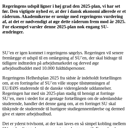
Regeringens udspil ligner i høj grad den 2025-plan, vi har set
før. Den vigtigste nyhed er, at der i dansk økonomi allerede er et
råderum. Akademikerne er uenige med regeringens vurdering
af, at det er nødvendigt at øge dette råderum frem mod år 2025.
For eksempel varsler denne 2025-plan nok engang SU-
ændringer.
SU’en er igen kommet i regeringens søgelys. Regeringen vil senere
fremlægge et udspil til en omlægning af SU’en, der skal bidrage til
tidligere indtræden på arbejdsmarkedet og derved øge
arbejdsudbuddet med 10.000 fuldtidspersoner.
Regeringens Helhedsplan 2025 fra sidste år indeholdt fortællingen
om, at en forringelse af SU’en ville stoppe tilstrømningen af
EU/EØS studerende til de danske videregående uddannelser.
Regeringen har med sin 2025-plan stadig til hensigt at forringe
SU’en, men i stedet for at gentage fortællingen om de udenlandske
studerende, handler det denne gang om, at en forringet SU skal
tilskynde de studerende til hurtigere studiegennemførelse og dermed
give et større arbejdsudbud.
Det er yderst tvivlsomt, at der kan laves en så simpel kobling mellem