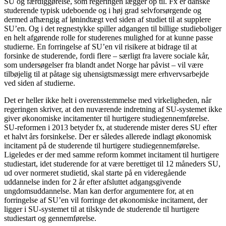
SU og færdiggørelse, som regeringen lægger op til. Fx er danske
studerende typisk udeboende og i høj grad selvforsørgende og
dermed afhængig af lønindtægt ved siden af studiet til at supplere
SU’en. Og i det regnestykke spiller adgangen til billige studieboliger
en helt afgørende rolle for studerenes mulighed for at kunne passe
studierne. En forringelse af SU’en vil risikere at bidrage til at
forsinke de studerende, fordi flere – særligt fra lavere sociale kår,
som undersøgelser fra blandt andet Norge har påvist – vil være
tilbøjelig til at påtage sig uhensigtsmæssigt mere erhvervsarbejde
ved siden af studierne.
Det er heller ikke helt i overensstemmelse med virkeligheden, når
regeringen skriver, at den nuværende indretning af SU-systemet ikke
giver økonomiske incitamenter til hurtigere studiegennemførelse.
SU-reformen i 2013 betyder fx, at studerende mister deres SU efter
et halvt års forsinkelse. Der er således allerede indlagt økonomisk
incitament på de studerende til hurtigere studiegennemførelse.
Ligeledes er der med samme reform kommet incitament til hurtigere
studiestart, idet studerende for at være berettiget til 12 måneders SU,
ud over normeret studietid, skal starte på en videregående
uddannelse inden for 2 år efter afsluttet adgangsgivende
ungdomsuddannelse. Man kan derfor argumentere for, at en
forringelse af SU’en vil forringe det økonomiske incitament, der
ligger i SU-systemet til at tilskynde de studerende til hurtigere
studiestart og gennemførelse.