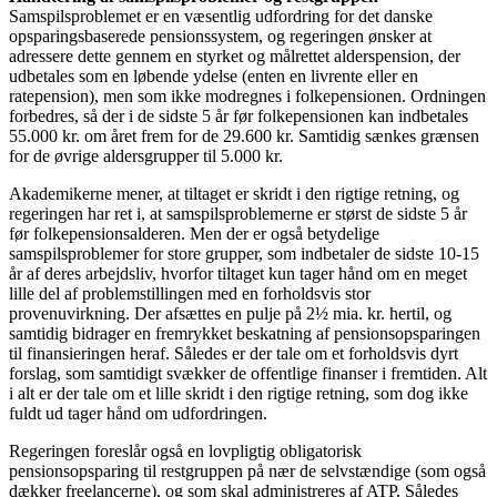
Samspilsproblemet er en væsentlig udfordring for det danske
opsparingsbaserede pensionssystem, og regeringen ønsker at
adressere dette gennem en styrket og målrettet alderspension, der
udbetales som en løbende ydelse (enten en livrente eller en
ratepension), men som ikke modregnes i folkepensionen. Ordningen
forbedres, så der i de sidste 5 år før folkepensionen kan indbetales
55.000 kr. om året frem for de 29.600 kr. Samtidig sænkes grænsen
for de øvrige aldersgrupper til 5.000 kr.
Akademikerne mener, at tiltaget er skridt i den rigtige retning, og
regeringen har ret i, at samspilsproblemerne er størst de sidste 5 år
før folkepensionsalderen. Men der er også betydelige
samspilsproblemer for store grupper, som indbetaler de sidste 10-15
år af deres arbejdsliv, hvorfor tiltaget kun tager hånd om en meget
lille del af problemstillingen med en forholdsvis stor
provenuvirkning. Der afsættes en pulje på 2½ mia. kr. hertil, og
samtidig bidrager en fremrykket beskatning af pensionsopsparingen
til finansieringen heraf. Således er der tale om et forholdsvis dyrt
forslag, som samtidigt svækker de offentlige finanser i fremtiden. Alt
i alt er der tale om et lille skridt i den rigtige retning, som dog ikke
fuldt ud tager hånd om udfordringen.
Regeringen foreslår også en lovpligtig obligatorisk
pensionsopsparing til restgruppen på nær de selvstændige (som også
dækker freelancerne), og som skal administreres af ATP. Således