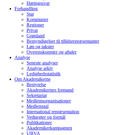
Høringssvar
Forhandling
Stat
Kommuner
Regioner
Privat
Grønland
Bemyndigelser til tillidsrepræsentanter
Løn og takster
Overenskomster og aftaler
Analyse
Seneste analyser
Analyse arkiv
Ledighedsstatistik
Om Akademikerne
Bestyrelse
Akademikernes formand
Sekretariat
Medlemsorganisationer
Medlemstal
International repræsentation
Vedtægter og formål
Publikationer
Akademikerkampagnen
UBVA