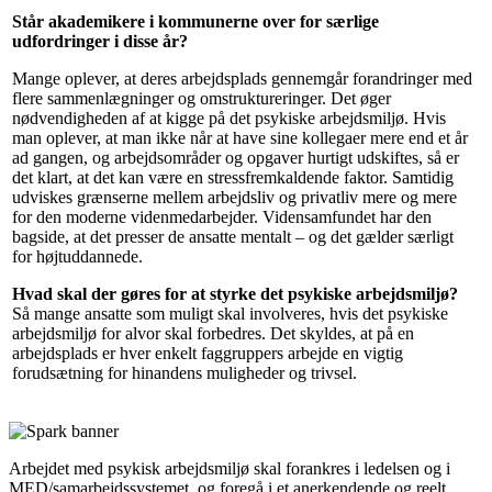
Står akademikere i kommunerne over for særlige
udfordringer i disse år?
Mange oplever, at deres arbejdsplads gennemgår forandringer med
flere sammenlægninger og omstruktureringer. Det øger
nødvendigheden af at kigge på det psykiske arbejdsmiljø. Hvis
man oplever, at man ikke når at have sine kollegaer mere end et år
ad gangen, og arbejdsområder og opgaver hurtigt udskiftes, så er
det klart, at det kan være en stressfremkaldende faktor. Samtidig
udviskes grænserne mellem arbejdsliv og privatliv mere og mere
for den moderne videnmedarbejder. Vidensamfundet har den
bagside, at det presser de ansatte mentalt – og det gælder særligt
for højtuddannede.
Hvad skal der gøres for at styrke det psykiske arbejdsmiljø?
Så mange ansatte som muligt skal involveres, hvis det psykiske
arbejdsmiljø for alvor skal forbedres. Det skyldes, at på en
arbejdsplads er hver enkelt faggruppers arbejde en vigtig
forudsætning for hinandens muligheder og trivsel.
Arbejdet med psykisk arbejdsmiljø skal forankres i ledelsen og i
MED/samarbejdssystemet, og foregå i et anerkendende og reelt