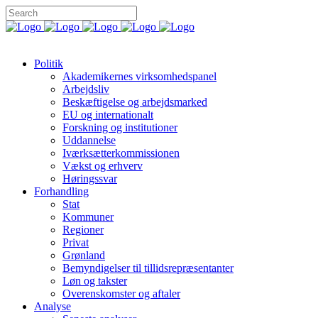
Politik
Akademikernes virksomhedspanel
Arbejdsliv
Beskæftigelse og arbejdsmarked
EU og internationalt
Forskning og institutioner
Uddannelse
Iværksætterkommissionen
Vækst og erhverv
Høringssvar
Forhandling
Stat
Kommuner
Regioner
Privat
Grønland
Bemyndigelser til tillidsrepræsentanter
Løn og takster
Overenskomster og aftaler
Analyse