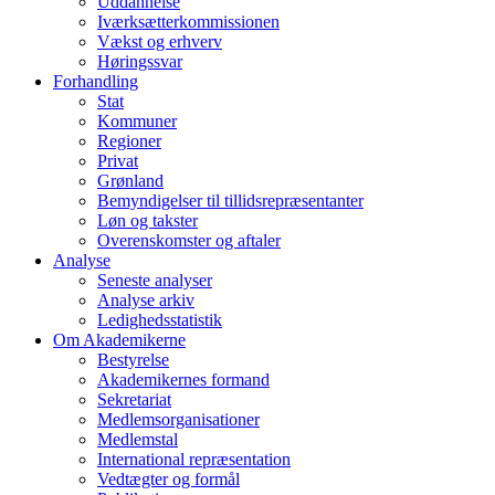
Uddannelse
Iværksætterkommissionen
Vækst og erhverv
Høringssvar
Forhandling
Stat
Kommuner
Regioner
Privat
Grønland
Bemyndigelser til tillidsrepræsentanter
Løn og takster
Overenskomster og aftaler
Analyse
Seneste analyser
Analyse arkiv
Ledighedsstatistik
Om Akademikerne
Bestyrelse
Akademikernes formand
Sekretariat
Medlemsorganisationer
Medlemstal
International repræsentation
Vedtægter og formål