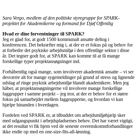
Sara Vergo, medlem af den politiske styregruppe for SPARK-
projektet for Akademikerne og formand for Djøf Offentlig
Hvad er dine forventninger til SPARK?
Jeg er glad for, at godt 1500 kommunalt ansatte deltog i
konferencen. Det bekræfter mig i, at der er et fokus på og behov for
at forbedre det psykiske arbejdsmiljø i den offentlige sektor i disse
år. Det tegner godt for, at SPARK kan komme til at få mange
forskellige typer projektansøgninger ind.
Forhåbentlig også mange, som involverer akademisk ansatte – vi ser
desværre alt for mange sygemeldinger på grund af stress og lignende
udslag af ringe psykisk arbejdsmiljø blandt akademikere. Men jeg
håber, at projektansøgningerne vil involvere mange forskellige
faggrupper i samme projekt – jeg tror, at der er behov for et større
fokus på samarbejdet mellem faggrupperne, og hvordan vi kan
hjælpe hinanden i hverdagen.
Fordelen ved SPARK er, at tilbuddet om arbejdsmiljøhjælp sker
med udgangspunkt i arbejdspladsernes behov. Det har været vigtigt,
at det resultat vi fik hjem ved de seneste overenskomstforhandlinger
ikke endte op med en one-size-fits-all-løsning.