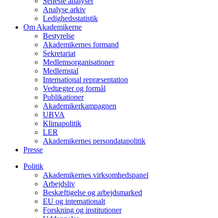
Seneste analyser
Analyse arkiv
Ledighedsstatistik
Om Akademikerne
Bestyrelse
Akademikernes formand
Sekretariat
Medlemsorganisationer
Medlemstal
International repræsentation
Vedtægter og formål
Publikationer
Akademikerkampagnen
UBVA
Klimapolitik
LER
Akademikernes persondatapolitik
Presse
Politik
Akademikernes virksomhedspanel
Arbejdsliv
Beskæftigelse og arbejdsmarked
EU og internationalt
Forskning og institutioner