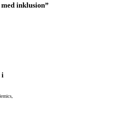
 med inklusion”
 i
demics,