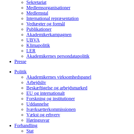
Sekretariat
Medlemsorganisationer
Medlemstal
International repræsentation
Vedtægter og formål
Publikationer
Akademikerkampagnen
UBVA
Klimapolitik
LER
Akademikernes persondatapolitik
Presse
Politik
Akademikernes virksomhedspanel
Arbejdsliv
Beskæftigelse og arbejdsmarked
EU og internationalt
Forskning og institutioner
Uddannelse
Iværksætterkommissionen
Vækst og erhverv
Høringssvar
Forhandling
Stat