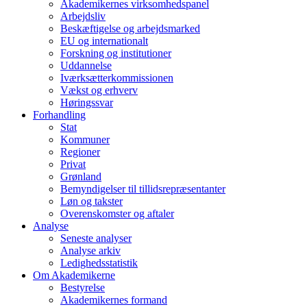
Akademikernes virksomhedspanel
Arbejdsliv
Beskæftigelse og arbejdsmarked
EU og internationalt
Forskning og institutioner
Uddannelse
Iværksætterkommissionen
Vækst og erhverv
Høringssvar
Forhandling
Stat
Kommuner
Regioner
Privat
Grønland
Bemyndigelser til tillidsrepræsentanter
Løn og takster
Overenskomster og aftaler
Analyse
Seneste analyser
Analyse arkiv
Ledighedsstatistik
Om Akademikerne
Bestyrelse
Akademikernes formand