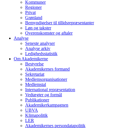
Kommuner
Regioner
Privat
Grønland
Bemyndigelser til tillidsrepræsentanter
Løn og takster
Overenskomster og aftaler
Analyse
Seneste analyser
Analyse arkiv
Ledighedsstatistik
Om Akademikerne
Bestyrelse
Akademikernes formand
Sekretariat
Medlemsorganisationer
Medlemstal
International repræsentation
Vedtægter og formål
Publikationer
Akademikerkampagnen
UBVA
Klimapolitik
LER
Akademikernes persondatapolitik