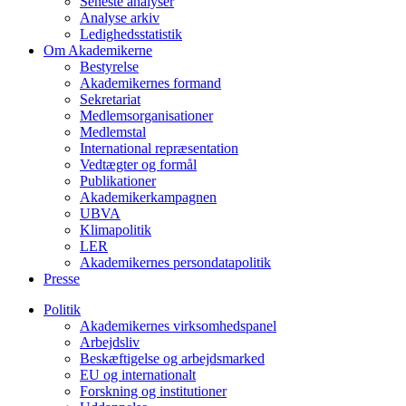
Seneste analyser
Analyse arkiv
Ledighedsstatistik
Om Akademikerne
Bestyrelse
Akademikernes formand
Sekretariat
Medlemsorganisationer
Medlemstal
International repræsentation
Vedtægter og formål
Publikationer
Akademikerkampagnen
UBVA
Klimapolitik
LER
Akademikernes persondatapolitik
Presse
Politik
Akademikernes virksomhedspanel
Arbejdsliv
Beskæftigelse og arbejdsmarked
EU og internationalt
Forskning og institutioner