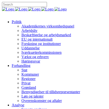
Politik
Akademikernes virksomhedspanel
Arbejdsliv
Beskæftigelse og arbejdsmarked
EU og internationalt
Forskning og institutioner
Uddannelse
Iværksætterkommissionen
Vækst og erhverv
Høringssvar
Forhandling
Stat
Kommuner
Regioner
Privat
Grønland
Bemyndigelser til tillidsrepræsentanter
Løn og takster
Overenskomster og aftaler
Analyse