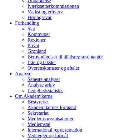
Uddannelse
Iværksætterkommissionen
Vækst og erhverv
Høringssvar
Forhandling
Stat
Kommuner
Regioner
Privat
Grønland
Bemyndigelser til tillidsrepræsentanter
Løn og takster
Overenskomster og aftaler
Analyse
Seneste analyser
Analyse arkiv
Ledighedsstatistik
Om Akademikerne
Bestyrelse
Akademikernes formand
Sekretariat
Medlemsorganisationer
Medlemstal
International repræsentation
Vedtægter og formål