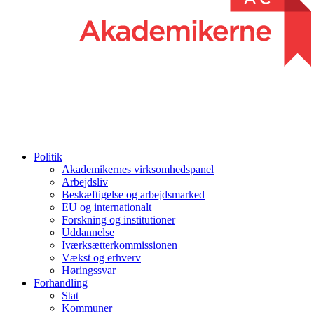
Politik
Akademikernes virksomhedspanel
Arbejdsliv
Beskæftigelse og arbejdsmarked
EU og internationalt
Forskning og institutioner
Uddannelse
Iværksætterkommissionen
Vækst og erhverv
Høringssvar
Forhandling
Stat
Kommuner