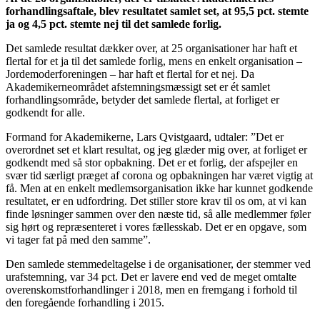
forhandlingsaftale, blev resultatet samlet set, at 95,5 pct. stemte
ja og 4,5 pct. stemte nej til det samlede forlig.
Det samlede resultat dækker over, at 25 organisationer har haft et
flertal for et ja til det samlede forlig, mens en enkelt organisation –
Jordemoderforeningen – har haft et flertal for et nej. Da
Akademikerneområdet afstemningsmæssigt set er ét samlet
forhandlingsområde, betyder det samlede flertal, at forliget er
godkendt for alle.
Formand for Akademikerne, Lars Qvistgaard, udtaler: ”Det er
overordnet set et klart resultat, og jeg glæder mig over, at forliget er
godkendt med så stor opbakning. Det er et forlig, der afspejler en
svær tid særligt præget af corona og opbakningen har været vigtig at
få. Men at en enkelt medlemsorganisation ikke har kunnet godkende
resultatet, er en udfordring. Det stiller store krav til os om, at vi kan
finde løsninger sammen over den næste tid, så alle medlemmer føler
sig hørt og repræsenteret i vores fællesskab. Det er en opgave, som
vi tager fat på med den samme”.
Den samlede stemmedeltagelse i de organisationer, der stemmer ved
urafstemning, var 34 pct. Det er lavere end ved de meget omtalte
overenskomstforhandlinger i 2018, men en fremgang i forhold til
den foregående forhandling i 2015.