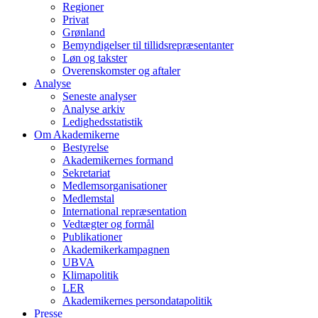
Regioner
Privat
Grønland
Bemyndigelser til tillidsrepræsentanter
Løn og takster
Overenskomster og aftaler
Analyse
Seneste analyser
Analyse arkiv
Ledighedsstatistik
Om Akademikerne
Bestyrelse
Akademikernes formand
Sekretariat
Medlemsorganisationer
Medlemstal
International repræsentation
Vedtægter og formål
Publikationer
Akademikerkampagnen
UBVA
Klimapolitik
LER
Akademikernes persondatapolitik
Presse