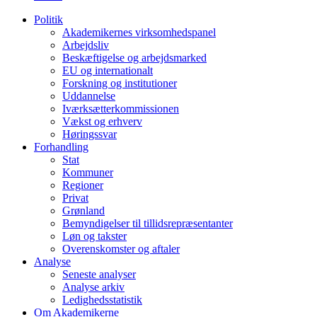
Politik
Akademikernes virksomhedspanel
Arbejdsliv
Beskæftigelse og arbejdsmarked
EU og internationalt
Forskning og institutioner
Uddannelse
Iværksætterkommissionen
Vækst og erhverv
Høringssvar
Forhandling
Stat
Kommuner
Regioner
Privat
Grønland
Bemyndigelser til tillidsrepræsentanter
Løn og takster
Overenskomster og aftaler
Analyse
Seneste analyser
Analyse arkiv
Ledighedsstatistik
Om Akademikerne