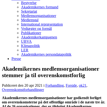
Bestyrelse
Akademikernes formand
Sekretariat
Medlemsorganisationer
Medlemstal
International repræsentation
Vedtægter og formål
Publikationer
Akademikerkampagnen
UBVA
Klimapolitik
LER
Akademikernes persondatapolitik
Presse
Akademikernes medlemsorganisationer
stemmer ja til overenskomstforlig
Publiceret den 20 apr 2021
i
Forhandling
,
Forside
,
ok21
,
Overenskomstforhandlinger
Akademikernes medlemsorganisationer har godkendt forliget
om overenskomsterne på det offentlige område i de næste tre år.
Af de 26 organisationer, der er tilsluttet Akademikernes