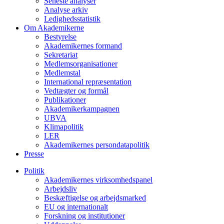
Seneste analyser
Analyse arkiv
Ledighedsstatistik
Om Akademikerne
Bestyrelse
Akademikernes formand
Sekretariat
Medlemsorganisationer
Medlemstal
International repræsentation
Vedtægter og formål
Publikationer
Akademikerkampagnen
UBVA
Klimapolitik
LER
Akademikernes persondatapolitik
Presse
Politik
Akademikernes virksomhedspanel
Arbejdsliv
Beskæftigelse og arbejdsmarked
EU og internationalt
Forskning og institutioner