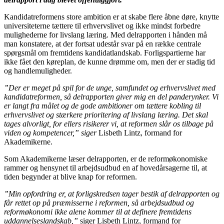
Kandidatreformens store ambition er at skabe flere åbne døre, knytte
universiteterne tættere til erhvervslivet og ikke mindst forbedre
mulighederne for livslang læring. Med delrapporten i hånden må
man konstatere, at der fortsat udestår svar på en række centrale
spørgsmål om fremtidens kandidatlandskab. Forligspartierne har
ikke fået den køreplan, de kunne drømme om, men der er stadig tid
og handlemuligheder.
”Der er meget på spil for de unge, samfundet og erhvervslivet med
kandidatreformen, så delrapporten giver mig en del panderynker. Vi
er langt fra målet og de gode ambitioner om tættere kobling til
erhvervslivet og stærkere prioritering af livslang læring. Det skal
tages alvorligt, for ellers risikerer vi, at reformen slår os tilbage på
viden og kompetencer,” siger
Lisbeth Lintz, formand for
Akademikerne.
Som Akademikerne læser delrapporten, er de reformøkonomiske
rammer og hensynet til arbejdsudbud en af hovedårsagerne til, at
tiden begynder at blive knap for reformen.
”Min opfordring er, at forligskredsen tager bestik af delrapporten og
får rettet op på præmisserne i reformen, så arbejdsudbud og
reformøkonomi ikke alene kommer til at definere fremtidens
uddannelseslandskab,”
siger Lisbeth Lintz, formand for