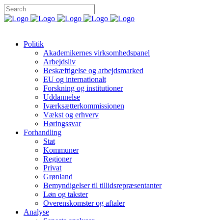
Politik
Akademikernes virksomhedspanel
Arbejdsliv
Beskæftigelse og arbejdsmarked
EU og internationalt
Forskning og institutioner
Uddannelse
Iværksætterkommissionen
Vækst og erhverv
Høringssvar
Forhandling
Stat
Kommuner
Regioner
Privat
Grønland
Bemyndigelser til tillidsrepræsentanter
Løn og takster
Overenskomster og aftaler
Analyse