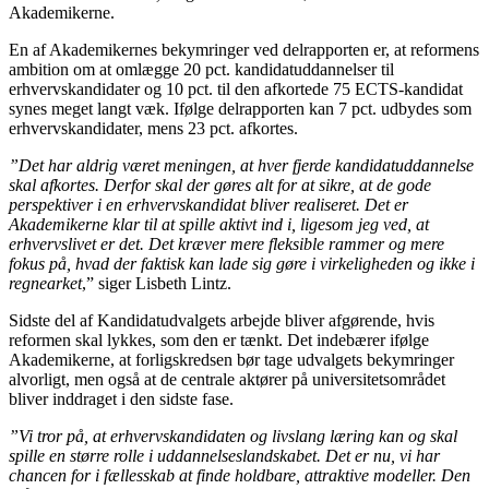
Akademikerne.
En af Akademikernes bekymringer ved delrapporten er, at reformens
ambition om at omlægge 20 pct. kandidatuddannelser til
erhvervskandidater og 10 pct. til den afkortede 75 ECTS-kandidat
synes meget langt væk. Ifølge delrapporten kan 7 pct. udbydes som
erhvervskandidater, mens 23 pct. afkortes.
”Det har aldrig været meningen, at hver fjerde kandidatuddannelse
skal afkortes. Derfor skal der gøres alt for at sikre, at de gode
perspektiver i en erhvervskandidat bliver realiseret. Det er
Akademikerne klar til at spille aktivt ind i, ligesom jeg ved, at
erhvervslivet er det. Det kræver mere fleksible rammer og mere
fokus på, hvad der faktisk kan lade sig gøre i virkeligheden og ikke i
regnearket
,” siger Lisbeth Lintz.
Sidste del af Kandidatudvalgets arbejde bliver afgørende, hvis
reformen skal lykkes, som den er tænkt. Det indebærer ifølge
Akademikerne, at forligskredsen bør tage udvalgets bekymringer
alvorligt, men også at de centrale aktører på universitetsområdet
bliver inddraget i den sidste fase.
”Vi tror på, at erhvervskandidaten og livslang læring kan og skal
spille en større rolle i uddannelseslandskabet. Det er nu, vi har
chancen for i fællesskab at finde holdbare, attraktive modeller. Den