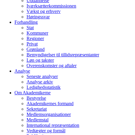
Uddannelse
Iværksætterkommissionen
Vækst og erhverv
Høringssvar
Forhandling
Stat
Kommuner
Regioner
Privat
Grønland
Bemyndigelser til tillidsrepræsentanter
Løn og takster
Overenskomster og aftaler
Analyse
Seneste analyser
Analyse arkiv
Ledighedsstatistik
Om Akademikerne
Bestyrelse
Akademikernes formand
Sekretariat
Medlemsorganisationer
Medlemstal
International repræsentation
Vedtægter og formål