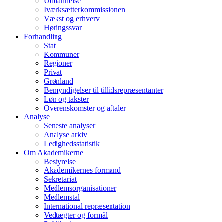
Uddannelse
Iværksætterkommissionen
Vækst og erhverv
Høringssvar
Forhandling
Stat
Kommuner
Regioner
Privat
Grønland
Bemyndigelser til tillidsrepræsentanter
Løn og takster
Overenskomster og aftaler
Analyse
Seneste analyser
Analyse arkiv
Ledighedsstatistik
Om Akademikerne
Bestyrelse
Akademikernes formand
Sekretariat
Medlemsorganisationer
Medlemstal
International repræsentation
Vedtægter og formål