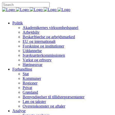
Politik
Akademikernes virksomhedspanel
Arbejdsliv
Beskæftigelse og arbejdsmarked
EU og internationalt
Forskning og institutioner
Uddannelse
Iværksætterkommissionen
Vækst og erhverv
Høringssvar
Forhandling
Stat
Kommuner
Regioner
Privat
Grønland
Bemyndigelser til tillidsrepræsentanter
Løn og takster
Overenskomster og aftaler
Analyse