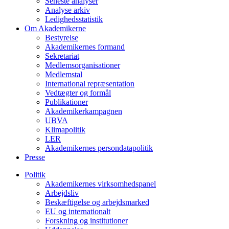
Seneste analyser
Analyse arkiv
Ledighedsstatistik
Om Akademikerne
Bestyrelse
Akademikernes formand
Sekretariat
Medlemsorganisationer
Medlemstal
International repræsentation
Vedtægter og formål
Publikationer
Akademikerkampagnen
UBVA
Klimapolitik
LER
Akademikernes persondatapolitik
Presse
Politik
Akademikernes virksomhedspanel
Arbejdsliv
Beskæftigelse og arbejdsmarked
EU og internationalt
Forskning og institutioner