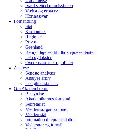
Uddannelse
Iværksætterkommissionen
Vækst og erhverv
Høringssvar
Forhandling
Stat
Kommuner
Regioner
Privat
Grønland
Bemyndigelser til tillidsrepræsentanter
Løn og takster
Overenskomster og aftaler
Analyse
Seneste analyser
Analyse arkiv
Ledighedsstatistik
Om Akademikerne
Bestyrelse
Akademikernes formand
Sekretariat
Medlemsorganisationer
Medlemstal
International repræsentation
Vedtægter og formål