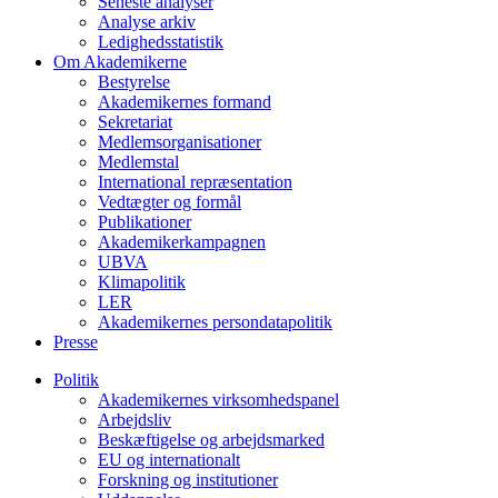
Seneste analyser
Analyse arkiv
Ledighedsstatistik
Om Akademikerne
Bestyrelse
Akademikernes formand
Sekretariat
Medlemsorganisationer
Medlemstal
International repræsentation
Vedtægter og formål
Publikationer
Akademikerkampagnen
UBVA
Klimapolitik
LER
Akademikernes persondatapolitik
Presse
Politik
Akademikernes virksomhedspanel
Arbejdsliv
Beskæftigelse og arbejdsmarked
EU og internationalt
Forskning og institutioner