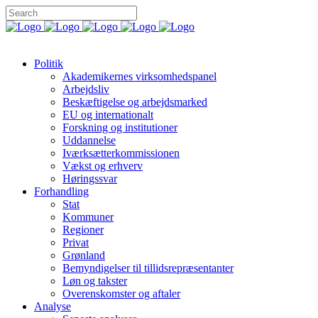
Politik
Akademikernes virksomhedspanel
Arbejdsliv
Beskæftigelse og arbejdsmarked
EU og internationalt
Forskning og institutioner
Uddannelse
Iværksætterkommissionen
Vækst og erhverv
Høringssvar
Forhandling
Stat
Kommuner
Regioner
Privat
Grønland
Bemyndigelser til tillidsrepræsentanter
Løn og takster
Overenskomster og aftaler
Analyse