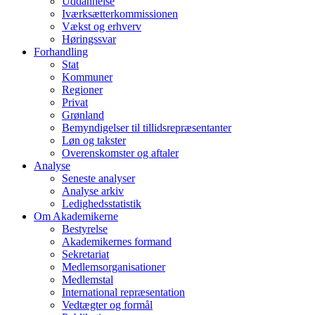
Uddannelse
Iværksætterkommissionen
Vækst og erhverv
Høringssvar
Forhandling
Stat
Kommuner
Regioner
Privat
Grønland
Bemyndigelser til tillidsrepræsentanter
Løn og takster
Overenskomster og aftaler
Analyse
Seneste analyser
Analyse arkiv
Ledighedsstatistik
Om Akademikerne
Bestyrelse
Akademikernes formand
Sekretariat
Medlemsorganisationer
Medlemstal
International repræsentation
Vedtægter og formål