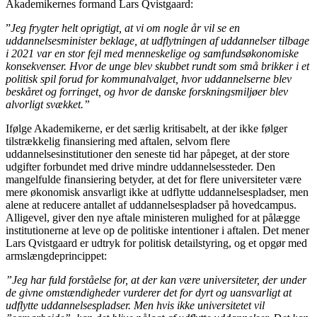
Akademikernes formand Lars Qvistgaard:
”
Jeg frygter helt oprigtigt, at vi om nogle år vil se en
uddannelsesminister beklage, at udflytningen af uddannelser tilbage
i 2021 var en stor fejl med menneskelige og samfundsøkonomiske
konsekvenser. Hvor de unge blev skubbet rundt som små brikker i et
politisk spil forud for kommunalvalget, hvor uddannelserne blev
beskåret og forringet, og hvor de danske forskningsmiljøer blev
alvorligt svækket.”
Ifølge Akademikerne, er det særlig kritisabelt, at der ikke følger
tilstrækkelig finansiering med aftalen, selvom flere
uddannelsesinstitutioner den seneste tid har påpeget, at der store
udgifter forbundet med drive mindre uddannelsessteder. Den
mangelfulde finansiering betyder, at det for flere universiteter være
mere økonomisk ansvarligt ikke at udflytte uddannelsespladser, men
alene at reducere antallet af uddannelsespladser på hovedcampus.
Alligevel, giver den nye aftale ministeren mulighed for at pålægge
institutionerne at leve op de politiske intentioner i aftalen. Det mener
Lars Qvistgaard er udtryk for politisk detailstyring, og et opgør med
armslængdeprincippet:
”Jeg har fuld forståelse for, at der kan være universiteter, der under
de givne omstændigheder vurderer det for dyrt og uansvarligt at
udflytte uddannelsespladser. Men hvis ikke universitetet vil