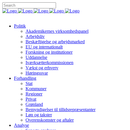
Politik
Akademikernes virksomhedspanel
Arbejdsliv
Beskæftigelse og arbejdsmarked
EU og internationalt
Forskning og institutioner
Uddannelse
Iværksætterkommissionen
Vækst og erhverv
Høringssvar
Forhandling
Stat
Kommuner
Regioner
Privat
Grønland
Bemyndigelser til tillidsrepræsentanter
Løn og takster
Overenskomster og aftaler
Analyse