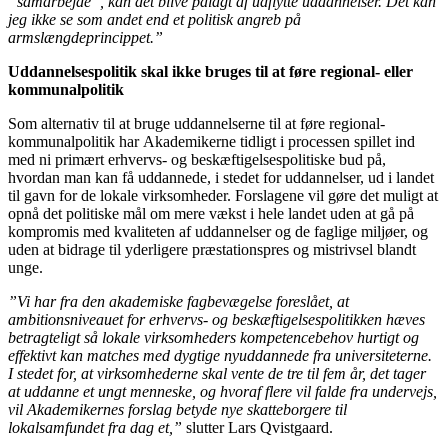
”samarbejde”, kan det blive pålagt af udflytte uddannelser. Det kan
jeg ikke se som andet end et politisk angreb på
armslængdeprincippet.”
Uddannelsespolitik skal ikke bruges til at føre regional- eller
kommunalpolitik
Som alternativ til at bruge uddannelserne til at føre regional-
kommunalpolitik har
Akademikerne tidligt i processen spillet ind
med ni primært erhvervs- og beskæftigelsespolitiske bud på,
hvordan man kan få uddannede, i stedet for uddannelser, ud i landet
til gavn for de lokale virksomheder. Forslagene vil gøre det muligt at
opnå det politiske mål om mere vækst i hele landet uden at gå på
kompromis med kvaliteten af uddannelser og de faglige miljøer, og
uden at bidrage til yderligere præstationspres og mistrivsel blandt
unge.
”Vi har fra den akademiske fagbevægelse foreslået, at
ambitionsniveauet for erhvervs- og beskæftigelsespolitikken hæves
betragteligt så lokale virksomheders kompetencebehov hurtigt og
effektivt kan matches med dygtige nyuddannede fra universiteterne.
I stedet for, at virksomhederne skal vente de tre til fem år, det tager
at uddanne et ungt menneske, og hvoraf flere vil falde fra undervejs,
vil Akademikernes forslag betyde nye skatteborgere til
lokalsamfundet fra dag et,”
slutter Lars Qvistgaard.