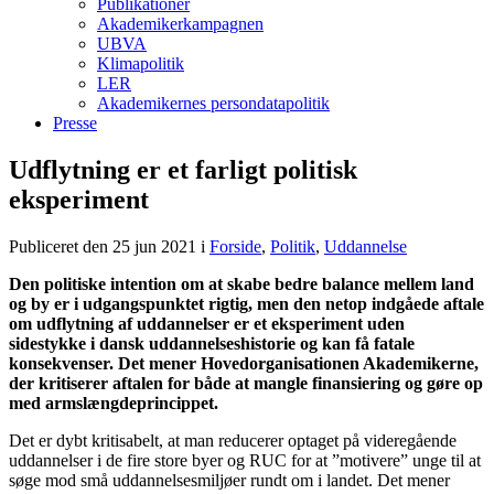
Publikationer
Akademikerkampagnen
UBVA
Klimapolitik
LER
Akademikernes persondatapolitik
Presse
Udflytning er et farligt politisk
eksperiment
Publiceret den 25 jun 2021
i
Forside
,
Politik
,
Uddannelse
Den politiske intention om at skabe bedre balance mellem land
og by er i udgangspunktet rigtig, men den netop indgåede aftale
om udflytning af uddannelser er et eksperiment uden
sidestykke i dansk uddannelseshistorie og kan få fatale
konsekvenser. Det mener Hovedorganisationen Akademikerne,
der kritiserer aftalen for både at mangle finansiering og gøre op
med armslængdeprincippet.
Det er dybt kritisabelt, at man reducerer optaget på videregående
uddannelser i de fire store byer og RUC for at ”motivere” unge til at
søge mod små uddannelsesmiljøer rundt om i landet. Det mener