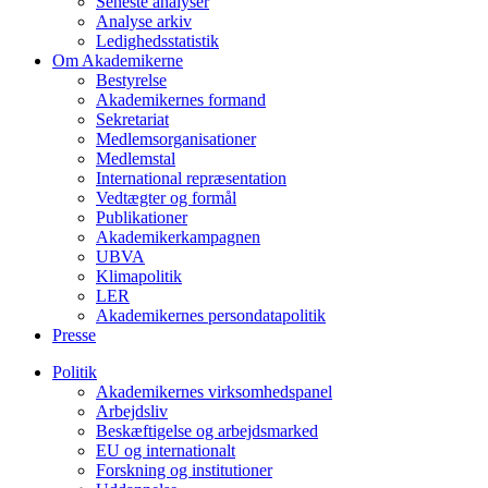
Seneste analyser
Analyse arkiv
Ledighedsstatistik
Om Akademikerne
Bestyrelse
Akademikernes formand
Sekretariat
Medlemsorganisationer
Medlemstal
International repræsentation
Vedtægter og formål
Publikationer
Akademikerkampagnen
UBVA
Klimapolitik
LER
Akademikernes persondatapolitik
Presse
Politik
Akademikernes virksomhedspanel
Arbejdsliv
Beskæftigelse og arbejdsmarked
EU og internationalt
Forskning og institutioner