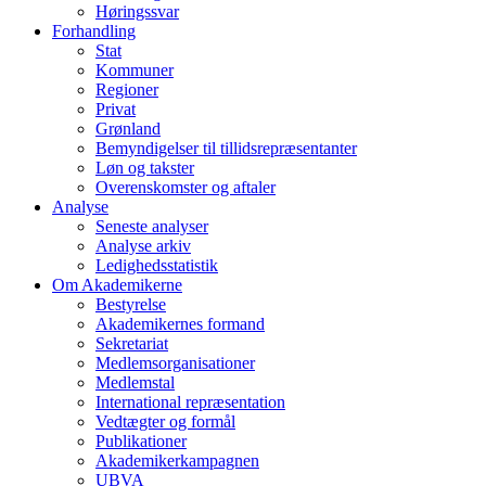
Høringssvar
Forhandling
Stat
Kommuner
Regioner
Privat
Grønland
Bemyndigelser til tillidsrepræsentanter
Løn og takster
Overenskomster og aftaler
Analyse
Seneste analyser
Analyse arkiv
Ledighedsstatistik
Om Akademikerne
Bestyrelse
Akademikernes formand
Sekretariat
Medlemsorganisationer
Medlemstal
International repræsentation
Vedtægter og formål
Publikationer
Akademikerkampagnen
UBVA