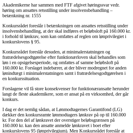
Akademikerne har sammen med FTF afgivet høringssvar vedr.
høring om ansattes retsstilling under insolvensbehandling –
betænkning nr. 1555
Konkursrådet foreslår i betænkningen om ansattes retsstilling under
insolvensbehandling, at der skal indføres et beløbsloft på 160.000 kr.
i forhold til lønkrav, som kan omfattes af reglen om lønprivilegiet i
konkurslovens § 95.
Konkursrådet foreslår desuden, at minimalerstatningen og
fratrædelsesgodtgørelse efter funktionærloven skal behandles som
løn i en opsigelsesperiode, og omfattes af samme beløbsloft på
160.000 kr. Forslaget indebærer, at der bliver modregnet for anden
lønindtægt i minimalerstatningen samt i fratrædelsesgodtgørelsen i
en konkurssituation.
Forslagene vil få store konsekvenser for funktionæransatte herunder
langt de fleste akademikere, som er ansat på en virksomhed, der går
konkurs.
I dag er det nemlig sådan, at Lønmodtagernes Garantifond (LG)
dækker den konkursramte lønmodtagers lønkrav på op til 160.000
kr. For den del af lønkravet der overstiger beløbsgrænsen på
160.000 kr. kan den ansatte anmelde lønkravet i boet efter
konkurslovens 95 (lønprivilegium). Men Konkursrådet foreslår at