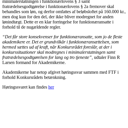
minimalerstatningen i funktionærlovens § 3 samt
fratrædelsesgodtgørelse i funktionærlovens § 2a fremover skal
behandles som løn, og derfor omfattes af beløbsloftet på 160.000 kr.,
men dog kun for den del, der ikke bliver modregnet for anden
lønindtægt. Dette er en klar forringelse for funktionæransatte i
forhold til de nugældende regler.
“Det får store konsekvenser for funktionæransatte, som jo de fleste
akademikere er. Det er grundvilkår i funktionæransættelsen, som
hermed sættes ud af kraft, når Konkursrådet foreslår, at der i
konkurssituationer skal modregnes i minimalerstatningen samt
fratrædelsesgodtgørelsen for lang og tro tjeneste”,
udtaler Finn R
Larsen formand for Akademikerne.
Akademikerne har netop afgivet høringssvar sammen med FTF i
forhold Konkursrådets betænkning.
Høringssvaret kan findes
her