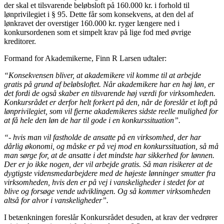
der skal et tilsvarende beløbsloft på 160.000 kr. i forhold til
lønprivilegiet i § 95. Dette får som konsekvens, at den del af
lønkravet der overstiger 160.000 kr. ryger længere ned i
konkursordenen som et simpelt krav på lige fod med øvrige
kreditorer.
Formand for Akademikerne, Finn R Larsen udtaler:
“Konsekvensen bliver, at akademikere vil komme til at arbejde
gratis på grund af beløbsloftet. Når akademikere har en høj løn, er
det fordi de også skaber en tilsvarende høj værdi for virksomheden.
Konkursrådet er derfor helt forkert på den, når de foreslår et loft på
lønprivilegiet, som vil fjerne akademikeres sidste reelle mulighed for
at få hele den løn de har til gode i en konkurssituation”.
“- hvis man vil fastholde de ansatte på en virksomhed, der har
dårlig økonomi, og måske er på vej mod en konkurssituation, så må
man sørge for, at de ansatte i det mindste har sikkerhed for lønnen.
Der er jo ikke nogen, der vil arbejde gratis. Så man risikerer at de
dygtigste vidensmedarbejdere med de højeste lønninger smutter fra
virksomheden, hvis den er på vej i vanskeligheder i stedet for at
blive og forsøge vende udviklingen. Og så kommer virksomheden
altså for alvor i vanskeligheder”.
I betænkningen foreslår Konkursrådet desuden, at krav der vedrører