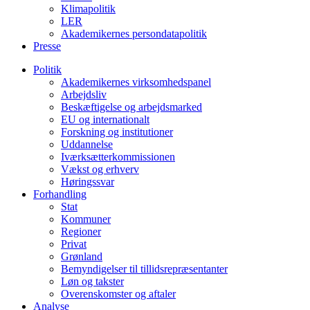
Klimapolitik
LER
Akademikernes persondatapolitik
Presse
Politik
Akademikernes virksomhedspanel
Arbejdsliv
Beskæftigelse og arbejdsmarked
EU og internationalt
Forskning og institutioner
Uddannelse
Iværksætterkommissionen
Vækst og erhverv
Høringssvar
Forhandling
Stat
Kommuner
Regioner
Privat
Grønland
Bemyndigelser til tillidsrepræsentanter
Løn og takster
Overenskomster og aftaler
Analyse