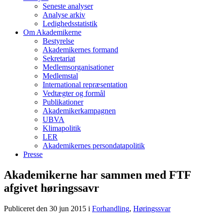
Seneste analyser
Analyse arkiv
Ledighedsstatistik
Om Akademikerne
Bestyrelse
Akademikernes formand
Sekretariat
Medlemsorganisationer
Medlemstal
International repræsentation
Vedtægter og formål
Publikationer
Akademikerkampagnen
UBVA
Klimapolitik
LER
Akademikernes persondatapolitik
Presse
Akademikerne har sammen med FTF
afgivet høringssavr
Publiceret den 30 jun 2015
i
Forhandling
,
Høringssvar