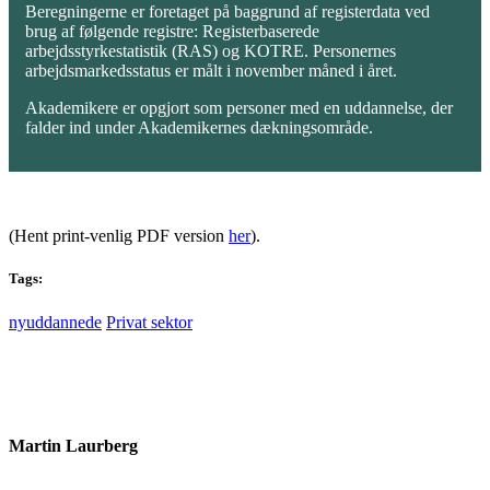
Beregningerne er foretaget på baggrund af registerdata ved
brug af følgende registre: Registerbaserede
arbejdsstyrkestatistik (RAS) og KOTRE. Personernes
arbejdsmarkedsstatus er målt i november måned i året.
Akademikere er opgjort som personer med en uddannelse, der
falder ind under Akademikernes dækningsområde.
(Hent print-venlig PDF version
her
).
Tags:
nyuddannede
Privat sektor
Martin Laurberg