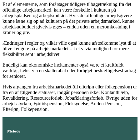
Et af elementerne, som forårsager tidligere tilbagetrækning fra det
offentlige arbejdsmarked, kan være forskelle i kulturen på
arbejdspladsen og arbejdsmiljøet. Hvis de offentlige arbejdsgivere
kunne læne sig op ad kulturen på det private arbejdsmarked, kunne
arbejdsudbuddet givetvis øges – endda uden en meromkostning i
kroner og øre.
Ændringer i regler og vilkår ville også kunne afstedkomme lyst til at
blive længere på arbejdsmarkedet – f.eks. via mulighed for mere
fleksibilitet sent i arbejdslivet.
Endeligt kan økonomiske incitamenter også være et kraftfuldt
værktøj, f.eks. via en skatterabat eller forhøjet beskæftigelsesfradrag
for seniorer.
Hvis afgangen fra arbejdsmarkedet (til efterløn eller folkepension) er
fra en af følgende statusser, indgår personen ikke: Kontanthjælp,
Revalidering, Ressourceforløb, Jobafklaringsforløb, Øvrige uden for
arbejdsstyrken, Førtidspension, Fleksydelse, Anden Pension,
Efterløn, Folkepension.
Metode