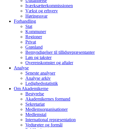
Uddannelse
Iværksætterkommissionen
Vækst og erhverv
Høringssvar
Forhandling
Stat
Kommuner
Regioner
Privat
Grønland
Bemyndigelser til tillidsrepræsentanter
Løn og takster
Overenskomster og aftaler
Analyse
Seneste analyser
Analyse arkiv
Ledighedsstatistik
Om Akademikerne
Bestyrelse
Akademikernes formand
Sekretariat
Medlemsorganisationer
Medlemstal
International repræsentation
Vedtægter og formål