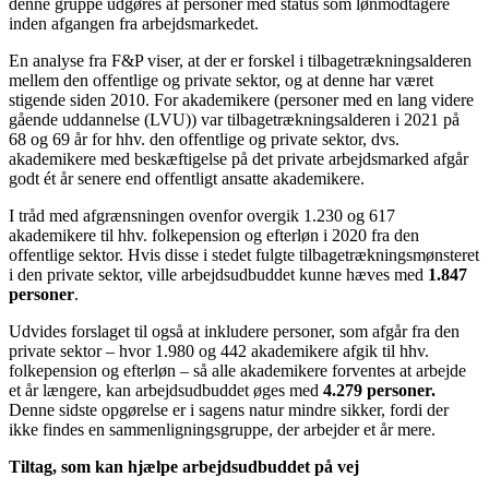
denne gruppe udgøres af personer med status som lønmodtagere
inden afgangen fra arbejdsmarkedet.
En analyse fra F&P viser, at der er forskel i tilbagetrækningsalderen
mellem den offentlige og private sektor, og at denne har været
stigende siden 2010. For akademikere (personer med en lang videre
gående uddannelse (LVU)) var tilbagetrækningsalderen i 2021 på
68 og 69 år for hhv. den offentlige og private sektor, dvs.
akademikere med beskæftigelse på det private arbejdsmarked afgår
godt ét år senere end offentligt ansatte akademikere.
I tråd med afgrænsningen ovenfor overgik 1.230 og 617
akademikere til hhv. folkepension og efterløn i 2020 fra den
offentlige sektor. Hvis disse i stedet fulgte tilbagetrækningsmønsteret
i den private sektor, ville arbejdsudbuddet kunne hæves med
1.847
personer
.
Udvides forslaget til også at inkludere personer, som afgår fra den
private sektor – hvor 1.980 og 442 akademikere afgik til hhv.
folkepension og efterløn – så alle akademikere forventes at arbejde
et år længere, kan arbejdsudbuddet øges med
4.279 personer.
Denne sidste opgørelse er i sagens natur mindre sikker, fordi der
ikke findes en sammenligningsgruppe, der arbejder et år mere.
Tiltag, som kan hjælpe arbejdsudbuddet på vej