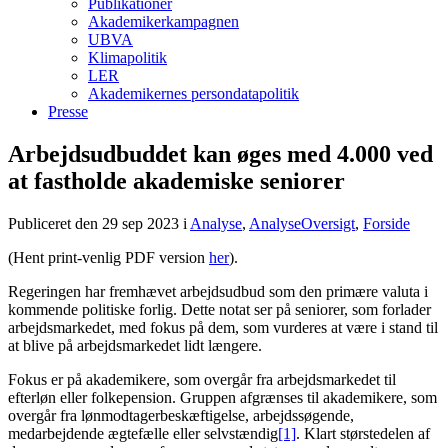
Publikationer
Akademikerkampagnen
UBVA
Klimapolitik
LER
Akademikernes persondatapolitik
Presse
Arbejdsudbuddet kan øges med 4.000 ved
at fastholde akademiske seniorer
Publiceret den 29 sep 2023
i
Analyse
,
AnalyseOversigt
,
Forside
(Hent print-venlig PDF version
her
).
Regeringen har fremhævet arbejdsudbud som den primære valuta i
kommende politiske forlig. Dette notat ser på seniorer, som forlader
arbejdsmarkedet, med fokus på dem, som vurderes at være i stand til
at blive på arbejdsmarkedet lidt længere.
Fokus er på akademikere, som overgår fra arbejdsmarkedet til
efterløn eller folkepension. Gruppen afgrænses til akademikere, som
overgår fra lønmodtagerbeskæftigelse, arbejdssøgende,
medarbejdende ægtefælle eller selvstændig
[1]
. Klart størstedelen af