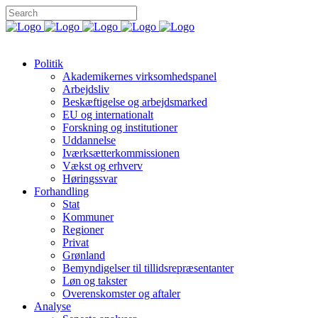
Politik
Akademikernes virksomhedspanel
Arbejdsliv
Beskæftigelse og arbejdsmarked
EU og internationalt
Forskning og institutioner
Uddannelse
Iværksætterkommissionen
Vækst og erhverv
Høringssvar
Forhandling
Stat
Kommuner
Regioner
Privat
Grønland
Bemyndigelser til tillidsrepræsentanter
Løn og takster
Overenskomster og aftaler
Analyse