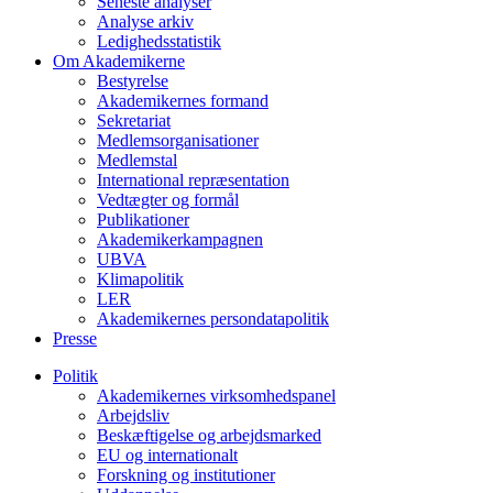
Seneste analyser
Analyse arkiv
Ledighedsstatistik
Om Akademikerne
Bestyrelse
Akademikernes formand
Sekretariat
Medlemsorganisationer
Medlemstal
International repræsentation
Vedtægter og formål
Publikationer
Akademikerkampagnen
UBVA
Klimapolitik
LER
Akademikernes persondatapolitik
Presse
Politik
Akademikernes virksomhedspanel
Arbejdsliv
Beskæftigelse og arbejdsmarked
EU og internationalt
Forskning og institutioner