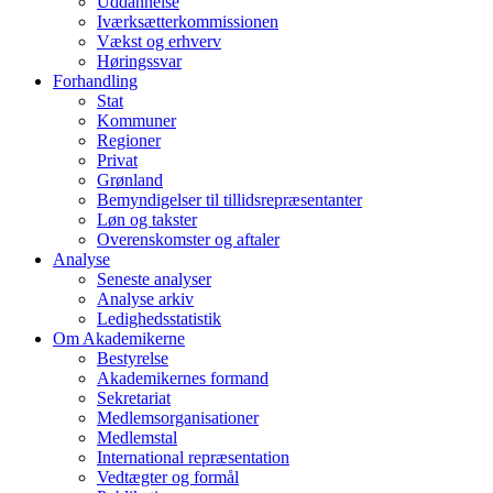
Uddannelse
Iværksætterkommissionen
Vækst og erhverv
Høringssvar
Forhandling
Stat
Kommuner
Regioner
Privat
Grønland
Bemyndigelser til tillidsrepræsentanter
Løn og takster
Overenskomster og aftaler
Analyse
Seneste analyser
Analyse arkiv
Ledighedsstatistik
Om Akademikerne
Bestyrelse
Akademikernes formand
Sekretariat
Medlemsorganisationer
Medlemstal
International repræsentation
Vedtægter og formål