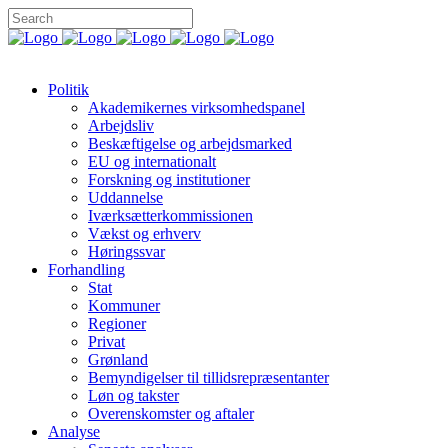
Politik
Akademikernes virksomhedspanel
Arbejdsliv
Beskæftigelse og arbejdsmarked
EU og internationalt
Forskning og institutioner
Uddannelse
Iværksætterkommissionen
Vækst og erhverv
Høringssvar
Forhandling
Stat
Kommuner
Regioner
Privat
Grønland
Bemyndigelser til tillidsrepræsentanter
Løn og takster
Overenskomster og aftaler
Analyse