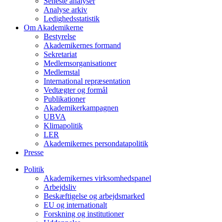
Seneste analyser
Analyse arkiv
Ledighedsstatistik
Om Akademikerne
Bestyrelse
Akademikernes formand
Sekretariat
Medlemsorganisationer
Medlemstal
International repræsentation
Vedtægter og formål
Publikationer
Akademikerkampagnen
UBVA
Klimapolitik
LER
Akademikernes persondatapolitik
Presse
Politik
Akademikernes virksomhedspanel
Arbejdsliv
Beskæftigelse og arbejdsmarked
EU og internationalt
Forskning og institutioner