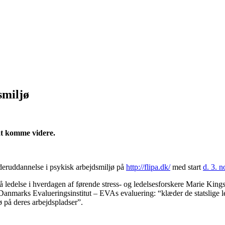
smiljø
at komme videre.
 lederuddannelse i psykisk arbejdsmiljø på
http://flipa.dk/
med start
d. 3. 
å ledelse i hverdagen af førende stress- og ledelsesforskere Marie King
Danmarks Evalueringsinstitut – EVAs evaluering: “klæder de statslige le
ø på deres arbejdspladser”.