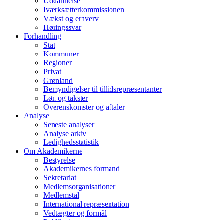
Uddannelse
Iværksætterkommissionen
Vækst og erhverv
Høringssvar
Forhandling
Stat
Kommuner
Regioner
Privat
Grønland
Bemyndigelser til tillidsrepræsentanter
Løn og takster
Overenskomster og aftaler
Analyse
Seneste analyser
Analyse arkiv
Ledighedsstatistik
Om Akademikerne
Bestyrelse
Akademikernes formand
Sekretariat
Medlemsorganisationer
Medlemstal
International repræsentation
Vedtægter og formål