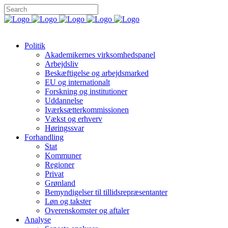
Politik
Akademikernes virksomhedspanel
Arbejdsliv
Beskæftigelse og arbejdsmarked
EU og internationalt
Forskning og institutioner
Uddannelse
Iværksætterkommissionen
Vækst og erhverv
Høringssvar
Forhandling
Stat
Kommuner
Regioner
Privat
Grønland
Bemyndigelser til tillidsrepræsentanter
Løn og takster
Overenskomster og aftaler
Analyse