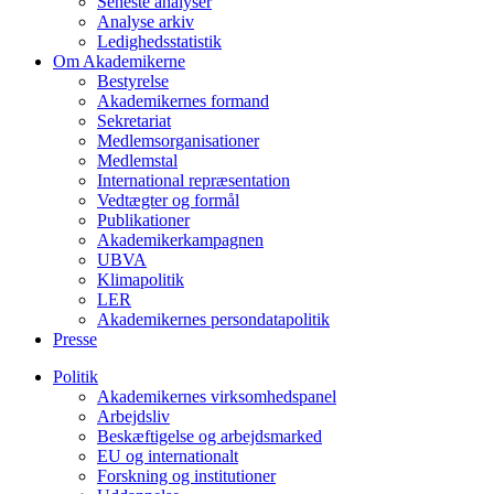
Seneste analyser
Analyse arkiv
Ledighedsstatistik
Om Akademikerne
Bestyrelse
Akademikernes formand
Sekretariat
Medlemsorganisationer
Medlemstal
International repræsentation
Vedtægter og formål
Publikationer
Akademikerkampagnen
UBVA
Klimapolitik
LER
Akademikernes persondatapolitik
Presse
Politik
Akademikernes virksomhedspanel
Arbejdsliv
Beskæftigelse og arbejdsmarked
EU og internationalt
Forskning og institutioner