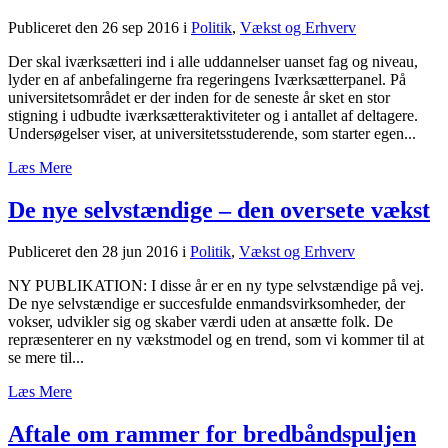
Publiceret den 26 sep 2016
i
Politik
,
Vækst og Erhverv
Der skal iværksætteri ind i alle uddannelser uanset fag og niveau,
lyder en af anbefalingerne fra regeringens Iværksætterpanel. På
universitetsområdet er der inden for de seneste år sket en stor
stigning i udbudte iværksætteraktiviteter og i antallet af deltagere.
Undersøgelser viser, at universitetsstuderende, som starter egen...
Læs Mere
De nye selvstændige – den oversete vækst
Publiceret den 28 jun 2016
i
Politik
,
Vækst og Erhverv
NY PUBLIKATION: I disse år er en ny type selvstændige på vej.
De nye selvstændige er succesfulde enmandsvirksomheder, der
vokser, udvikler sig og skaber værdi uden at ansætte folk. De
repræsenterer en ny vækstmodel og en trend, som vi kommer til at
se mere til...
Læs Mere
Aftale om rammer for bredbåndspuljen