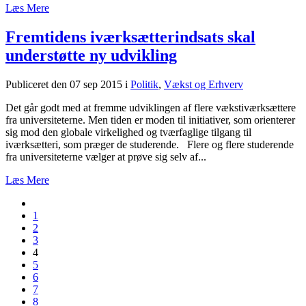
Læs Mere
Fremtidens iværksætterindsats skal
understøtte ny udvikling
Publiceret den 07 sep 2015
i
Politik
,
Vækst og Erhverv
Det går godt med at fremme udviklingen af flere vækstiværksættere
fra universiteterne. Men tiden er moden til initiativer, som orienterer
sig mod den globale virkelighed og tværfaglige tilgang til
iværksætteri, som præger de studerende. Flere og flere studerende
fra universiteterne vælger at prøve sig selv af...
Læs Mere
1
2
3
4
5
6
7
8