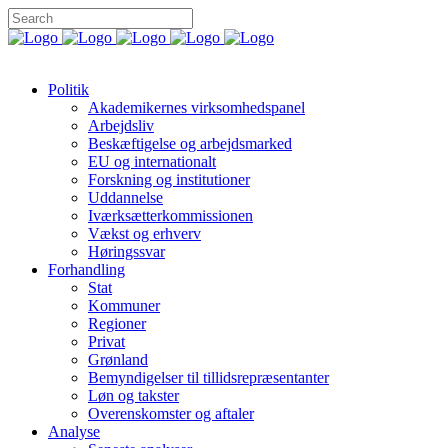
Politik
Akademikernes virksomhedspanel
Arbejdsliv
Beskæftigelse og arbejdsmarked
EU og internationalt
Forskning og institutioner
Uddannelse
Iværksætterkommissionen
Vækst og erhverv
Høringssvar
Forhandling
Stat
Kommuner
Regioner
Privat
Grønland
Bemyndigelser til tillidsrepræsentanter
Løn og takster
Overenskomster og aftaler
Analyse