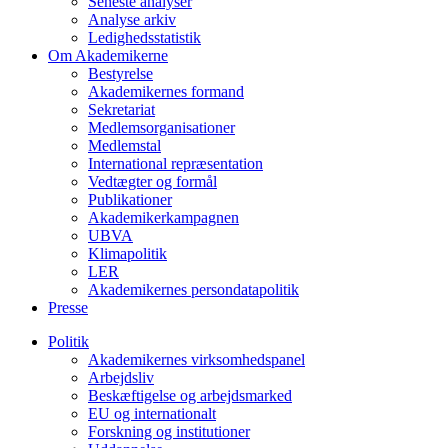
Seneste analyser
Analyse arkiv
Ledighedsstatistik
Om Akademikerne
Bestyrelse
Akademikernes formand
Sekretariat
Medlemsorganisationer
Medlemstal
International repræsentation
Vedtægter og formål
Publikationer
Akademikerkampagnen
UBVA
Klimapolitik
LER
Akademikernes persondatapolitik
Presse
Politik
Akademikernes virksomhedspanel
Arbejdsliv
Beskæftigelse og arbejdsmarked
EU og internationalt
Forskning og institutioner