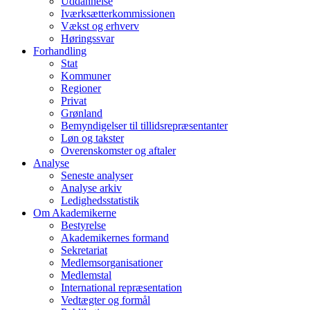
Uddannelse
Iværksætterkommissionen
Vækst og erhverv
Høringssvar
Forhandling
Stat
Kommuner
Regioner
Privat
Grønland
Bemyndigelser til tillidsrepræsentanter
Løn og takster
Overenskomster og aftaler
Analyse
Seneste analyser
Analyse arkiv
Ledighedsstatistik
Om Akademikerne
Bestyrelse
Akademikernes formand
Sekretariat
Medlemsorganisationer
Medlemstal
International repræsentation
Vedtægter og formål