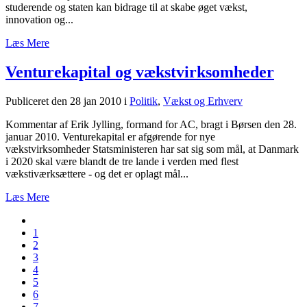
studerende og staten kan bidrage til at skabe øget vækst,
innovation og...
Læs Mere
Venturekapital og vækstvirksomheder
Publiceret den 28 jan 2010
i
Politik
,
Vækst og Erhverv
Kommentar af Erik Jylling, formand for AC, bragt i Børsen den 28.
januar 2010. Venturekapital er afgørende for nye
vækstvirksomheder Statsministeren har sat sig som mål, at Danmark
i 2020 skal være blandt de tre lande i verden med flest
vækstiværksættere - og det er oplagt mål...
Læs Mere
1
2
3
4
5
6
7