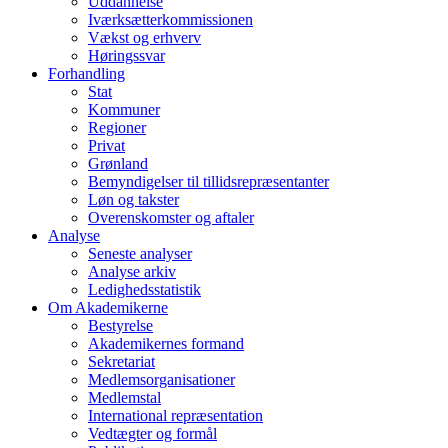
Uddannelse
Iværksætterkommissionen
Vækst og erhverv
Høringssvar
Forhandling
Stat
Kommuner
Regioner
Privat
Grønland
Bemyndigelser til tillidsrepræsentanter
Løn og takster
Overenskomster og aftaler
Analyse
Seneste analyser
Analyse arkiv
Ledighedsstatistik
Om Akademikerne
Bestyrelse
Akademikernes formand
Sekretariat
Medlemsorganisationer
Medlemstal
International repræsentation
Vedtægter og formål