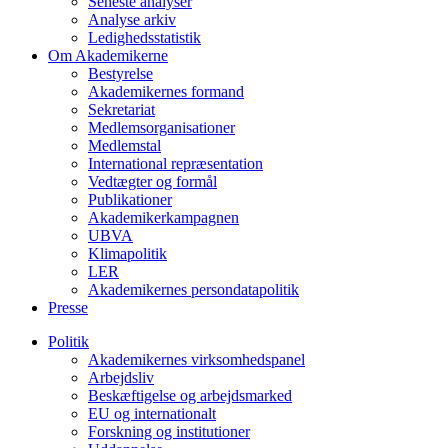
Seneste analyser
Analyse arkiv
Ledighedsstatistik
Om Akademikerne
Bestyrelse
Akademikernes formand
Sekretariat
Medlemsorganisationer
Medlemstal
International repræsentation
Vedtægter og formål
Publikationer
Akademikerkampagnen
UBVA
Klimapolitik
LER
Akademikernes persondatapolitik
Presse
Politik
Akademikernes virksomhedspanel
Arbejdsliv
Beskæftigelse og arbejdsmarked
EU og internationalt
Forskning og institutioner