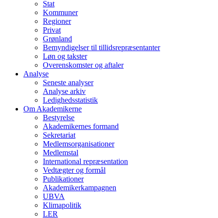
Stat
Kommuner
Regioner
Privat
Grønland
Bemyndigelser til tillidsrepræsentanter
Løn og takster
Overenskomster og aftaler
Analyse
Seneste analyser
Analyse arkiv
Ledighedsstatistik
Om Akademikerne
Bestyrelse
Akademikernes formand
Sekretariat
Medlemsorganisationer
Medlemstal
International repræsentation
Vedtægter og formål
Publikationer
Akademikerkampagnen
UBVA
Klimapolitik
LER