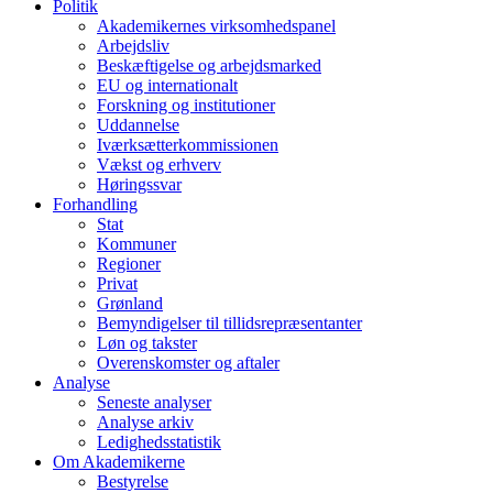
Politik
Akademikernes virksomhedspanel
Arbejdsliv
Beskæftigelse og arbejdsmarked
EU og internationalt
Forskning og institutioner
Uddannelse
Iværksætterkommissionen
Vækst og erhverv
Høringssvar
Forhandling
Stat
Kommuner
Regioner
Privat
Grønland
Bemyndigelser til tillidsrepræsentanter
Løn og takster
Overenskomster og aftaler
Analyse
Seneste analyser
Analyse arkiv
Ledighedsstatistik
Om Akademikerne
Bestyrelse