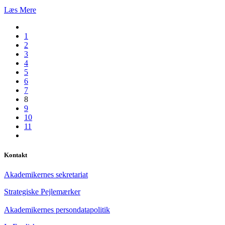
Læs Mere
1
2
3
4
5
6
7
8
9
10
11
Kontakt
Akademikernes sekretariat
Strategiske Pejlemærker
Akademikernes persondatapolitik