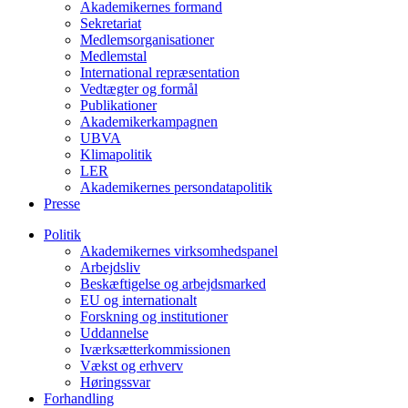
Akademikernes formand
Sekretariat
Medlemsorganisationer
Medlemstal
International repræsentation
Vedtægter og formål
Publikationer
Akademikerkampagnen
UBVA
Klimapolitik
LER
Akademikernes persondatapolitik
Presse
Politik
Akademikernes virksomhedspanel
Arbejdsliv
Beskæftigelse og arbejdsmarked
EU og internationalt
Forskning og institutioner
Uddannelse
Iværksætterkommissionen
Vækst og erhverv
Høringssvar
Forhandling