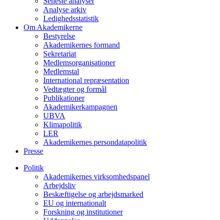
Seneste analyser
Analyse arkiv
Ledighedsstatistik
Om Akademikerne
Bestyrelse
Akademikernes formand
Sekretariat
Medlemsorganisationer
Medlemstal
International repræsentation
Vedtægter og formål
Publikationer
Akademikerkampagnen
UBVA
Klimapolitik
LER
Akademikernes persondatapolitik
Presse
Politik
Akademikernes virksomhedspanel
Arbejdsliv
Beskæftigelse og arbejdsmarked
EU og internationalt
Forskning og institutioner