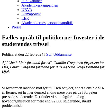
Publikationer
Akademikerkampagnen
UBVA
Klimapolitik
LER
Akademikernes persondatapolitik
Presse
Fælles opråb til politikerne: Invester i de
studerendes trivsel
Publiceret den 22 feb 2024
i
SU
,
Uddannelse
Af Lisbeth Lintz formand for AC, Camilla Gregersen forperson for
DM, Laura Klitgaard formand for IDA og Sara Vergo formand for
Djøf.
SU-reformen landede kort før jul. Den betyder, at det fleksible SU-
år fjernes, og lægger dermed endnu mere pres på de i forvejen
pressede studerende. Det finder vi som fagforbund og
hovedorganisation for mere end 92.000 studerende, stærkt
problematisk.