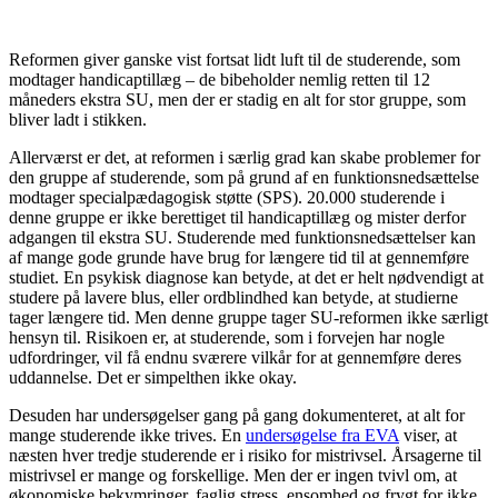
Reformen giver ganske vist fortsat lidt luft til de studerende, som
modtager handicaptillæg – de bibeholder nemlig retten til 12
måneders ekstra SU, men der er stadig en alt for stor gruppe, som
bliver ladt i stikken.
Allerværst er det, at reformen i særlig grad kan skabe problemer for
den gruppe af studerende, som på grund af en funktionsnedsættelse
modtager specialpædagogisk støtte (SPS). 20.000 studerende i
denne gruppe er ikke berettiget til handicaptillæg og mister derfor
adgangen til ekstra SU. Studerende med funktionsnedsættelser kan
af mange gode grunde have brug for længere tid til at gennemføre
studiet. En psykisk diagnose kan betyde, at det er helt nødvendigt at
studere på lavere blus, eller ordblindhed kan betyde, at studierne
tager længere tid. Men denne gruppe tager SU-reformen ikke særligt
hensyn til. Risikoen er, at studerende, som i forvejen har nogle
udfordringer, vil få endnu sværere vilkår for at gennemføre deres
uddannelse. Det er simpelthen ikke okay.
Desuden har undersøgelser gang på gang dokumenteret, at alt for
mange studerende ikke trives. En
undersøgelse fra EVA
viser, at
næsten hver tredje studerende er i risiko for mistrivsel. Årsagerne til
mistrivsel er mange og forskellige. Men der er ingen tvivl om, at
økonomiske bekymringer, faglig stress, ensomhed og frygt for ikke