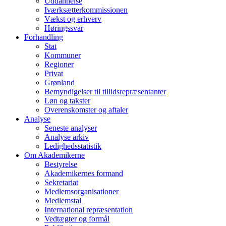
Uddannelse
Iværksætterkommissionen
Vækst og erhverv
Høringssvar
Forhandling
Stat
Kommuner
Regioner
Privat
Grønland
Bemyndigelser til tillidsrepræsentanter
Løn og takster
Overenskomster og aftaler
Analyse
Seneste analyser
Analyse arkiv
Ledighedsstatistik
Om Akademikerne
Bestyrelse
Akademikernes formand
Sekretariat
Medlemsorganisationer
Medlemstal
International repræsentation
Vedtægter og formål