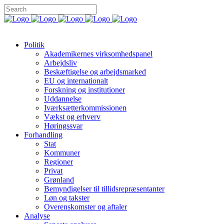
Politik
Akademikernes virksomhedspanel
Arbejdsliv
Beskæftigelse og arbejdsmarked
EU og internationalt
Forskning og institutioner
Uddannelse
Iværksætterkommissionen
Vækst og erhverv
Høringssvar
Forhandling
Stat
Kommuner
Regioner
Privat
Grønland
Bemyndigelser til tillidsrepræsentanter
Løn og takster
Overenskomster og aftaler
Analyse