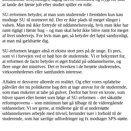
at lande det første job efter studiet spiller en rolle.
SU-reformen betyder, at man som studerende i fremtiden kun kan
modtage SU til normeret tid. Der er ikke plads til meget slinger i
valsen. Man må ikke fortryde sit uddannelsesvalg, hvis man ikke har
ramt rigtigt i første hug – og man skal helst ikke blive ramt for meget
af livet undervejs. For hvis man gør, så betyder det højst sandsynligt,
at man må gældsætte dig.
SU-reformen lægger altså et ekstra stort pres på de unge. Et pres,
som vi i forvejen ved er højt hos de studerende. Vi er bekymret for,
at reformen de facto betyder et øget frafald på uddannelserne, og
flere unge der mistrives. Det er hverken i de berørte studerendes,
virksomhedernes eller samfundets interesse.
Aftalen er desværre allerede en realitet. Og efter vores opfattelse
påhviler der nu politikerne bag den at tage ansvar for de studerende,
som man risikerer at tabe på gulvet. Derfor bør hver en krone, som
bliver sparet eller hentet som følge af SU-reformen – det såkaldte
reformprovenu – som minimum bør gå tilbage til de videregående
uddannelser. Vi ser gerne, at midlerne går til at understøtte
uddannelsernes arbejde med trivsel, herunder især i forhold til de
studerende, som har særlige udfordringer og fx modtager SPS-støtte.