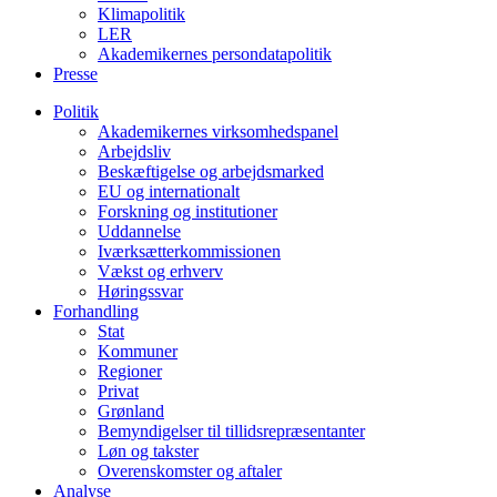
Klimapolitik
LER
Akademikernes persondatapolitik
Presse
Politik
Akademikernes virksomhedspanel
Arbejdsliv
Beskæftigelse og arbejdsmarked
EU og internationalt
Forskning og institutioner
Uddannelse
Iværksætterkommissionen
Vækst og erhverv
Høringssvar
Forhandling
Stat
Kommuner
Regioner
Privat
Grønland
Bemyndigelser til tillidsrepræsentanter
Løn og takster
Overenskomster og aftaler
Analyse