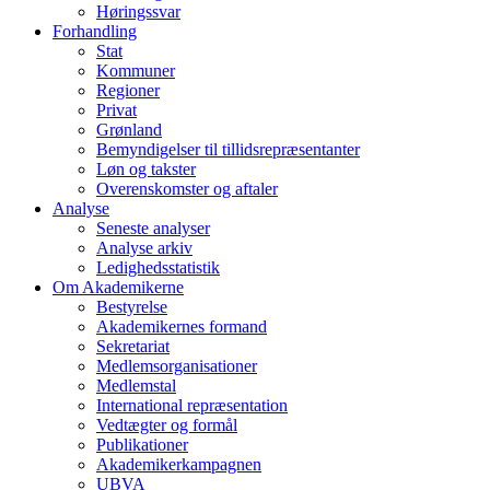
Høringssvar
Forhandling
Stat
Kommuner
Regioner
Privat
Grønland
Bemyndigelser til tillidsrepræsentanter
Løn og takster
Overenskomster og aftaler
Analyse
Seneste analyser
Analyse arkiv
Ledighedsstatistik
Om Akademikerne
Bestyrelse
Akademikernes formand
Sekretariat
Medlemsorganisationer
Medlemstal
International repræsentation
Vedtægter og formål
Publikationer
Akademikerkampagnen
UBVA