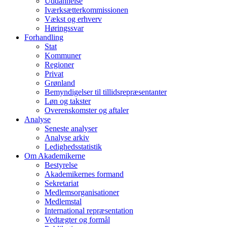
Uddannelse
Iværksætterkommissionen
Vækst og erhverv
Høringssvar
Forhandling
Stat
Kommuner
Regioner
Privat
Grønland
Bemyndigelser til tillidsrepræsentanter
Løn og takster
Overenskomster og aftaler
Analyse
Seneste analyser
Analyse arkiv
Ledighedsstatistik
Om Akademikerne
Bestyrelse
Akademikernes formand
Sekretariat
Medlemsorganisationer
Medlemstal
International repræsentation
Vedtægter og formål