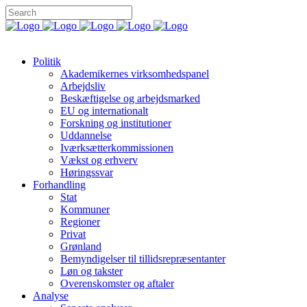
Politik
Akademikernes virksomhedspanel
Arbejdsliv
Beskæftigelse og arbejdsmarked
EU og internationalt
Forskning og institutioner
Uddannelse
Iværksætterkommissionen
Vækst og erhverv
Høringssvar
Forhandling
Stat
Kommuner
Regioner
Privat
Grønland
Bemyndigelser til tillidsrepræsentanter
Løn og takster
Overenskomster og aftaler
Analyse