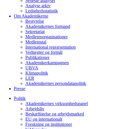
Seneste analyser
Analyse arkiv
Ledighedsstatistik
Om Akademikerne
Bestyrelse
Akademikernes formand
Sekretariat
Medlemsorganisationer
Medlemstal
International repræsentation
Vedtægter og formål
Publikationer
Akademikerkampagnen
UBVA
Klimapolitik
LER
Akademikernes persondatapolitik
Presse
Politik
Akademikernes virksomhedspanel
Arbejdsliv
Beskæftigelse og arbejdsmarked
EU og internationalt
Forskning og institutioner