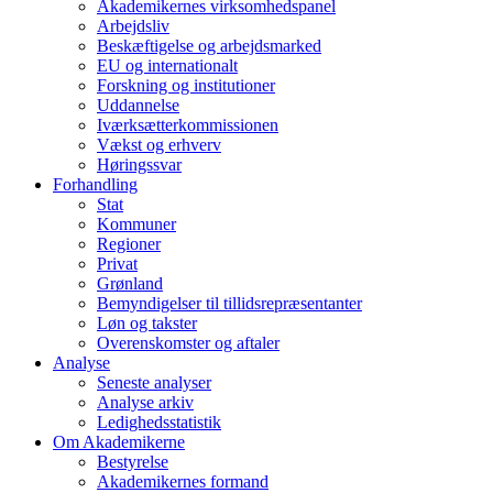
Akademikernes virksomhedspanel
Arbejdsliv
Beskæftigelse og arbejdsmarked
EU og internationalt
Forskning og institutioner
Uddannelse
Iværksætterkommissionen
Vækst og erhverv
Høringssvar
Forhandling
Stat
Kommuner
Regioner
Privat
Grønland
Bemyndigelser til tillidsrepræsentanter
Løn og takster
Overenskomster og aftaler
Analyse
Seneste analyser
Analyse arkiv
Ledighedsstatistik
Om Akademikerne
Bestyrelse
Akademikernes formand