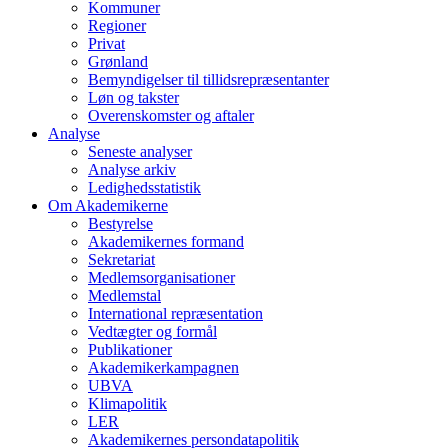
Kommuner
Regioner
Privat
Grønland
Bemyndigelser til tillidsrepræsentanter
Løn og takster
Overenskomster og aftaler
Analyse
Seneste analyser
Analyse arkiv
Ledighedsstatistik
Om Akademikerne
Bestyrelse
Akademikernes formand
Sekretariat
Medlemsorganisationer
Medlemstal
International repræsentation
Vedtægter og formål
Publikationer
Akademikerkampagnen
UBVA
Klimapolitik
LER
Akademikernes persondatapolitik