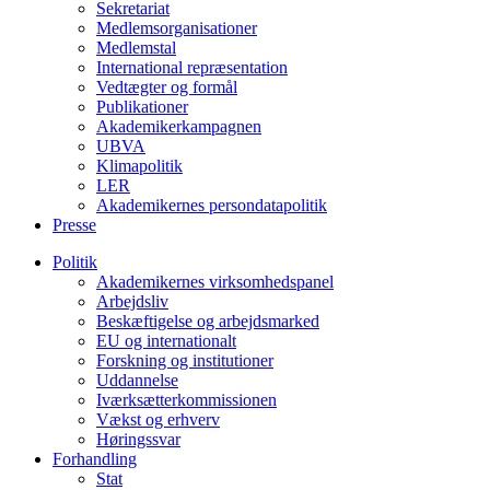
Sekretariat
Medlemsorganisationer
Medlemstal
International repræsentation
Vedtægter og formål
Publikationer
Akademikerkampagnen
UBVA
Klimapolitik
LER
Akademikernes persondatapolitik
Presse
Politik
Akademikernes virksomhedspanel
Arbejdsliv
Beskæftigelse og arbejdsmarked
EU og internationalt
Forskning og institutioner
Uddannelse
Iværksætterkommissionen
Vækst og erhverv
Høringssvar
Forhandling
Stat