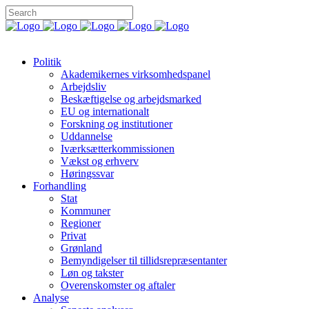
Politik
Akademikernes virksomhedspanel
Arbejdsliv
Beskæftigelse og arbejdsmarked
EU og internationalt
Forskning og institutioner
Uddannelse
Iværksætterkommissionen
Vækst og erhverv
Høringssvar
Forhandling
Stat
Kommuner
Regioner
Privat
Grønland
Bemyndigelser til tillidsrepræsentanter
Løn og takster
Overenskomster og aftaler
Analyse