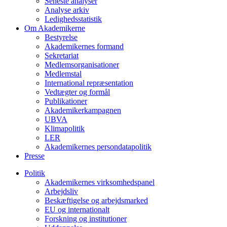
Seneste analyser
Analyse arkiv
Ledighedsstatistik
Om Akademikerne
Bestyrelse
Akademikernes formand
Sekretariat
Medlemsorganisationer
Medlemstal
International repræsentation
Vedtægter og formål
Publikationer
Akademikerkampagnen
UBVA
Klimapolitik
LER
Akademikernes persondatapolitik
Presse
Politik
Akademikernes virksomhedspanel
Arbejdsliv
Beskæftigelse og arbejdsmarked
EU og internationalt
Forskning og institutioner