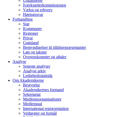
Uddannelse
Iværksætterkommissionen
Vækst og erhverv
Høringssvar
Forhandling
Stat
Kommuner
Regioner
Privat
Grønland
Bemyndigelser til tillidsrepræsentanter
Løn og takster
Overenskomster og aftaler
Analyse
Seneste analyser
Analyse arkiv
Ledighedsstatistik
Om Akademikerne
Bestyrelse
Akademikernes formand
Sekretariat
Medlemsorganisationer
Medlemstal
International repræsentation
Vedtægter og formål