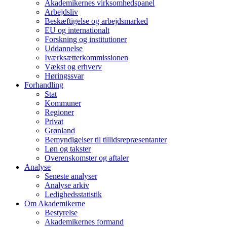
Akademikernes virksomhedspanel
Arbejdsliv
Beskæftigelse og arbejdsmarked
EU og internationalt
Forskning og institutioner
Uddannelse
Iværksætterkommissionen
Vækst og erhverv
Høringssvar
Forhandling
Stat
Kommuner
Regioner
Privat
Grønland
Bemyndigelser til tillidsrepræsentanter
Løn og takster
Overenskomster og aftaler
Analyse
Seneste analyser
Analyse arkiv
Ledighedsstatistik
Om Akademikerne
Bestyrelse
Akademikernes formand