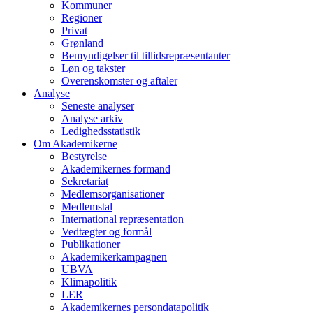
Kommuner
Regioner
Privat
Grønland
Bemyndigelser til tillidsrepræsentanter
Løn og takster
Overenskomster og aftaler
Analyse
Seneste analyser
Analyse arkiv
Ledighedsstatistik
Om Akademikerne
Bestyrelse
Akademikernes formand
Sekretariat
Medlemsorganisationer
Medlemstal
International repræsentation
Vedtægter og formål
Publikationer
Akademikerkampagnen
UBVA
Klimapolitik
LER
Akademikernes persondatapolitik