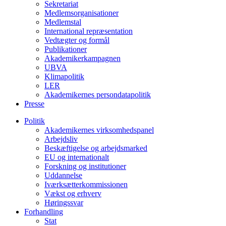
Sekretariat
Medlemsorganisationer
Medlemstal
International repræsentation
Vedtægter og formål
Publikationer
Akademikerkampagnen
UBVA
Klimapolitik
LER
Akademikernes persondatapolitik
Presse
Politik
Akademikernes virksomhedspanel
Arbejdsliv
Beskæftigelse og arbejdsmarked
EU og internationalt
Forskning og institutioner
Uddannelse
Iværksætterkommissionen
Vækst og erhverv
Høringssvar
Forhandling
Stat