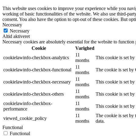
This website uses cookies to improve your experience while you navigat
working of basic functionalities of the website. We also use third-pa
consent. You also have the option to opt-out of these cookies. But op
Necessary
Necessary
Altid aktiveret
Necessary cookies are absolutely essential for the website to function
Cookie
Varighed
11
cookielawinfo-checkbox-analytics
This cookie is set b
months
11
cookielawinfo-checkbox-functional
The cookie is set by
months
11
cookielawinfo-checkbox-necessary
This cookie is set b
months
11
cookielawinfo-checkbox-others
This cookie is set b
months
cookielawinfo-checkbox-
11
This cookie is set b
performance
months
11
The cookie is set by
viewed_cookie_policy
months
data.
Functional
Functional