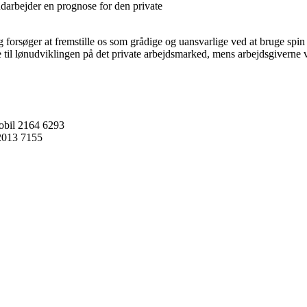
darbejder en prognose for den private
og forsøger at fremstille os som grådige og uansvarlige ved at bruge sp
e til lønudviklingen på det private arbejdsmarked, mens arbejdsgiverne 
obil 2164 6293
 2013 7155