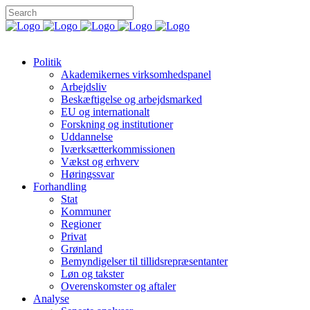
Politik
Akademikernes virksomhedspanel
Arbejdsliv
Beskæftigelse og arbejdsmarked
EU og internationalt
Forskning og institutioner
Uddannelse
Iværksætterkommissionen
Vækst og erhverv
Høringssvar
Forhandling
Stat
Kommuner
Regioner
Privat
Grønland
Bemyndigelser til tillidsrepræsentanter
Løn og takster
Overenskomster og aftaler
Analyse