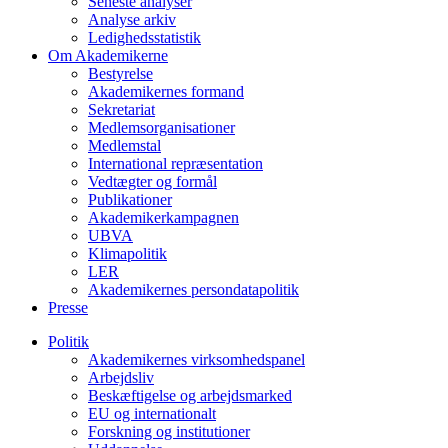
Seneste analyser
Analyse arkiv
Ledighedsstatistik
Om Akademikerne
Bestyrelse
Akademikernes formand
Sekretariat
Medlemsorganisationer
Medlemstal
International repræsentation
Vedtægter og formål
Publikationer
Akademikerkampagnen
UBVA
Klimapolitik
LER
Akademikernes persondatapolitik
Presse
Politik
Akademikernes virksomhedspanel
Arbejdsliv
Beskæftigelse og arbejdsmarked
EU og internationalt
Forskning og institutioner