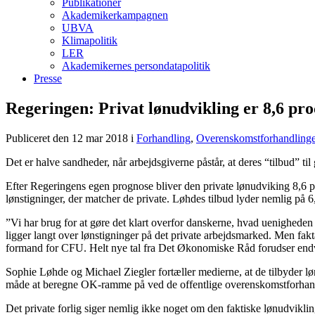
Publikationer
Akademikerkampagnen
UBVA
Klimapolitik
LER
Akademikernes persondatapolitik
Presse
Regeringen: Privat lønudvikling er 8,6 pro
Publiceret den 12 mar 2018
i
Forhandling
,
Overenskomstforhandlinge
Det er halve sandheder, når arbejdsgiverne påstår, at deres “tilbud” til g
Efter Regeringens egen prognose bliver den private lønudviking 8,6 proc
lønstigninger, der matcher de private. Løhdes tilbud lyder nemlig på 6
”Vi har brug for at gøre det klart overfor danskerne, hvad uenigheden
ligger langt over lønstigninger på det private arbejdsmarked. Men fakt
formand for CFU. Helt nye tal fra Det Økonomiske Råd forudser endv
Sophie Løhde og Michael Ziegler fortæller medierne, at de tilbyder lø
måde at beregne OK-ramme på ved de offentlige overenskomstforhand
Det private forlig siger nemlig ikke noget om den faktiske lønudvikli