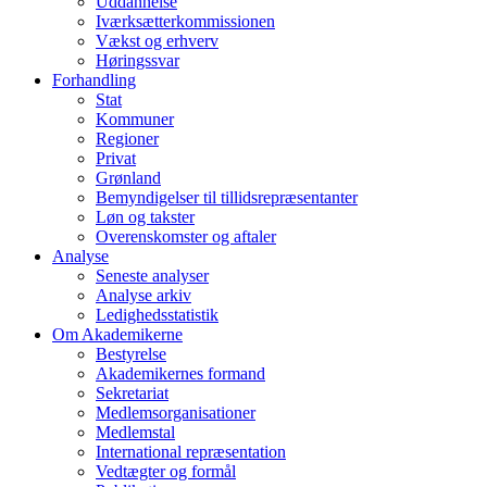
Uddannelse
Iværksætterkommissionen
Vækst og erhverv
Høringssvar
Forhandling
Stat
Kommuner
Regioner
Privat
Grønland
Bemyndigelser til tillidsrepræsentanter
Løn og takster
Overenskomster og aftaler
Analyse
Seneste analyser
Analyse arkiv
Ledighedsstatistik
Om Akademikerne
Bestyrelse
Akademikernes formand
Sekretariat
Medlemsorganisationer
Medlemstal
International repræsentation
Vedtægter og formål