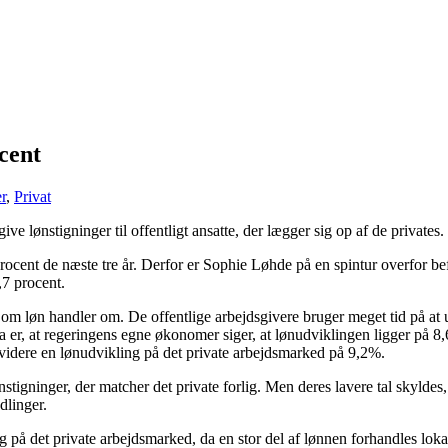
cent
r
,
Privat
ive lønstigninger til offentligt ansatte, der lægger sig op af de privates.
ent de næste tre år. Derfor er Sophie Løhde på en spintur overfor befolk
,7 procent.
 om løn handler om. De offentlige arbejdsgivere bruger meget tid på at
a er, at regeringens egne økonomer siger, at lønudviklingen ligger på 8
idere en lønudvikling på det private arbejdsmarked på 9,2%.
nstigninger, der matcher det private forlig. Men deres lavere tal skyld
linger.
ng på det private arbejdsmarked, da en stor del af lønnen forhandles lok