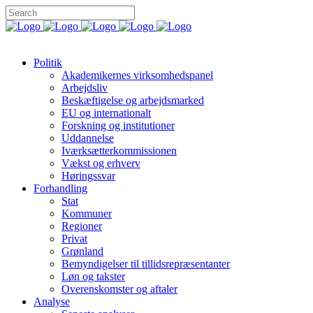
Politik
Akademikernes virksomhedspanel
Arbejdsliv
Beskæftigelse og arbejdsmarked
EU og internationalt
Forskning og institutioner
Uddannelse
Iværksætterkommissionen
Vækst og erhverv
Høringssvar
Forhandling
Stat
Kommuner
Regioner
Privat
Grønland
Bemyndigelser til tillidsrepræsentanter
Løn og takster
Overenskomster og aftaler
Analyse