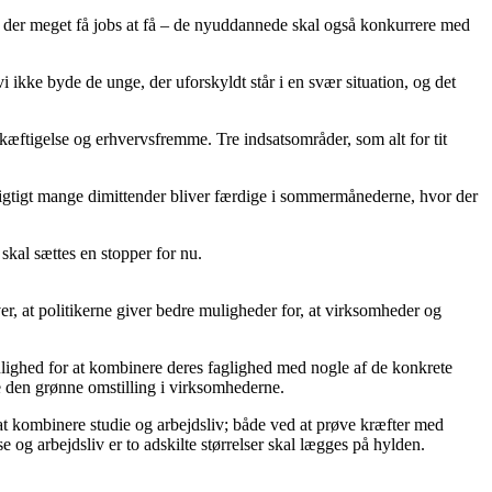
r der meget få jobs at få – de nyuddannede skal også konkurrere med
 ikke byde de unge, der uforskyldt står i en svær situation, og det
kæftigelse og erhvervsfremme. Tre indsatsområder, som alt for tit
t rigtigt mange dimittender bliver færdige i sommermånederne, hvor der
skal sættes en stopper for nu.
er, at politikerne giver bedre muligheder for, at virksomheder og
ulighed for at kombinere deres faglighed med nogle af de konkrete
te den grønne omstilling i virksomhederne.
at kombinere studie og arbejdsliv; både ved at prøve kræfter med
g arbejdsliv er to adskilte størrelser skal lægges på hylden.