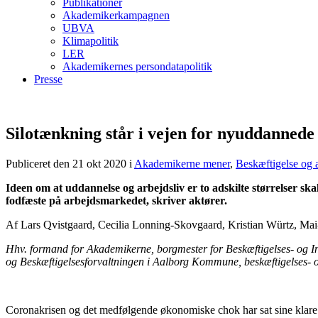
Publikationer
Akademikerkampagnen
UBVA
Klimapolitik
LER
Akademikernes persondatapolitik
Presse
Silotænkning står i vejen for nyuddannede
Publiceret den 21 okt 2020
i
Akademikerne mener
,
Beskæftigelse og 
Ideen om at uddannelse og arbejdsliv er to adskilte størrelser sk
fodfæste på arbejdsmarkedet, skriver aktører.
Af Lars Qvistgaard, Cecilia Lonning-Skovgaard, Kristian Würtz, Mai-
Hhv. formand for Akademikerne, borgmester for Beskæftigelses- og
og Beskæftigelsesforvaltningen i Aalborg Kommune, beskæftigelses
Coronakrisen og det medfølgende økonomiske chok har sat sine klar