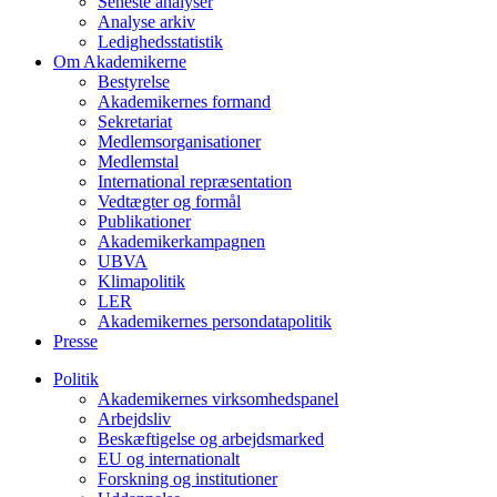
Seneste analyser
Analyse arkiv
Ledighedsstatistik
Om Akademikerne
Bestyrelse
Akademikernes formand
Sekretariat
Medlemsorganisationer
Medlemstal
International repræsentation
Vedtægter og formål
Publikationer
Akademikerkampagnen
UBVA
Klimapolitik
LER
Akademikernes persondatapolitik
Presse
Politik
Akademikernes virksomhedspanel
Arbejdsliv
Beskæftigelse og arbejdsmarked
EU og internationalt
Forskning og institutioner