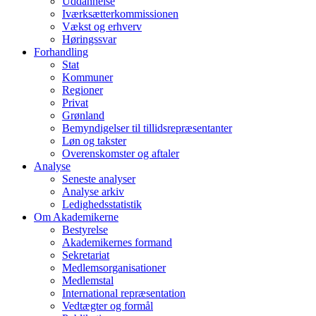
Uddannelse
Iværksætterkommissionen
Vækst og erhverv
Høringssvar
Forhandling
Stat
Kommuner
Regioner
Privat
Grønland
Bemyndigelser til tillidsrepræsentanter
Løn og takster
Overenskomster og aftaler
Analyse
Seneste analyser
Analyse arkiv
Ledighedsstatistik
Om Akademikerne
Bestyrelse
Akademikernes formand
Sekretariat
Medlemsorganisationer
Medlemstal
International repræsentation
Vedtægter og formål