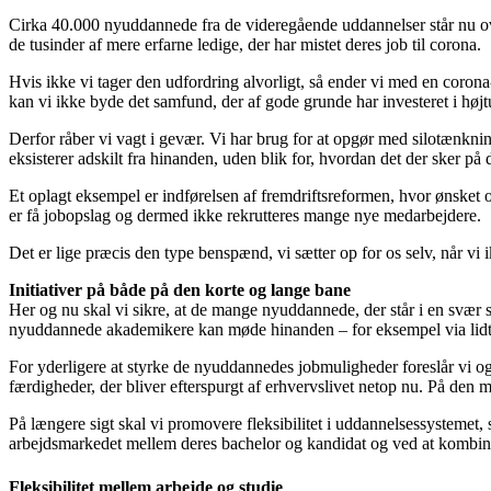
Cirka 40.000 nyuddannede fra de videregående uddannelser står nu ove
de tusinder af mere erfarne ledige, der har mistet deres job til corona.
Hvis ikke vi tager den udfordring alvorligt, så ender vi med en corona
kan vi ikke byde det samfund, der af gode grunde har investeret i hø
Derfor råber vi vagt i gevær. Vi har brug for at opgør med silotænkni
eksisterer adskilt fra hinanden, uden blik for, hvordan det der sker p
Et oplagt eksempel er indførelsen af fremdriftsreformen, hvor ønsket 
er få jobopslag og dermed ikke rekrutteres mange nye medarbejdere.
Det er lige præcis den type benspænd, vi sætter op for os selv, når v
Initiativer på både på den korte og lange bane
Her og nu skal vi sikre, at de mange nyuddannede, der står i en svær s
nyuddannede akademikere kan møde hinanden – for eksempel via lidt l
For yderligere at styrke de nyuddannedes jobmuligheder foreslår vi og
færdigheder, der bliver efterspurgt af erhvervslivet netop nu. På den
På længere sigt skal vi promovere fleksibilitet i uddannelsessystemet
arbejdsmarkedet mellem deres bachelor og kandidat og ved at kombinere
Fleksibilitet mellem arbejde og studie