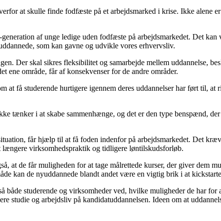
rfor at skulle finde fodfæste på et arbejdsmarked i krise. Ikke alene e
-generation af unge ledige uden fodfæste på arbejdsmarkedet. Det kan vi
jtuddannede, som kan gavne og udvikle vores erhvervsliv.
ngen. Der skal sikres fleksibilitet og samarbejde mellem uddannelse, bes
å det ene område, får af konsekvenser for de andre områder.
om at få studerende hurtigere igennem deres uddannelser har ført til, a
i ikke tænker i at skabe sammenhænge, og det er den type benspænd, der 
ituation, får hjælp til at få foden indenfor på arbejdsmarkedet. Det kræv
ængere virksomhedspraktik og tidligere løntilskudsforløb.
så, at de får muligheden for at tage målrettede kurser, der giver dem m
 måde kan de nyuddannede blandt andet være en vigtig brik i at kickstar
, så både studerende og virksomheder ved, hvilke muligheder de har for 
 studie og arbejdsliv på kandidatuddannelsen. Ideen om at uddannelse o