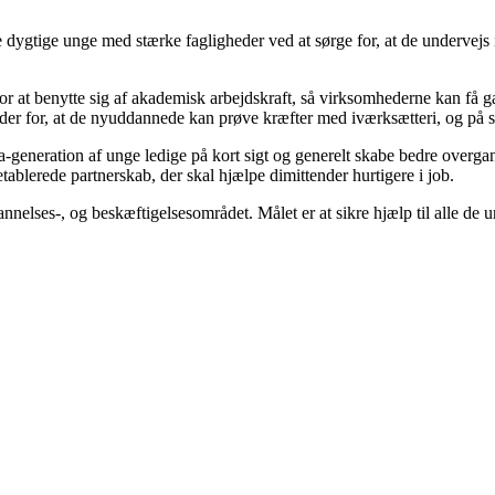
dygtige unge med stærke fagligheder ved at sørge for, at de undervejs i 
at benytte sig af akademisk arbejdskraft, så virksomhederne kan få gav
eder for, at de nyuddannede kan prøve kræfter med iværksætteri, og på si
ona-generation af unge ledige på kort sigt og generelt skabe bedre overg
ablerede partnerskab, der skal hjælpe dimittender hurtigere i job.
annelses-, og beskæftigelsesområdet. Målet er at sikre hjælp til alle de u