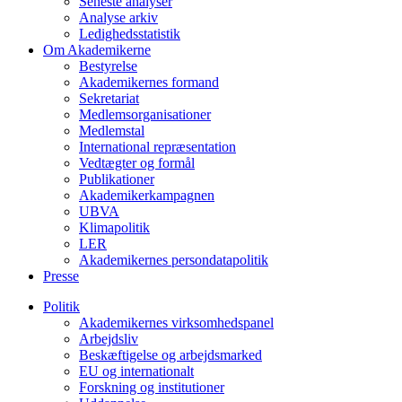
Seneste analyser
Analyse arkiv
Ledighedsstatistik
Om Akademikerne
Bestyrelse
Akademikernes formand
Sekretariat
Medlemsorganisationer
Medlemstal
International repræsentation
Vedtægter og formål
Publikationer
Akademikerkampagnen
UBVA
Klimapolitik
LER
Akademikernes persondatapolitik
Presse
Politik
Akademikernes virksomhedspanel
Arbejdsliv
Beskæftigelse og arbejdsmarked
EU og internationalt
Forskning og institutioner