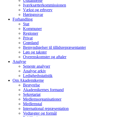
Uddannelse
Iværksætterkommissionen
Vækst og erhverv
Høringssvar
Forhandling
Stat
Kommuner
Regioner
Privat
Grønland
Bemyndigelser til tillidsrepræsentanter
Løn og takster
Overenskomster og aftaler
Analyse
Seneste analyser
Analyse arkiv
Ledighedsstatistik
Om Akademikerne
Bestyrelse
Akademikernes formand
Sekretariat
Medlemsorganisationer
Medlemstal
International repræsentation
Vedtægter og formål