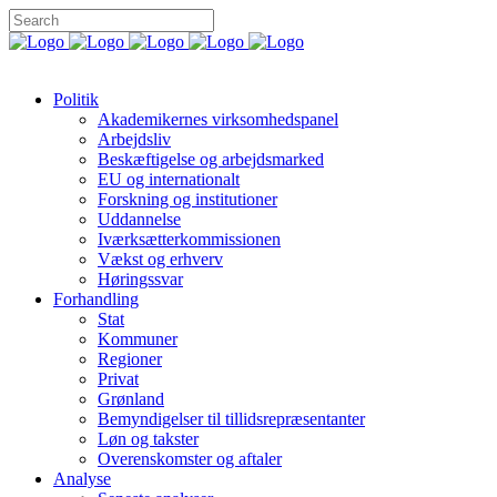
Politik
Akademikernes virksomhedspanel
Arbejdsliv
Beskæftigelse og arbejdsmarked
EU og internationalt
Forskning og institutioner
Uddannelse
Iværksætterkommissionen
Vækst og erhverv
Høringssvar
Forhandling
Stat
Kommuner
Regioner
Privat
Grønland
Bemyndigelser til tillidsrepræsentanter
Løn og takster
Overenskomster og aftaler
Analyse