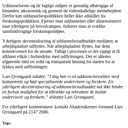
Uddannelserne og de faglige miljøer er gensidig afhængige af
hinanden, økonomisk og gennem de videnskabelige medarbejdere.
Derfor kan uddannelsespolitikken heller ikke adskilles fra
forskningspolitikken. Fjerner man uddannelser eller dimensionerer
man yderligere på hovedcampus, risikerer man at svække
samfundsvigtige forskningsmiljøer.
Yderligere decentralisering af uddannelsesudbuddet medfører, at
arbejdspladser udflyttes. Når arbejdspladser flyttes, har dette
konsekvenser for de ansatte. Tidligt i processen er det vigtigt at få
afklaret vilkår i forbindelse med udflytningen. Det er således
afgørende med en solid og transparant løsning fra starten for at
lykkes med udflytningen.
Lars Qvistgaard udtaler:
”I dag har vi en uddannelsessektor med
kompetente og højt specialiserede undervisere og forskere. En
yderligere decentralisering af uddannelsesudbuddet må ikke hindre
en fortsat mulighed for at tiltrække og rekruttere de bedste
undervisere og forskere,”
afslutter Lars Qvistgaard.
For yderligere kommentarer, kontakt Akademikernes formand Lars
Qvistgaard på 2147 2686.
Tags: