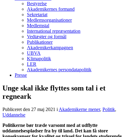
Bestyrelse
Akademikernes formand
Sekretariat
Medlemsorganisationer
Medlemstal
International repræsentation
Vedtægter og formål
Publikationer
Akademikerkampagnen
UBVA
Klimapolitik
LER
Akademikernes persondatapolitik
Presse
Unge skal ikke flyttes som tal i et
regneark
Publiceret den 27 maj 2021
i
Akademikerne mener
,
Politik
,
Uddannelse
Politikerne bør træde varsomt med at udflytte
uddannelsespladser fra by til land. Det kan få store
konsekvenser for kvalitet og trivsel for landets studerende.