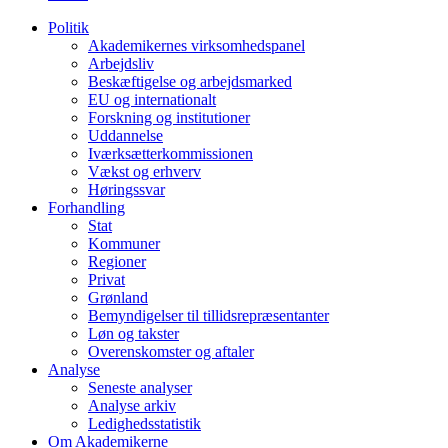
Politik
Akademikernes virksomhedspanel
Arbejdsliv
Beskæftigelse og arbejdsmarked
EU og internationalt
Forskning og institutioner
Uddannelse
Iværksætterkommissionen
Vækst og erhverv
Høringssvar
Forhandling
Stat
Kommuner
Regioner
Privat
Grønland
Bemyndigelser til tillidsrepræsentanter
Løn og takster
Overenskomster og aftaler
Analyse
Seneste analyser
Analyse arkiv
Ledighedsstatistik
Om Akademikerne