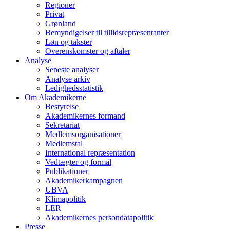
Regioner
Privat
Grønland
Bemyndigelser til tillidsrepræsentanter
Løn og takster
Overenskomster og aftaler
Analyse
Seneste analyser
Analyse arkiv
Ledighedsstatistik
Om Akademikerne
Bestyrelse
Akademikernes formand
Sekretariat
Medlemsorganisationer
Medlemstal
International repræsentation
Vedtægter og formål
Publikationer
Akademikerkampagnen
UBVA
Klimapolitik
LER
Akademikernes persondatapolitik
Presse