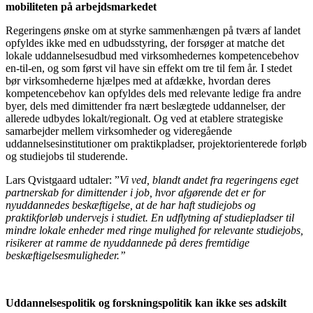
mobiliteten på arbejdsmarkedet
Regeringens ønske om at styrke sammenhængen på tværs af landet
opfyldes ikke med en udbudsstyring, der forsøger at matche det
lokale uddannelsesudbud med virksomhedernes kompetencebehov
en-til-en, og som først vil have sin effekt om tre til fem år. I stedet
bør virksomhederne hjælpes med at afdække, hvordan deres
kompetencebehov kan opfyldes dels med relevante ledige fra andre
byer, dels med dimittender fra nært beslægtede uddannelser, der
allerede udbydes lokalt/regionalt. Og ved at etablere strategiske
samarbejder mellem virksomheder og videregående
uddannelsesinstitutioner om praktikpladser, projektorienterede forløb
og studiejobs til studerende.
Lars Qvistgaard udtaler: ”
Vi ved, blandt andet fra regeringens eget
partnerskab for dimittender i job, hvor afgørende det er for
nyuddannedes beskæftigelse, at de har haft studiejobs og
praktikforløb undervejs i studiet. En udflytning af studiepladser til
mindre lokale enheder med ringe mulighed for relevante studiejobs,
risikerer at ramme de nyuddannede på deres fremtidige
beskæftigelsesmuligheder.”
Uddannelsespolitik og forskningspolitik kan ikke ses adskilt