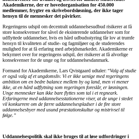
Akademikerne, der er hovedorganisation for 450.000
medlemmer, frygter en skrivebordsløsning, der ikke tager
hensyn til de mennesker det påvirker.
Regeringens udspil om decentralt uddannelsesudbud risikerer at få
store konsekvenser for såvel de eksisterende uddannelser som for
udflyttede uddannelser, hvis en hård udbudsstyring får lov at trumfe
hensyn til kvaliteten af studie- og fagmiljøer og de studerendes
mulighed for at få erfaring med arbejdsmarkedet. Akademikerne er
bekymret over for regeringens udspil, der risikerer at få alvorlige
konsekvenser for de unge og for uddannelsesdanmark.
Formand for Akademikerne, Lars Qvistgaard udtaler: “
Valg af studie
er også valg af et ungdomsliv. Vi er ikke uenige med regeringens
ambition om en bedre balance mellem by og land, men vi mener
ikke, at en hård udflytning som regeringen foreslår, er løsningen.
Unge mennesker kan ikke bare flyttes som tal i et regneark.
Erfaringerne med uddannelsesstationerne viser, at de unge i stedet
vil konkurrere om de færre uddannelsespladser i de fire store
uddannelsesbyer med usund præstationskultur og mistrivsel til
følge.”
Uddannelsespolitik skal ikke bruges til at løse udfordringer i