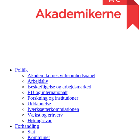
Politik
Akademikernes virksomhedspanel
Arbejdsliv
Beskæftigelse og arbejdsmarked
EU og internationalt
Forskning og institutioner
Uddannelse
Iværksætterkommissionen
Vækst og erhverv
Høringssvar
Forhandling
Stat
Kommuner