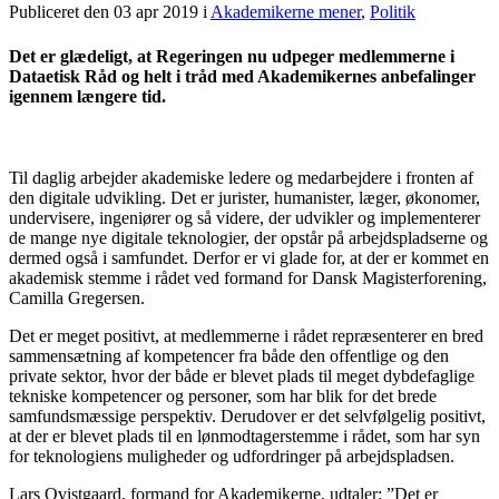
Publiceret den 03 apr 2019
i
Akademikerne mener
,
Politik
Det er glædeligt, at Regeringen nu udpeger medlemmerne i
Dataetisk Råd og helt i tråd med Akademikernes anbefalinger
igennem længere tid.
Til daglig arbejder akademiske ledere og medarbejdere i fronten af
den digitale udvikling. Det er jurister, humanister, læger, økonomer,
undervisere, ingeniører og så videre, der udvikler og implementerer
de mange nye digitale teknologier, der opstår på arbejdspladserne og
dermed også i samfundet. Derfor er vi glade for, at der er kommet en
akademisk stemme i rådet ved formand for Dansk Magisterforening,
Camilla Gregersen.
Det er meget positivt, at medlemmerne i rådet repræsenterer en bred
sammensætning af kompetencer fra både den offentlige og den
private sektor, hvor der både er blevet plads til meget dybdefaglige
tekniske kompetencer og personer, som har blik for det brede
samfundsmæssige perspektiv. Derudover er det selvfølgelig positivt,
at der er blevet plads til en lønmodtagerstemme i rådet, som har syn
for teknologiens muligheder og udfordringer på arbejdspladsen.
Lars Qvistgaard, formand for Akademikerne, udtaler: ”Det er