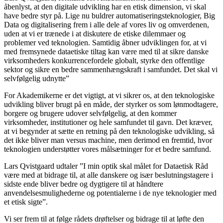
åbenlyst, at den digitale udvikling har en etisk dimension, vi skal
have bedre styr på. Lige nu buldrer automatiseringsteknologier, Big
Data og digitalisering frem i alle dele af vores liv og omverdenen,
uden at vi er trænede i at diskutere de etiske dilemmaer og
problemer ved teknologien. Samtidig åbner udviklingen for, at vi
med fremsynede dataetiske tiltag kan være med til at sikre danske
virksomheders konkurrencefordele globalt, styrke den offentlige
sektor og sikre en bedre sammenhængskraft i samfundet. Det skal vi
selvfølgelig udnytte”
For Akademikerne er det vigtigt, at vi sikrer os, at den teknologiske
udvikling bliver brugt på en måde, der styrker os som lønmodtagere,
borgere og brugere udover selvfølgelig, at den kommer
virksomheder, institutioner og hele samfundet til gavn. Det kræver,
at vi begynder at sætte en retning på den teknologiske udvikling, så
det ikke bliver man versus machine, men derimod en fremtid, hvor
teknologien understøtter vores målsætninger for et bedre samfund.
Lars Qvistgaard udtaler ”I min optik skal målet for Dataetisk Råd
være med at bidrage til, at alle danskere og især beslutningstagere i
sidste ende bliver bedre og dygtigere til at håndtere
anvendelsesmulighederne og potentialerne i de nye teknologier med
et etisk sigte”.
Vi ser frem til at følge rådets drøftelser og bidrage til at løfte den