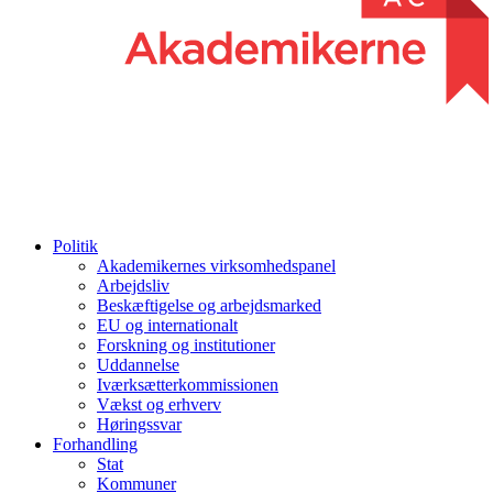
Politik
Akademikernes virksomhedspanel
Arbejdsliv
Beskæftigelse og arbejdsmarked
EU og internationalt
Forskning og institutioner
Uddannelse
Iværksætterkommissionen
Vækst og erhverv
Høringssvar
Forhandling
Stat
Kommuner