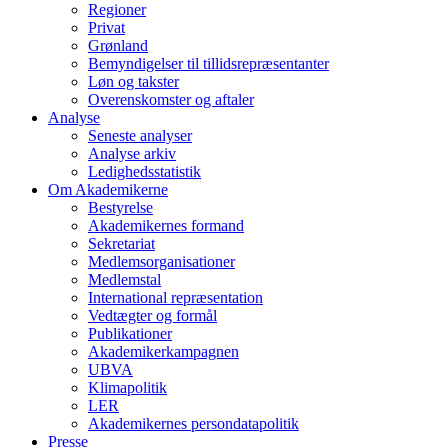
Regioner
Privat
Grønland
Bemyndigelser til tillidsrepræsentanter
Løn og takster
Overenskomster og aftaler
Analyse
Seneste analyser
Analyse arkiv
Ledighedsstatistik
Om Akademikerne
Bestyrelse
Akademikernes formand
Sekretariat
Medlemsorganisationer
Medlemstal
International repræsentation
Vedtægter og formål
Publikationer
Akademikerkampagnen
UBVA
Klimapolitik
LER
Akademikernes persondatapolitik
Presse