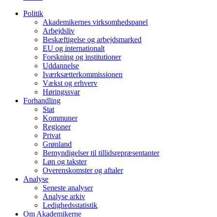
Politik
Akademikernes virksomhedspanel
Arbejdsliv
Beskæftigelse og arbejdsmarked
EU og internationalt
Forskning og institutioner
Uddannelse
Iværksætterkommissionen
Vækst og erhverv
Høringssvar
Forhandling
Stat
Kommuner
Regioner
Privat
Grønland
Bemyndigelser til tillidsrepræsentanter
Løn og takster
Overenskomster og aftaler
Analyse
Seneste analyser
Analyse arkiv
Ledighedsstatistik
Om Akademikerne