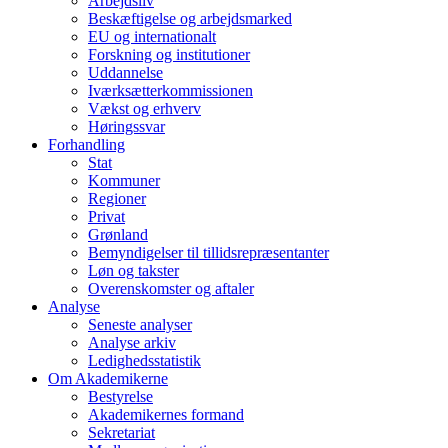
Arbejdsliv
Beskæftigelse og arbejdsmarked
EU og internationalt
Forskning og institutioner
Uddannelse
Iværksætterkommissionen
Vækst og erhverv
Høringssvar
Forhandling
Stat
Kommuner
Regioner
Privat
Grønland
Bemyndigelser til tillidsrepræsentanter
Løn og takster
Overenskomster og aftaler
Analyse
Seneste analyser
Analyse arkiv
Ledighedsstatistik
Om Akademikerne
Bestyrelse
Akademikernes formand
Sekretariat