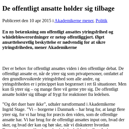
De offentligt ansatte holder sig tilbage
Publiceret den 10 apr 2015
i
Akademikerne mener
,
Politik
En ny betænkning om offentligt ansattes ytringsfrihed og
whistleblowerordninger er netop offentliggjort. Øget
ansættelsesretlig beskyttelse er nødvendig for at sikre
ytringsfriheden, mener Akademikerne
Der er behov for offentligt ansattes viden i den offentlige debat. De
offentligt ansatte er, når de ytrer sig som privatpersoner, omfattet af
den grundlovssikrede ytringsfrihed som alle andre, og
ytringsfriheden er i princippet kun begrænset i ret få situationer. Men
kun få ytrer sig – og mange flere vil gerne ytre sig. De offentligt
ansatte holder sig tilbage af frygt for reaktioner fra ledelsen.
”Og det duer bare ikke”, udtaler næstformand i Akademikerne
Ingrid Stage. ”Vi – borgerne i Danmark – har brug for, at langt flere
ytrer sig, for vi har brug for præcis den viden, som de offentlige
ansatte har. Vi har brug for de offentligt ansattes input om, hvad der
sker, og hvad der kan og bør ske, når vi diskuterer hvordan