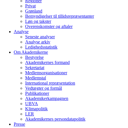
Regioner
Privat
Grønland
Bemyndigelser til tillidsrepræsentanter
Løn og takster
Overenskomster og aftaler
Analyse
Seneste analyser
Analyse arkiv
Ledighedsstatistik
Om Akademikerne
Bestyrelse
Akademikernes formand
Sekretariat
Medlemsorganisationer
Medlemstal
International repræsentation
Vedtægter og formål
Publikationer
Akademikerkampagnen
UBVA
Klimapolitik
LER
Akademikernes persondatapolitik
Presse