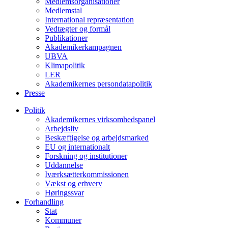
Medlemsorganisationer
Medlemstal
International repræsentation
Vedtægter og formål
Publikationer
Akademikerkampagnen
UBVA
Klimapolitik
LER
Akademikernes persondatapolitik
Presse
Politik
Akademikernes virksomhedspanel
Arbejdsliv
Beskæftigelse og arbejdsmarked
EU og internationalt
Forskning og institutioner
Uddannelse
Iværksætterkommissionen
Vækst og erhverv
Høringssvar
Forhandling
Stat
Kommuner