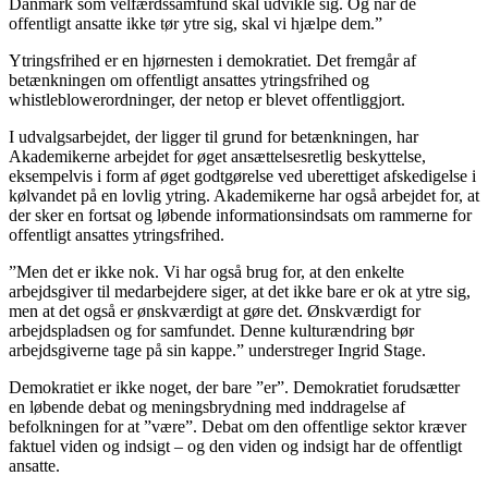
Danmark som velfærdssamfund skal udvikle sig. Og når de
offentligt ansatte ikke tør ytre sig, skal vi hjælpe dem.”
Ytringsfrihed er en hjørnesten i demokratiet. Det fremgår af
betænkningen om offentligt ansattes ytringsfrihed og
whistleblowerordninger, der netop er blevet offentliggjort.
I udvalgsarbejdet, der ligger til grund for betænkningen, har
Akademikerne arbejdet for øget ansættelsesretlig beskyttelse,
eksempelvis i form af øget godtgørelse ved uberettiget afskedigelse i
kølvandet på en lovlig ytring. Akademikerne har også arbejdet for, at
der sker en fortsat og løbende informationsindsats om rammerne for
offentligt ansattes ytringsfrihed.
”Men det er ikke nok. Vi har også brug for, at den enkelte
arbejdsgiver til medarbejdere siger, at det ikke bare er ok at ytre sig,
men at det også er ønskværdigt at gøre det. Ønskværdigt for
arbejdspladsen og for samfundet. Denne kulturændring bør
arbejdsgiverne tage på sin kappe.” understreger Ingrid Stage.
Demokratiet er ikke noget, der bare ”er”. Demokratiet forudsætter
en løbende debat og meningsbrydning med inddragelse af
befolkningen for at ”være”. Debat om den offentlige sektor kræver
faktuel viden og indsigt – og den viden og indsigt har de offentligt
ansatte.