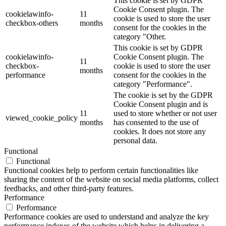
This cookie is set by GDPR
Cookie Consent plugin. The
cookielawinfo-
11
cookie is used to store the user
checkbox-others
months
consent for the cookies in the
category "Other.
This cookie is set by GDPR
cookielawinfo-
Cookie Consent plugin. The
11
checkbox-
cookie is used to store the user
months
performance
consent for the cookies in the
category "Performance".
The cookie is set by the GDPR
Cookie Consent plugin and is
11
used to store whether or not user
viewed_cookie_policy
months
has consented to the use of
cookies. It does not store any
personal data.
Functional
Functional
Functional cookies help to perform certain functionalities like
sharing the content of the website on social media platforms, collect
feedbacks, and other third-party features.
Performance
Performance
Performance cookies are used to understand and analyze the key
performance indexes of the website which helps in delivering a