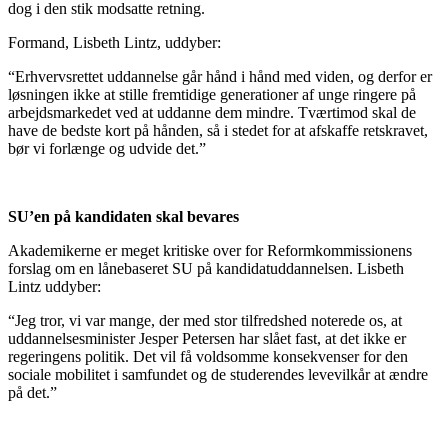
dog i den stik modsatte retning.
Formand, Lisbeth Lintz, uddyber:
“Erhvervsrettet uddannelse går hånd i hånd med viden, og derfor er
løsningen ikke at stille fremtidige generationer af unge ringere på
arbejdsmarkedet ved at uddanne dem mindre. Tværtimod skal de
have de bedste kort på hånden, så i stedet for at afskaffe retskravet,
bør vi forlænge og udvide det.”
SU’en på kandidaten skal bevares
Akademikerne er meget kritiske over for Reformkommissionens
forslag om en lånebaseret SU på kandidatuddannelsen. Lisbeth
Lintz uddyber:
“Jeg tror, vi var mange, der med stor tilfredshed noterede os, at
uddannelsesminister Jesper Petersen har slået fast, at det ikke er
regeringens politik. Det vil få voldsomme konsekvenser for den
sociale mobilitet i samfundet og de studerendes levevilkår at ændre
på det.”