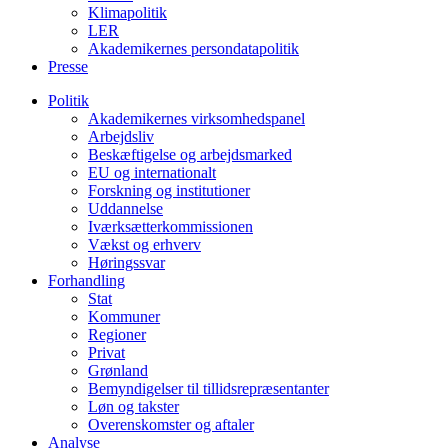
Klimapolitik
LER
Akademikernes persondatapolitik
Presse
Politik
Akademikernes virksomhedspanel
Arbejdsliv
Beskæftigelse og arbejdsmarked
EU og internationalt
Forskning og institutioner
Uddannelse
Iværksætterkommissionen
Vækst og erhverv
Høringssvar
Forhandling
Stat
Kommuner
Regioner
Privat
Grønland
Bemyndigelser til tillidsrepræsentanter
Løn og takster
Overenskomster og aftaler
Analyse