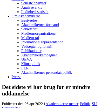
Seneste analyser
Analyse arkiv
Ledighedsstatistik
Om Akademikerne
Bestyrelse
Akademikernes formand
Sekretariat
Medlemsorganisationer
Medlemstal
International repræsentation
Vedtægter og formål
Publikationer
Akademikerkampagnen
UBVA
Klimapolitik
LER
Akademikernes persondatapolitik
Presse
Det sidste vi har brug for er mindre
uddannelse
Publiceret den 06 apr 2022
i
Akademikerne mener
,
Politik
,
SU
,