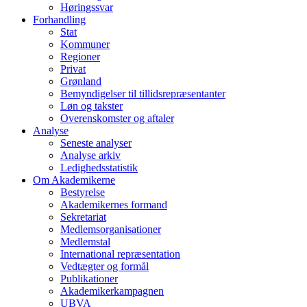
Høringssvar
Forhandling
Stat
Kommuner
Regioner
Privat
Grønland
Bemyndigelser til tillidsrepræsentanter
Løn og takster
Overenskomster og aftaler
Analyse
Seneste analyser
Analyse arkiv
Ledighedsstatistik
Om Akademikerne
Bestyrelse
Akademikernes formand
Sekretariat
Medlemsorganisationer
Medlemstal
International repræsentation
Vedtægter og formål
Publikationer
Akademikerkampagnen
UBVA