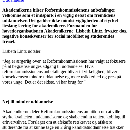
Uddannelse
Akademikerne hilser Reformkommissionens anbefalinger
velkomne som et indspark i en vigtig debat om fremtidens
uddannelser. Det gælder ikke mindst vigtigheden af styrket
livslang læring for akademikere. Formanden for
hovedorganisationen Akademikerne, Lisbeth Lintz, frygter dog
negative konsekvenser for social mobilitet og studerendes
trivsel.
Lisbeth Lintz udtaler:
“Jeg er ærgerlig over, at Reformkommissionen har valgt at fokusere
på at begrænse unges adgang til uddannelse. Hvis
reformkommissionens anbefalinger bliver til virkelighed, bliver
konsekvensen mindre uddannelse og mere usikkerhed og pres på
vores unge. Det er det sidste, vi har brug for.”
Nej til mindre uddannelse
Akademikerne deler Reformkommissionens ambition om at ville
styrke kvaliteten i uddannelserne og skabe endnu tættere kobling til
erhvervslivet. Forslaget om at afskaffe retskravet og afskære
studerende fra at kunne tage en 2-årig kandidatuddannelse trækker