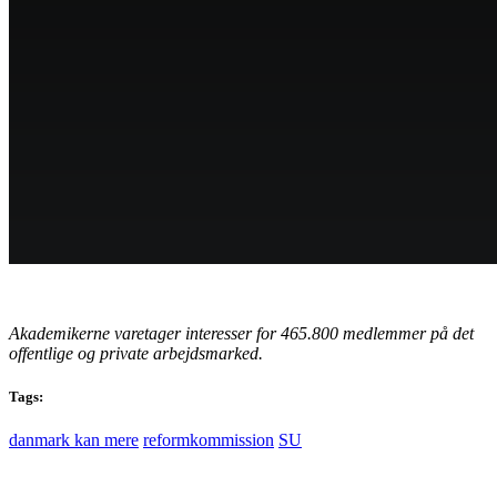
Akademikerne varetager interesser for 465.800 medlemmer på det
offentlige og private arbejdsmarked.
Tags:
danmark kan mere
reformkommission
SU