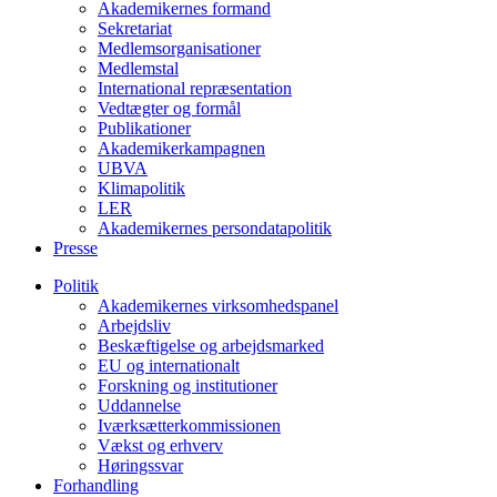
Akademikernes formand
Sekretariat
Medlemsorganisationer
Medlemstal
International repræsentation
Vedtægter og formål
Publikationer
Akademikerkampagnen
UBVA
Klimapolitik
LER
Akademikernes persondatapolitik
Presse
Politik
Akademikernes virksomhedspanel
Arbejdsliv
Beskæftigelse og arbejdsmarked
EU og internationalt
Forskning og institutioner
Uddannelse
Iværksætterkommissionen
Vækst og erhverv
Høringssvar
Forhandling