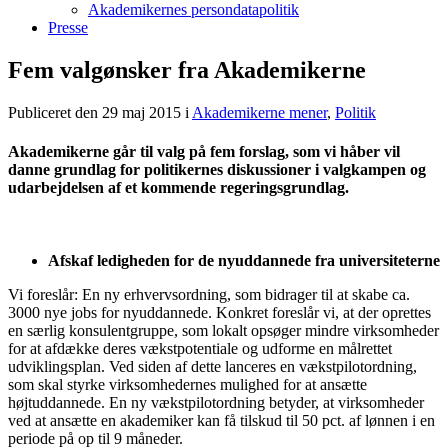
Akademikernes persondatapolitik
Presse
Fem valgønsker fra Akademikerne
Publiceret den 29 maj 2015
i
Akademikerne mener
,
Politik
Akademikerne går til valg på fem forslag, som vi håber vil
danne grundlag for politikernes diskussioner i valgkampen og
udarbejdelsen af et kommende regeringsgrundlag.
Afskaf ledigheden for de nyuddannede fra universiteterne
Vi foreslår: En ny erhvervsordning, som bidrager til at skabe ca.
3000 nye jobs for nyuddannede. Konkret foreslår vi, at der oprettes
en særlig konsulentgruppe, som lokalt opsøger mindre virksomheder
for at afdække deres vækstpotentiale og udforme en målrettet
udviklingsplan. Ved siden af dette lanceres en vækstpilotordning,
som skal styrke virksomhedernes mulighed for at ansætte
højtuddannede. En ny vækstpilotordning betyder, at virksomheder
ved at ansætte en akademiker kan få tilskud til 50 pct. af lønnen i en
periode på op til 9 måneder.