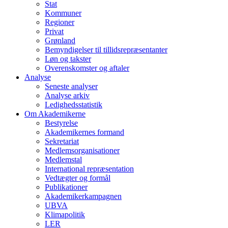
Stat
Kommuner
Regioner
Privat
Grønland
Bemyndigelser til tillidsrepræsentanter
Løn og takster
Overenskomster og aftaler
Analyse
Seneste analyser
Analyse arkiv
Ledighedsstatistik
Om Akademikerne
Bestyrelse
Akademikernes formand
Sekretariat
Medlemsorganisationer
Medlemstal
International repræsentation
Vedtægter og formål
Publikationer
Akademikerkampagnen
UBVA
Klimapolitik
LER