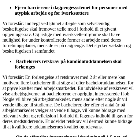
Fjern barrierene i dagpengesystemet for personer med
atypisk arbejde og for iværksættere
Vi foreslår: Indtægt ved lønnet arbejde som selvstændig
beskæftigelse skal fremover tælle med i forhold til et givent
optjeningskrav. Og ledige med iværksætterdrømme skal have
mulighed for under kontrollerede former at arbejde med deres
forretningsplaner, mens de er på dagpenge. Det styrker væksten og
beskæftigelsen i samfundet.
Bachelorers retskrav på kandidatuddannelsen skal
forlænges
Vi foreslår: En forlængelse af retskravet med 2 år eller mere kan
motivere flere bachelorer til at stige af efter bacheloruddannelsen for
at prøve kræfter med arbejdsmarkedet. En udvidelse af retskravet vil
vise arbejdsgiverne, at bachelorerne er oprigtigt interesserede i job.
Nogle vil blive på arbejdsmarkedet, mens andre efter nogle år vil
vende tilbage til studierne. De bachelorer, der efter et antal år på
arbejdsmarkedet vælger at vende tilbage, vil kunne bidrage med
relevant viden og refleksion i forhold til fagenes indhold til gavn for
deres medstuderende. Et udvidet retskrav vil dermed kunne bidrage
til at kvalificere uddannelsernes kvalitet og relevans.