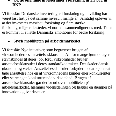
Øg de offentlige investeringer i forskning til 1,5 pct. af
BNP
Vi foreslår: De danske investeringer i forskning og udvikling har
været låst fast på det samme niveau i mange år. Samtidig oplever vi,
at der investeres massivt i forskning og flere stærke
forskningsmiljøer de steder, vi normalt sammenligner os med. Tiden
er kommet til at løfte Danmarks ambitioner for bedre forskning.
Styrk mobiliteten på arbejdsmarkedet
Vi foreslår: Nye initiativer, som begrænser brugen af
virksomhedernes ansættelsesklausuler. Alt for mange lønmodtagere
stavnsbindes til deres job, fordi virksomheder bruger
ansættelsesklausuler i deres standardkontrakter. Det skader dansk
økonomi og vækst. Ansættelsesklausuler forbyder medarbejdere at
tage ansættelse hos en af virksomhedens kunder eller konkurrenter
eller starte egen konkurrerende virksomhed. Brugen af
ansættelsesklausuler går derfor ud over mobiliteten på
arbejdsmarkedet, hæmmer vidensdelingen og lægger en dæmper på
innovation og iværksætteri.