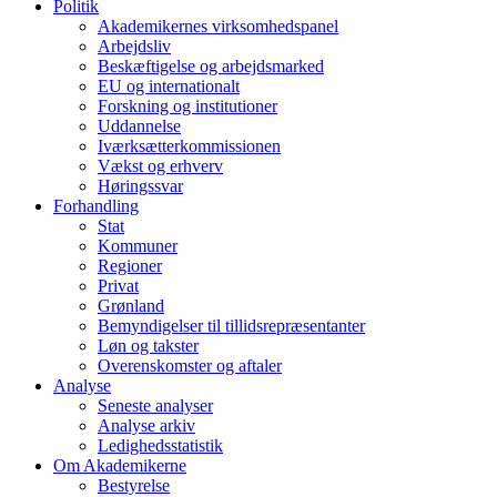
Politik
Akademikernes virksomhedspanel
Arbejdsliv
Beskæftigelse og arbejdsmarked
EU og internationalt
Forskning og institutioner
Uddannelse
Iværksætterkommissionen
Vækst og erhverv
Høringssvar
Forhandling
Stat
Kommuner
Regioner
Privat
Grønland
Bemyndigelser til tillidsrepræsentanter
Løn og takster
Overenskomster og aftaler
Analyse
Seneste analyser
Analyse arkiv
Ledighedsstatistik
Om Akademikerne
Bestyrelse