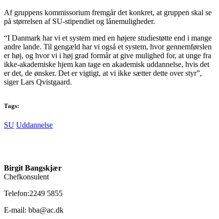
Af gruppens kommissorium fremgår det konkret, at gruppen skal se
på størrelsen af SU-stipendiet og lånemuligheder.
“I Danmark har vi et system med en højere studiestøtte end i mange
andre lande. Til gengæld har vi også et system, hvor gennemførslen
er høj, og hvor vi i høj grad formår at give mulighed for, at unge fra
ikke-akademiske hjem kan tage en akademisk uddannelse, hvis det
er det, de ønsker. Det er vigtigt, at vi ikke sætter dette over styr”,
siger Lars Qvistgaard.
Tags:
SU
Uddannelse
Birgit Bangskjær
Chefkonsulent
Telefon:2249 5855
E-mail: bba@ac.dk