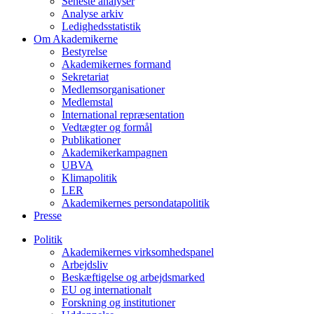
Seneste analyser
Analyse arkiv
Ledighedsstatistik
Om Akademikerne
Bestyrelse
Akademikernes formand
Sekretariat
Medlemsorganisationer
Medlemstal
International repræsentation
Vedtægter og formål
Publikationer
Akademikerkampagnen
UBVA
Klimapolitik
LER
Akademikernes persondatapolitik
Presse
Politik
Akademikernes virksomhedspanel
Arbejdsliv
Beskæftigelse og arbejdsmarked
EU og internationalt
Forskning og institutioner