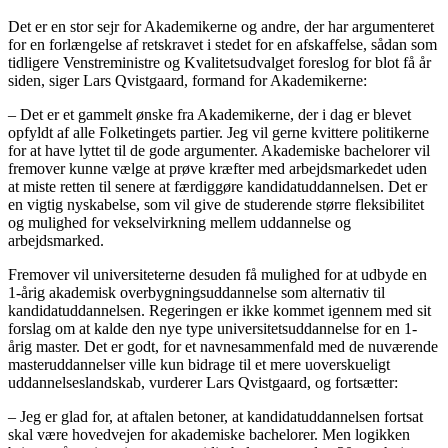
Det er en stor sejr for Akademikerne og andre, der har argumenteret
for en forlængelse af retskravet i stedet for en afskaffelse, sådan som
tidligere Venstreministre og Kvalitetsudvalget foreslog for blot få år
siden, siger Lars Qvistgaard, formand for Akademikerne:
– Det er et gammelt ønske fra Akademikerne, der i dag er blevet
opfyldt af alle Folketingets partier. Jeg vil gerne kvittere politikerne
for at have lyttet til de gode argumenter. Akademiske bachelorer vil
fremover kunne vælge at prøve kræfter med arbejdsmarkedet uden
at miste retten til senere at færdiggøre kandidatuddannelsen. Det er
en vigtig nyskabelse, som vil give de studerende større fleksibilitet
og mulighed for vekselvirkning mellem uddannelse og
arbejdsmarked.
Fremover vil universiteterne desuden få mulighed for at udbyde en
1-årig akademisk overbygningsuddannelse som alternativ til
kandidatuddannelsen. Regeringen er ikke kommet igennem med sit
forslag om at kalde den nye type universitetsuddannelse for en 1-
årig master. Det er godt, for et navnesammenfald med de nuværende
masteruddannelser ville kun bidrage til et mere uoverskueligt
uddannelseslandskab, vurderer Lars Qvistgaard, og fortsætter:
– Jeg er glad for, at aftalen betoner, at kandidatuddannelsen fortsat
skal være hovedvejen for akademiske bachelorer. Men logikken