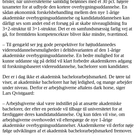
brister, når universiteterne samtidig belønnes med et 30 pct. højere
taxameter for at udbyde den kortere overbygningsuddannelse. En
sådan økonomisk forskelsbehandling mellem den nye 1-årige
akademiske overbygningsuddannelse og kandidatuddannelsen kan
dårligt ses som andet end et forsøg på at skabe niveauglidning fra
3+2-struktur til 3+1-struktur. Det er en samfundsmæssig farlig vej at
gå, for fremtidens kompetencekrav bliver ikke mindre, tværtimod.
– Til gengæld ser jeg gode perspektiver for højtuddannedes
videreuddannelsesmuligheder i deltidsvarianten af den 1-årige
akademiske overbygningsuddannelse. En bedre mulighed for at
kunne uddanne sig på deltid vil klart forbedre akademikeres adgang
til forskningsbaseret videreuddannelse, bachelorer som kandidater.
Der er i dag ikke et akademisk bachelorarbejdsmarked. De tørre tal
viser, at akademiske bachelorer har høj ledighed, og mange arbejder
under niveau. Derfor er arbejdsgiverne aftalens dark horse, siger
Lars Qvistgaard:
– Arbejdsgiverne skal være indstillet på at ansætte akademiske
bachelorer, der efter en periode vil tilbage til universitetet for at
færdiggøre deres kandidatuddannelse. Og kun tiden vil vise, om
arbejdsgiverne overhovedet vil efterspørge de nye 1-årige
akademiske overbygningsuddannelser. Akademikerne vil derfor nøje
følge udviklingen af et akademisk bachelorarbejdsmarked fremover.