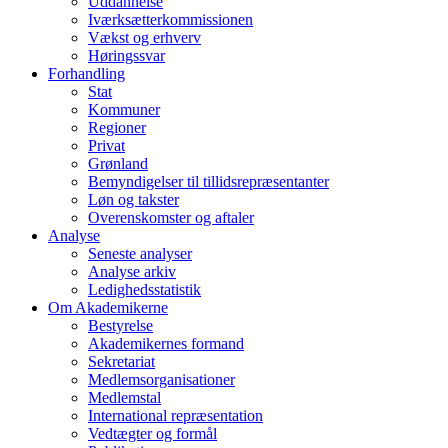
Uddannelse
Iværksætterkommissionen
Vækst og erhverv
Høringssvar
Forhandling
Stat
Kommuner
Regioner
Privat
Grønland
Bemyndigelser til tillidsrepræsentanter
Løn og takster
Overenskomster og aftaler
Analyse
Seneste analyser
Analyse arkiv
Ledighedsstatistik
Om Akademikerne
Bestyrelse
Akademikernes formand
Sekretariat
Medlemsorganisationer
Medlemstal
International repræsentation
Vedtægter og formål